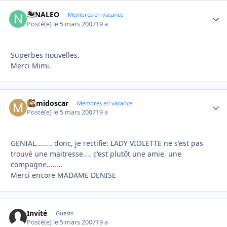
NINALEO
Autho
Membres en vacance
Posté(e)
le 5 mars 2007
19 a
Superbes nouvelles.
Merci Mimi.
mimidoscar
Autho
Membres en vacance
Posté(e)
le 5 mars 2007
19 a
GENIAL........ donc, je rectifie: LADY VIOLETTE ne s'est pas
trouvé une maitresse.... c'est plutôt une amie, une
compagne........
Merci encore MADAME DENISE
Invité
Guests
Posté(e)
le 5 mars 2007
19 a