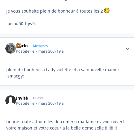
Je vous souhaite plein de bonheur à toutes les 2
:bisou50rlqw9:
cloclo
Autho
Membres
Posté(e)
le 7 mars 2007
19 a
plein de bonheur a Lady violette et a sa nouvelle mamie
:smacgy:
Invité
Guests
Posté(e)
le 7 mars 2007
19 a
bonne route a toute les deux merci madame d'avoir ouvert
votre maison et votre coeur a la belle demoiselle !!!!!!!!!!