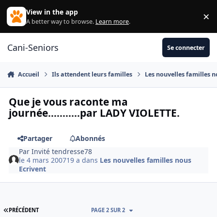
Aller au contenu
View in the app
×
Di
A better way to browse.
Learn more
.
Cani-Seniors
Se connecter
Accueil
Ils attendent leurs familles
Les nouvelles familles n
Que je vous raconte ma
journée...........par LADY VIOLETTE.
Partager
Abonnés
Par
Invité tendresse78
le 4 mars 2007
19 a
dans
Les nouvelles familles nous
Ecrivent
PREMIÈRE PAGE
PRÉCÉDENT
PAGE 2 SUR 2