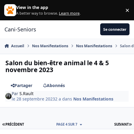
Aller au contenu
View in the app
×
Di
A better way to browse.
Learn more
.
Cani-Seniors
Se connecter
Accueil
Nos Manifestations
Nos Manifestations
Salon d
Salon du bien-être animal le 4 & 5
novembre 2023
Partager
Abonnés
Par
S.Rault
le 28 septembre 2023
2 a
dans
Nos Manifestations
PREMIÈRE PAGE
D
PRÉCÉDENT
PAGE 4 SUR 7
SUIVANT