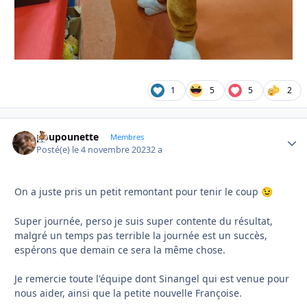
1
5
5
2
poupounette
Autho
Membres
Posté(e)
le 4 novembre 2023
2 a
On a juste pris un petit remontant pour tenir le coup
😉
Super journée, perso je suis super contente du résultat,
malgré un temps pas terrible la journée est un succès,
espérons que demain ce sera la même chose.
Je remercie toute l'équipe dont Sinangel qui est venue pour
nous aider, ainsi que la petite nouvelle Françoise.