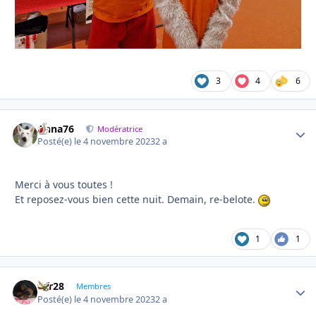
3
4
6
Anna76
Autho
Modératrice
Posté(e)
le 4 novembre 2023
2 a
Merci à vous toutes !
Et reposez-vous bien cette nuit. Demain, re-belote.
1
1
frfr28
Autho
Membres
Posté(e)
le 4 novembre 2023
2 a