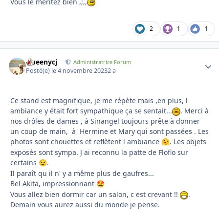
Vous le méritez bien ,;,,
2
1
1
Queenycj
Autho
Administratrice Forum
Posté(e)
le 4 novembre 2023
2 a
Ce stand est magnifique, je me répète mais ,en plus, l
ambiance y était fort sympathique ça se sentait...
. Merci à
nos drôles de dames , à Sinangel toujours prête à donner
un coup de main, à Hermine et Mary qui sont passées . Les
photos sont chouettes et reflètent l ambiance
. Les objets
🤗
exposés sont sympa. J ai reconnu la patte de Floflo sur
certains
.
😉
Il paraît qu il n' y a même plus de gaufres...
Bel Akita, impressionnant
🤩
Vous allez bien dormir car un salon, c est crevant !!
.
Demain vous aurez aussi du monde je pense.