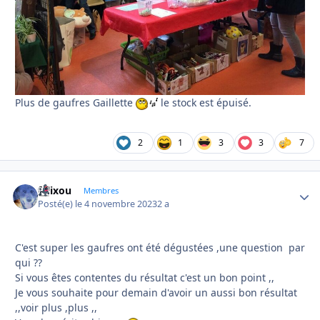
Plus de gaufres Gaillette
le stock est épuisé.
2
1
3
3
7
felixou
Autho
Membres
Posté(e)
le 4 novembre 2023
2 a
C'est super les gaufres ont été dégustées ,une question par
qui ??
Si vous êtes contentes du résultat c'est un bon point ,,
Je vous souhaite pour demain d'avoir un aussi bon résultat
,,voir plus ,plus ,,