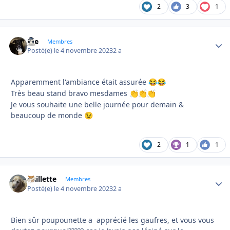
2
3
1
Joe
Autho
Membres
Posté(e)
le 4 novembre 2023
2 a
Apparemment l'ambiance était assurée
😂
😂
Très beau stand bravo mesdames
👏
👏
👏
Je vous souhaite une belle journée pour demain &
beaucoup de monde
😉
2
1
1
gaillette
Autho
Membres
Posté(e)
le 4 novembre 2023
2 a
Bien sûr poupounette a apprécié les gaufres, et vous vous