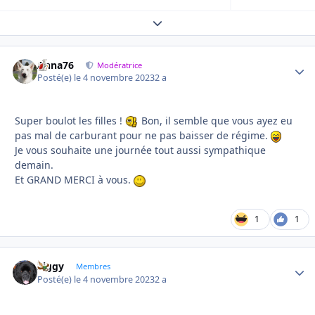
Expand topic overview
Anna76
Autho
Modératrice
Posté(e)
le 4 novembre 2023
2 a
Super boulot les filles !
Bon, il semble que vous ayez eu
pas mal de carburant pour ne pas baisser de régime.
Je vous souhaite une journée tout aussi sympathique
demain.
Et GRAND MERCI à vous.
1
1
Ziggy
Autho
Membres
Posté(e)
le 4 novembre 2023
2 a