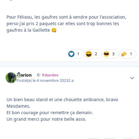
Pour Félixou, les gaufres sont à vendre pour l'association,
perso j'ai pris 2 paquets car elles sont trop bonnes les
gaufres à la Gaillette
😋
1
2
3
1
Marion
Autho
Trésorière
Posté(e)
le 4 novembre 2023
2 a
Un bien beau stand et une chouette ambiance, bravo
Mesdames.
Et bon courage pour remettre ça demain.
Un grand merci pour notre belle asso.