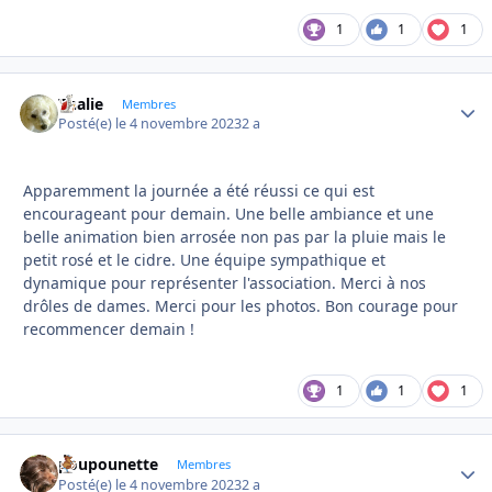
1
1
1
Thalie
Autho
Membres
Posté(e)
le 4 novembre 2023
2 a
Apparemment la journée a été réussi ce qui est
encourageant pour demain. Une belle ambiance et une
belle animation bien arrosée non pas par la pluie mais le
petit rosé et le cidre. Une équipe sympathique et
dynamique pour représenter l'association. Merci à nos
drôles de dames. Merci pour les photos. Bon courage pour
recommencer demain !
1
1
1
poupounette
Autho
Membres
Posté(e)
le 4 novembre 2023
2 a