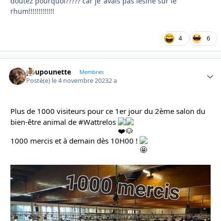
doutez pourquoi????? car je 'avais pas lésiné sur le
rhum!!!!!!!!!!!!!
4
6
poupounette
Autho
Membres
Posté(e)
le 4 novembre 2023
2 a
Plus de 1000 visiteurs pour ce 1er jour du
2ème salon du
bien-être animal de #Wattrelos
1000 mercis et à demain dès 10H00 !