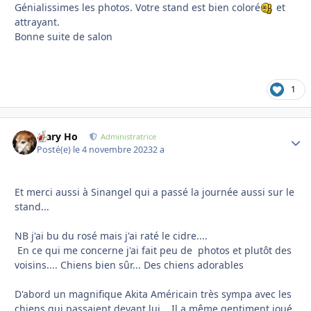
Génialissimes les photos. Votre stand est bien coloré
et
attrayant.
Bonne suite de salon
1
Mary Ho
Autho
Administratrice
Posté(e)
le 4 novembre 2023
2 a
Et merci aussi à Sinangel qui a passé la journée aussi sur le
stand...
NB j'ai bu du rosé mais j'ai raté le cidre....
En ce qui me concerne j'ai fait peu de photos et plutôt des
voisins.... Chiens bien sûr... Des chiens adorables
D'abord un magnifique Akita Américain très sympa avec les
chiens qui passaient devant lui... Il a même gentiment joué