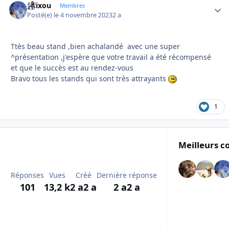
felixou
Autho
Membres
Posté(e)
le 4 novembre 2023
2 a
Ttès beau stand ,bien achalandé avec une super
^présentation ,j'espère que votre travail a été récompensé
et que le succès est au rendez-vous
Bravo tous les stands qui sont très attrayants
1
Meilleurs c
Réponses
Vues
Créé
Dernière réponse
101
13,2 k
2 a
2 a
2 a
2 a