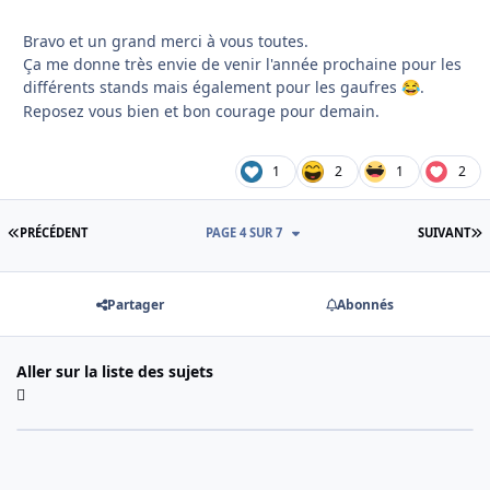
Bravo et un grand merci à vous toutes.
Ça me donne très envie de venir l'année prochaine pour les
différents stands mais également pour les gaufres
.
😂
Reposez vous bien et bon courage pour demain.
1
2
1
2
PREMIÈRE PAGE
D
PRÉCÉDENT
PAGE 4 SUR 7
SUIVANT
Partager
Abonnés
Aller sur la liste des sujets