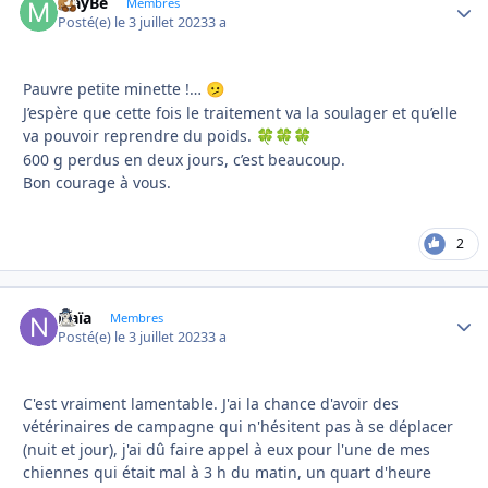
MayBe
Autho
Membres
Posté(e)
le 3 juillet 2023
3 a
Pauvre petite minette !…
🫤
J’espère que cette fois le traitement va la soulager et qu’elle
va pouvoir reprendre du poids.
🍀
🍀
🍀
600 g perdus en deux jours, c’est beaucoup.
Bon courage à vous.
2
Naïa
Autho
Membres
Posté(e)
le 3 juillet 2023
3 a
C'est vraiment lamentable. J'ai la chance d'avoir des
vétérinaires de campagne qui n'hésitent pas à se déplacer
(nuit et jour), j'ai dû faire appel à eux pour l'une de mes
chiennes qui était mal à 3 h du matin, un quart d'heure