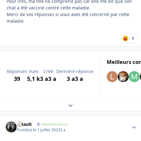
Pour info, ma fille ne comprend pas car elle me dit que son
chat a été vacciné contre cette maladie.
Merci de vos réponses si vous avez été concerné par cette
maladie
5
Meilleurs con
Réponses
Vues
Créé
Dernière réponse
39
5,1 k
3 a
3 a
3 a
3 a
Expand topic overview
S.Rault
Autho
Administratrice
Posté(e)
le 1 juillet 2023
3 a