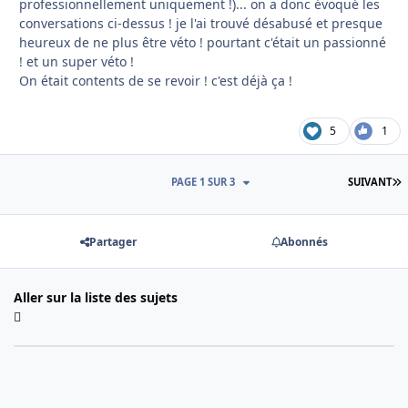
professionnellement uniquement !)... on a donc évoqué les
conversations ci-dessus ! je l'ai trouvé désabusé et presque
heureux de ne plus être véto ! pourtant c'était un passionné
! et un super véto !
On était contents de se revoir ! c'est déjà ça !
5
1
D
PAGE 1 SUR 3
SUIVANT
Partager
Abonnés
Aller sur la liste des sujets