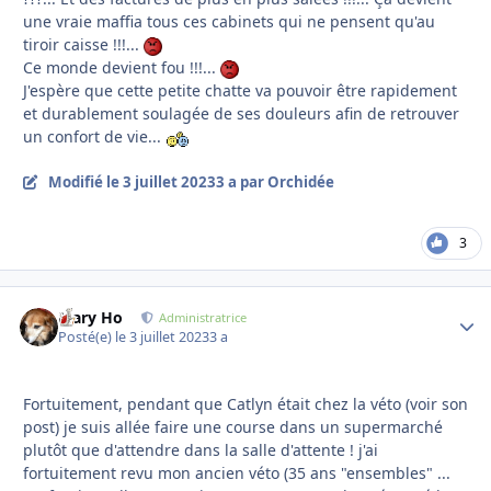
une vraie maffia tous ces cabinets qui ne pensent qu'au
tiroir caisse !!!...
Ce monde devient fou !!!...
J'espère que cette petite chatte va pouvoir être rapidement
et durablement soulagée de ses douleurs afin de retrouver
un confort de vie...
Modifié
le 3 juillet 2023
3 a
par Orchidée
3
Mary Ho
Autho
Administratrice
Posté(e)
le 3 juillet 2023
3 a
Fortuitement, pendant que Catlyn était chez la véto (voir son
post) je suis allée faire une course dans un supermarché
plutôt que d'attendre dans la salle d'attente ! j'ai
fortuitement revu mon ancien véto (35 ans "ensembles" ...