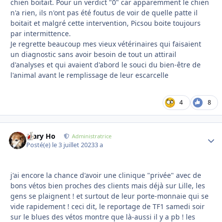
chien boitait. Pour un verdict "0" car apparemment le chien
n'a rien, ils n'ont pas été foutus de voir de quelle patte il
boitait et malgré cette intervention, Picsou boite toujours
par intermittence.
Je regrette beaucoup mes vieux vétérinaires qui faisaient
un diagnostic sans avoir besoin de tout un attirail
d'analyses et qui avaient d'abord le souci du bien-être de
l'animal avant le remplissage de leur escarcelle
4
8
Mary Ho
Autho
Administratrice
Posté(e)
le 3 juillet 2023
3 a
j'ai encore la chance d'avoir une clinique "privée" avec de
bons vétos bien proches des clients mais déjà sur Lille, les
gens se plaignent ! et surtout de leur porte-monnaie qui se
vide rapidement ! ceci dit, le reportage de TF1 samedi soir
sur le blues des vétos montre que là-aussi il y a pb ! les