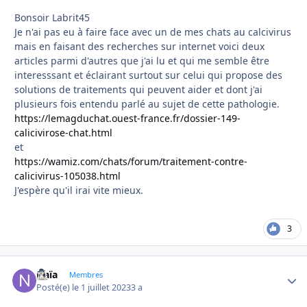
Bonsoir Labrit45
Je n'ai pas eu à faire face avec un de mes chats au calcivirus
mais en faisant des recherches sur internet voici deux
articles parmi d'autres que j'ai lu et qui me semble être
interesssant et éclairant surtout sur celui qui propose des
solutions de traitements qui peuvent aider et dont j'ai
plusieurs fois entendu parlé au sujet de cette pathologie.
https://lemagduchat.ouest-france.fr/dossier-149-
calicivirose-chat.html
et
https://wamiz.com/chats/forum/traitement-contre-
calicivirus-105038.html
J'espère qu'il irai vite mieux.
3
Naïa
Autho
Membres
Posté(e)
le 1 juillet 2023
3 a