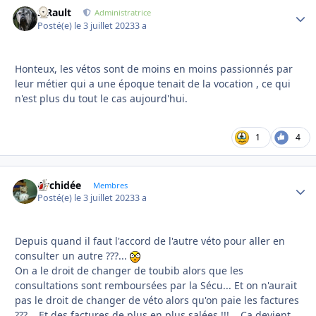
S.Rault
Autho
Administratrice
Posté(e)
le 3 juillet 2023
3 a
Honteux, les vétos sont de moins en moins passionnés par
leur métier qui a une époque tenait de la vocation , ce qui
n'est plus du tout le cas aujourd'hui.
1
4
Orchidée
Autho
Membres
Posté(e)
le 3 juillet 2023
3 a
Depuis quand il faut l'accord de l'autre véto pour aller en
consulter un autre ???...
On a le droit de changer de toubib alors que les
consultations sont remboursées par la Sécu... Et on n'aurait
pas le droit de changer de véto alors qu'on paie les factures
???... Et des factures de plus en plus salées !!!... Ça devient