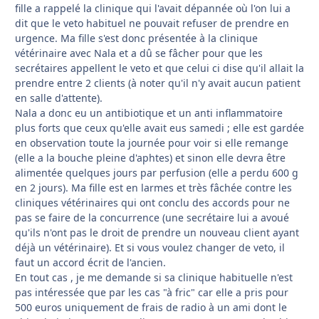
fille a rappelé la clinique qui l'avait dépannée où l'on lui a
dit que le veto habituel ne pouvait refuser de prendre en
urgence. Ma fille s'est donc présentée à la clinique
vétérinaire avec Nala et a dû se fâcher pour que les
secrétaires appellent le veto et que celui ci dise qu'il allait la
prendre entre 2 clients (à noter qu'il n'y avait aucun patient
en salle d'attente).
Nala a donc eu un antibiotique et un anti inflammatoire
plus forts que ceux qu'elle avait eus samedi ; elle est gardée
en observation toute la journée pour voir si elle remange
(elle a la bouche pleine d'aphtes) et sinon elle devra être
alimentée quelques jours par perfusion (elle a perdu 600 g
en 2 jours). Ma fille est en larmes et très fâchée contre les
cliniques vétérinaires qui ont conclu des accords pour ne
pas se faire de la concurrence (une secrétaire lui a avoué
qu'ils n'ont pas le droit de prendre un nouveau client ayant
déjà un vétérinaire). Et si vous voulez changer de veto, il
faut un accord écrit de l'ancien.
En tout cas , je me demande si sa clinique habituelle n'est
pas intéressée que par les cas "à fric" car elle a pris pour
500 euros uniquement de frais de radio à un ami dont le