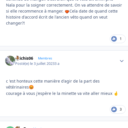
Nala pour la soigner correctement. On va attendre de savoir
si elle recommence à manger.
Cela date de quand cette
histoire d'accord écrit de l'ancien véto quand on veut
changer?!
1
chichis06
Autho
Membres
Posté(e)
le 3 juillet 2023
3 a
c 'est honteux cette manière d'agir de la part des
vétérinaires
😡
courage à vous j'espère le la minette va vite aller mieux
🤞
3