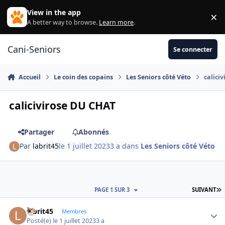
Aller au contenu
View in the app
×
Di
A better way to browse.
Learn more
.
Cani-Seniors
Se connecter
Accueil
Le coin des copains
Les Seniors côté Véto
calici
calicivirose DU CHAT
Partager
Abonnés
Par
labrit45
le 1 juillet 2023
3 a
dans
Les Seniors côté Véto
D
PAGE 1 SUR 3
SUIVANT
labrit45
Autho
Membres
Posté(e)
le 1 juillet 2023
3 a