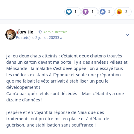
1
1
5
2
Mary Ho
Autho
Administratrice
Posté(e)
le 2 juillet 2023
3 a
j'ai eu deux chats atteints : c'étaient deux chatons trouvés
dans un carton devant ma porte il y a des années ! Péléas et
Mélisande ! la maladie s'est développée ! on a essayé tous
les médocs existants à l'époque et seule une préparation
que me faisait le véto arrivait à stabiliser un peu le
développement !
Ca n'a pas guéri et ils sont décédés ! Mais c'était il y a une
dizaine d'années !
j'espère et en voyant la réponse de Naïa que des
traitements ont pu être mis en place et à défaut de
guérison, une stabilisation sans souffrance !