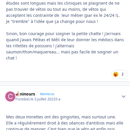
études sont longues mais les cliniques se plaignent de ne
pas trouver de vétos ou tout au moins, de vétos qui
acceptent les contrainte de leur métier (par ex le 24/24 !)..
Je "tremble" à l'idée que ça change pour nous !
Sinon, bon courage pour soigner la petite chatte ! j'arrivais
quand j'avais Pélèas et Méli de leur donner les médocs dans
les rillettes de poissons ! j'alternais
saumon/thon/maquereau... mais pas facile de soigner un
chat !
2
caninours
Autho
Membres
Posté(e)
le 3 juillet 2023
3 a
Mes deux minettes ont des gingivites, mais surtout une.
Elle a régulièrement droit à des séances d'antibios mais elle
continue de manger. C'est bien que le véto ait enfin pris