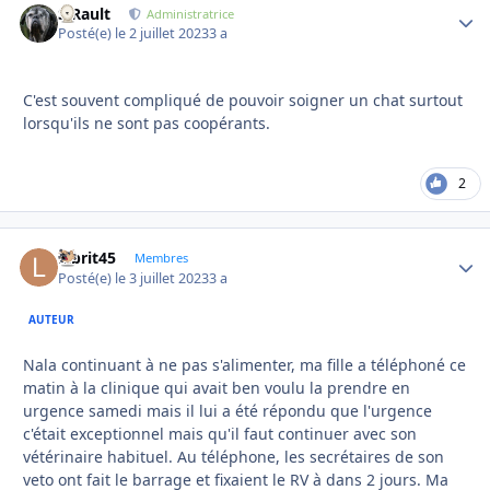
S.Rault
Autho
Administratrice
Posté(e)
le 2 juillet 2023
3 a
C'est souvent compliqué de pouvoir soigner un chat surtout
lorsqu'ils ne sont pas coopérants.
2
labrit45
Autho
Membres
Posté(e)
le 3 juillet 2023
3 a
AUTEUR
Nala continuant à ne pas s'alimenter, ma fille a téléphoné ce
matin à la clinique qui avait ben voulu la prendre en
urgence samedi mais il lui a été répondu que l'urgence
c'était exceptionnel mais qu'il faut continuer avec son
vétérinaire habituel. Au téléphone, les secrétaires de son
veto ont fait le barrage et fixaient le RV à dans 2 jours. Ma