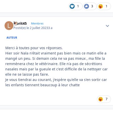
1
3
1
labrit45
Autho
Membres
Posté(e)
le 2 juillet 2023
3 a
AUTEUR
Merci à toutes pour vos réponses.
Hier soir Nala n'était vraiment pas bien mais ce matin elle a
mangé un peu. Si demain cela ne va pas mieux , ma fille la
remmènera chez le vétérinaire. Elle n'a pas de sécrétions
nasales mais par la gueule et c'est difficile de la nettoyer car
elle ne se laisse pas faire.
Je vous tiendrai au courant, j'espère qu'elle va s'en sortir car
les enfants tiennent beaucoup à leur chatte
7