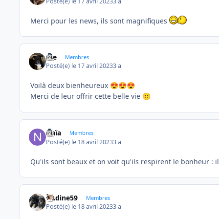
Posté(e)
le 17 avril 2023
3 a
Merci pour les news, ils sont magnifiques
Joe
Membres
Posté(e)
le 17 avril 2023
3 a
Voilà deux bienheureux
😍
😍
😍
Merci de leur offrir cette belle vie
🙂
Naïa
Membres
Posté(e)
le 18 avril 2023
3 a
Qu'ils sont beaux et on voit qu'ils respirent le bonheur : ils 
Nadine59
Membres
Posté(e)
le 18 avril 2023
3 a