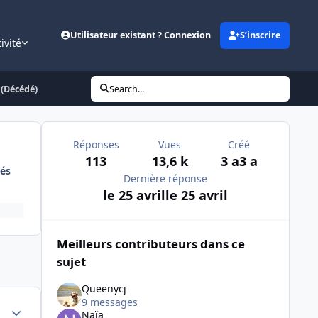
Utilisateur existant ? Connexion
S’inscrire
ivité
 (Décédé)
Search...
Réponses
Vues
Créé
113
13,6 k
3 a
3 a
és
Dernière réponse
le 25 avril
le 25 avril
Meilleurs contributeurs dans ce
sujet
Queenycj
9 messages
Author stats
Naïa