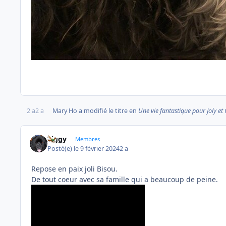
2 a
2 a
Mary Ho
a modifié le titre en
Une vie fantastique pour Joly et
Ziggy
Membres
Posté(e)
le 9 février 2024
2 a
Repose en paix joli Bisou.
De tout coeur avec sa famille qui a beaucoup de peine.