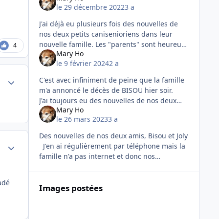
le 29 décembre 2022
3 a
J'ai déjà eu plusieurs fois des nouvelles de
nos deux petits canisenioriens dans leur
nouvelle famille. Les "parents" sont heureux
4
Mary Ho
mais les enfants des parents sont aussi très
le 9 février 2024
2 a
heureux d'avoir fait leu
Author stats
C'est avec infiniment de peine que la famille
m'a annoncé le décès de BISOU hier soir.
J'ai toujours eu des nouvelles de nos deux
Mary Ho
amis par tél et je savais que lors de son
le 26 mars 2023
3 a
récent détartra
Des nouvelles de nos deux amis, Bisou et Joly
Author stats
J'en ai régulièrement par téléphone mais la
famille n'a pas internet et donc nos
"entretiens" sont seulement téléphoniques
avec cette fois des
adé
Images postées