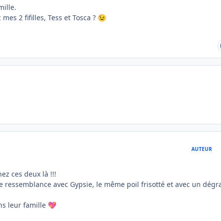
ille.
mes 2 fifilles, Tess et Tosca ?
😉
AUTEUR
hez ces deux là !!!
aie ressemblance avec Gypsie, le même poil frisotté et avec un dégr
ns leur famille
💖