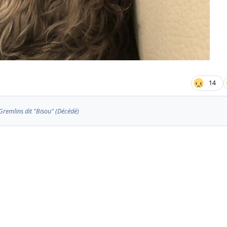
14
 Gremlins dit "Bisou" (Décédé)