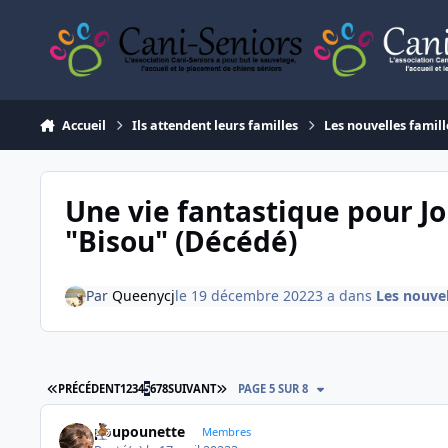
Aller au contenu
Accueil
Ils attendent leurs familles
Les nouvelles famill
Une vie fantastique pour Jo
"Bisou" (Décédé)
Par
Queenycj
le 19 décembre 2022
3 a
dans
Les nouvel
PREMIÈRE PAGE
DERNIÈRE PAGE
PRÉCÉDENT
1
2
3
4
5
6
7
8
SUIVANT
PAGE 5 SUR 8
poupounette
Membres