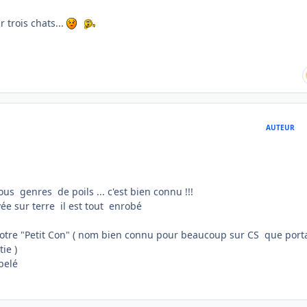
trois chats...
AUTEUR
s genres de poils ... c'est bien connu !!!
e sur terre il est tout enrobé
tre "Petit Con" ( nom bien connu pour beaucoup sur CS que porta
tie )
ppelé