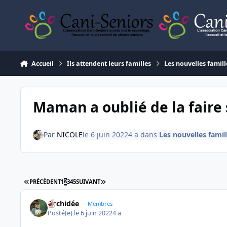
Aller au contenu
Accueil
Ils attendent leurs familles
Les nouvelles famill
Maman a oublié de la faire 
Par
NICOLE
le 6 juin 2022
4 a
dans
Les nouvelles famil
PREMIÈRE PAGE
DERNIÈRE PAGE
PRÉCÉDENT
1
2
3
4
5
SUIVANT
Orchidée
Membres
Posté(e)
le 6 juin 2022
4 a