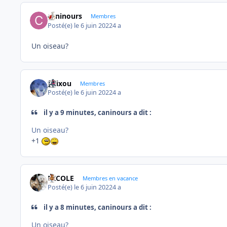
caninours
Membres
Posté(e)
le 6 juin 2022
4 a
Un oiseau?
felixou
Membres
Posté(e)
le 6 juin 2022
4 a
il y a 9 minutes, caninours a dit :
Un oiseau?
+1
NICOLE
Membres en vacance
Posté(e)
le 6 juin 2022
4 a
il y a 8 minutes, caninours a dit :
Un oiseau?