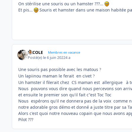
On stérilise une souris ou un hamster ???...
Et pis...
Souris et hamster dans une maison habitée par 
NICOLE
Membres en vacance
Posté(e)
le 6 juin 2022
4 a
Une souris pas possible avec les matous
?
Un lapiinou maman le ferait en civet
?
Un hamster il filerait chez CS maman est allergique à tou
Nous pouvons vous dire quand nous percevons son arrivé
et ensuite le premier son qu'il fait c"est Toc Toc
Nous espérons qu'il ne donnera pas de la voix comme no
notre adorable gros démo et donné a juste titre par sa Ta
Alors c'est quoi notre nouveau copain que nous avons a
Pilot ???