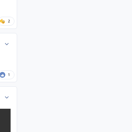
2
Author stats
1
Author stats