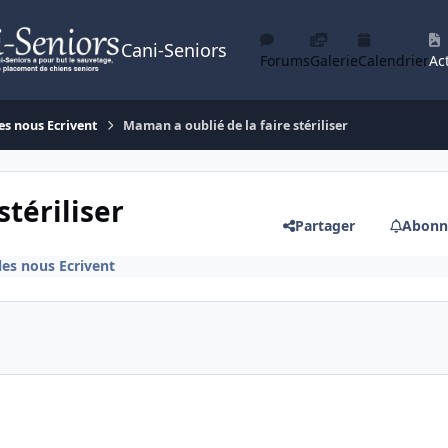
Cani-Seniors
Forums
Galerie
Calendrier
Act
es nous Ecrivent
Maman a oublié de la faire stériliser
stériliser
Partager
Abonn
les nous Ecrivent