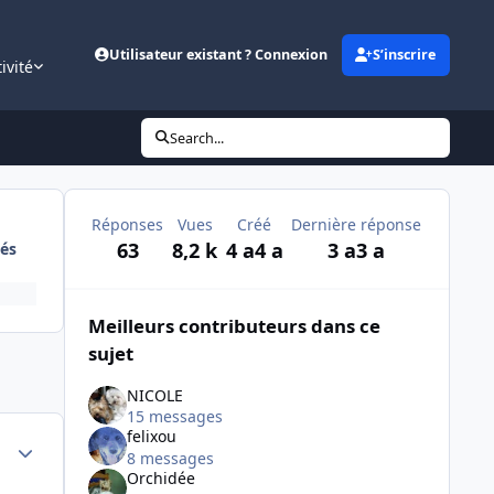
Utilisateur existant ? Connexion
S’inscrire
ivité
Search...
Réponses
Vues
Créé
Dernière réponse
63
8,2 k
4 a
4 a
3 a
3 a
és
Meilleurs contributeurs dans ce
sujet
NICOLE
15 messages
felixou
Author stats
8 messages
Orchidée