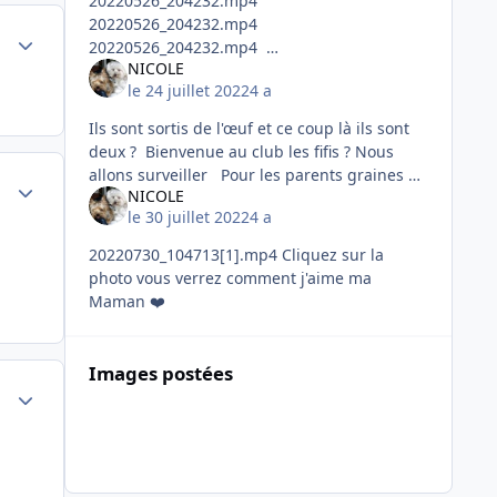
20220526_204232.mp4
20220526_204232.mp4
Author stats
20220526_204232.mp4
NICOLE
20220526_204232.mp4
le 24 juillet 2022
4 a
20220526_204232.mp4 .
Ils sont sortis de l'œuf et ce coup là ils sont
deux ? Bienvenue au club les fifis ? Nous
allons surveiller Pour les parents graines et
Author stats
NICOLE
eau fraiche à volonté ...
le 30 juillet 2022
4 a
20220730_104713[1].mp4 Cliquez sur la
photo vous verrez comment j'aime ma
Maman ❤️
Images postées
Author stats