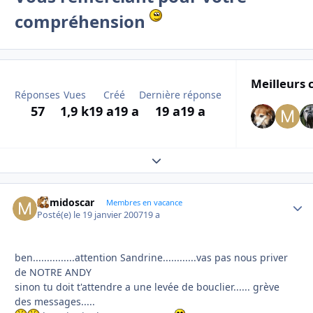
compréhension
Meilleurs 
Réponses
Vues
Créé
Dernière réponse
57
1,9 k
19 a
19 a
19 a
19 a
Expand topic overview
mimidoscar
Autho
Membres en vacance
Posté(e)
le 19 janvier 2007
19 a
ben...............attention Sandrine............vas pas nous priver
de NOTRE ANDY
sinon tu doit t'attendre a une levée de bouclier...... grève
des messages.....