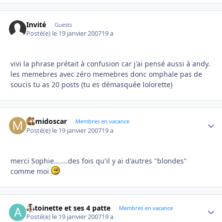
Invité
Guests
Posté(e)
le 19 janvier 2007
19 a
vivi la phrase prétait à confusion car j'ai pensé aussi à andy.
les memebres avec zéro memebres donc omphale pas de
soucis tu as 20 posts (tu es démasquée lolorette)
mimidoscar
Autho
Membres en vacance
Posté(e)
le 19 janvier 2007
19 a
merci Sophie.......des fois qu'il y ai d'autres "blondes"
comme moi
antoinette et ses 4 patte
Autho
Membres en vacance
Posté(e)
le 19 janvier 2007
19 a