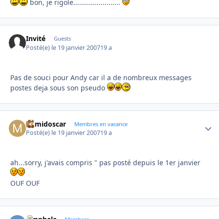
bon, je rigole........................
Invité
Guests
Posté(e)
le 19 janvier 2007
19 a
Pas de souci pour Andy car il a de nombreux messages
postes deja sous son pseudo
mimidoscar
Autho
Membres en vacance
Posté(e)
le 19 janvier 2007
19 a
ah...sorry, j'avais compris " pas posté depuis le 1er janvier
OUF OUF