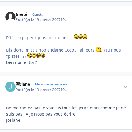
Invité
Guests
Posté(e)
le 19 janvier 2007
19 a
Pfff... si je peux plus me cacher !!!
Dis donc, miss Ilhopia (dame Coco ... ailleurs
) tu nous
"pistes" ??
ben non et toi ?
josiane
Autho
Membres en vacance
Posté(e)
le 19 janvier 2007
19 a
ne me radiez pas je vous lis tous les jours mais comme je ne
suis pas FA je n'ose pas vous écrire.
Josiane