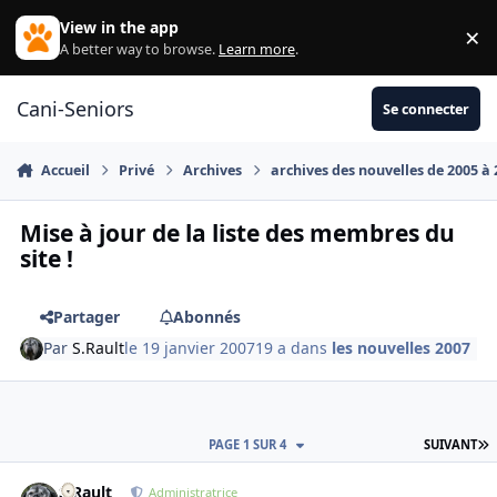
Aller au contenu
View in the app
×
Di
A better way to browse.
Learn more
.
Cani-Seniors
Se connecter
Accueil
Privé
Archives
archives des nouvelles de 2005 à
Mise à jour de la liste des membres du
site !
Partager
Abonnés
Par
S.Rault
le 19 janvier 2007
19 a
dans
les nouvelles 2007
D
PAGE 1 SUR 4
SUIVANT
S.Rault
Autho
Administratrice