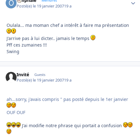
Omphale
Autho
Membres
Posté(e)
le 19 janvier 2007
19 a
Oulala... ma moman chef a intérêt à faire ma présentation
J'arrive pas à lui dicter.. jamais le temps
Pff ces zumaines !!!
Swing
Invité
Guests
Posté(e)
le 19 janvier 2007
19 a
ah...sorry, j'avais compris " pas posté depuis le 1er janvier
OUF OUF
J'ai modifie notre phrase qui portait a confusion