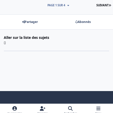
D
PAGE 1 SUR 4
SUIVANT
Partager
Abonnés
Aller sur la liste des sujets
Light Mode
Dark Mode
System Preference
f
x
a