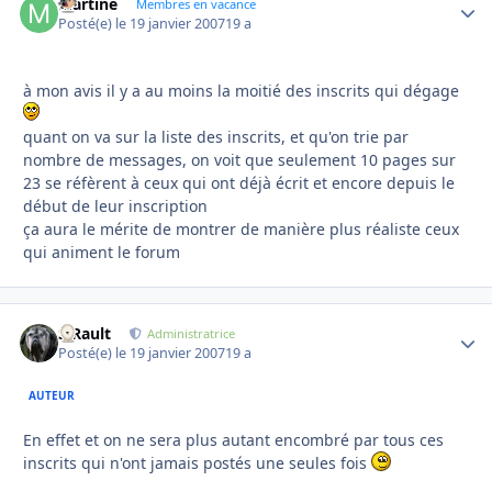
Martine
Autho
Membres en vacance
Posté(e)
le 19 janvier 2007
19 a
à mon avis il y a au moins la moitié des inscrits qui dégage
quant on va sur la liste des inscrits, et qu'on trie par
nombre de messages, on voit que seulement 10 pages sur
23 se réfèrent à ceux qui ont déjà écrit et encore depuis le
début de leur inscription
ça aura le mérite de montrer de manière plus réaliste ceux
qui animent le forum
S.Rault
Autho
Administratrice
Posté(e)
le 19 janvier 2007
19 a
AUTEUR
En effet et on ne sera plus autant encombré par tous ces
inscrits qui n'ont jamais postés une seules fois