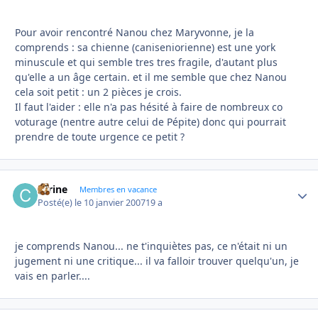
Pour avoir rencontré Nanou chez Maryvonne, je la
comprends : sa chienne (caniseniorienne) est une york
minuscule et qui semble tres tres fragile, d'autant plus
qu'elle a un âge certain. et il me semble que chez Nanou
cela soit petit : un 2 pièces je crois.
Il faut l'aider : elle n'a pas hésité à faire de nombreux co
voturage (nentre autre celui de Pépite) donc qui pourrait
prendre de toute urgence ce petit ?
carine
Autho
Membres en vacance
Posté(e)
le 10 janvier 2007
19 a
je comprends Nanou... ne t'inquiètes pas, ce n'était ni un
jugement ni une critique... il va falloir trouver quelqu'un, je
vais en parler....