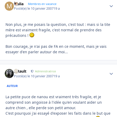
Malia
Autho
Membres en vacance
Posté(e)
le 10 janvier 2007
19 a
Non plus, je me posais la question, c'est tout : mais si la tite
mère est vraiment fragile, c'est normal de prendre des
précautions !
Bon courage, je n'ai pas de FA en ce moment, mais je vais
essayer d'en parler autour de moi...
S.Rault
Autho
Administratrice
Posté(e)
le 10 janvier 2007
19 a
AUTEUR
La petite puce de nanou est vraiment très fragile, et je
comprend son angoisse à l'idée qu'en voulant aider un
autre chien , elle perde son petit amour.
C'est pourquoi j'ai essayé d'exposer les faits dans le but que