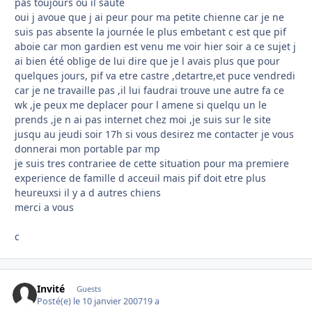
pas toujours ou il saute
oui j avoue que j ai peur pour ma petite chienne car je ne
suis pas absente la journée le plus embetant c est que pif
aboie car mon gardien est venu me voir hier soir a ce sujet j
ai bien été oblige de lui dire que je l avais plus que pour
quelques jours, pif va etre castre ,detartre,et puce vendredi
car je ne travaille pas ,il lui faudrai trouve une autre fa ce
wk ,je peux me deplacer pour l amene si quelqu un le
prends ,je n ai pas internet chez moi ,je suis sur le site
jusqu au jeudi soir 17h si vous desirez me contacter je vous
donnerai mon portable par mp
je suis tres contrariee de cette situation pour ma premiere
experience de famille d acceuil mais pif doit etre plus
heureuxsi il y a d autres chiens
merci a vous
c
Invité
Guests
Posté(e)
le 10 janvier 2007
19 a