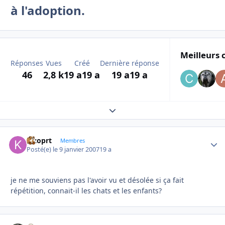
à l'adoption.
Meilleurs 
Réponses
Vues
Créé
Dernière réponse
46
2,8 k
19 a
19 a
19 a
19 a
Expand topic overview
kizoprt
Autho
Membres
Posté(e)
le 9 janvier 2007
19 a
je ne me souviens pas l'avoir vu et désolée si ça fait
répétition, connait-il les chats et les enfants?