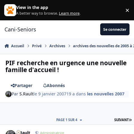
Aller au contenu
View in the app
×
Di
A better way to browse.
Learn more
.
Cani-Seniors
Se connecter
Accueil
Privé
Archives
archives des nouvelles de 2005 à
PIF recherche en urgence une nouvelle
famille d'accueil !
Partager
Abonnés
Par
S.Rault
le 9 janvier 2007
19 a
dans
les nouvelles 2007
D
PAGE 1 SUR 4
SUIVANT
S.Rault
Autho
Administratrice