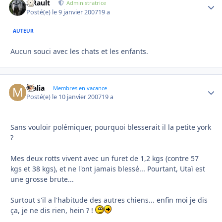
S.Rault
Autho
Administratrice
Posté(e)
le 9 janvier 2007
19 a
AUTEUR
Aucun souci avec les chats et les enfants.
Malia
Autho
Membres en vacance
Posté(e)
le 10 janvier 2007
19 a
Sans vouloir polémiquer, pourquoi blesserait il la petite york
?
Mes deux rotts vivent avec un furet de 1,2 kgs (contre 57
kgs et 38 kgs), et ne l'ont jamais blessé... Pourtant, Utaï est
une grosse brute...
Surtout s'il a l'habitude des autres chiens... enfin moi je dis
ça, je ne dis rien, hein ? !