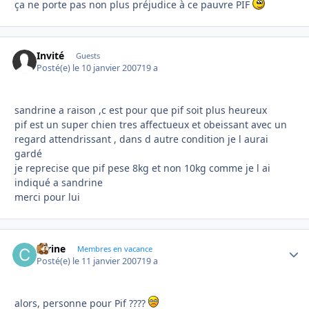
ça ne porte pas non plus préjudice à ce pauvre PIF
Invité
Guests
Posté(e)
le 10 janvier 2007
19 a
sandrine a raison ,c est pour que pif soit plus heureux
pif est un super chien tres affectueux et obeissant avec un
regard attendrissant , dans d autre condition je l aurai
gardé
je reprecise que pif pese 8kg et non 10kg comme je l ai
indiqué a sandrine
merci pour lui
carine
Autho
Membres en vacance
Posté(e)
le 11 janvier 2007
19 a
alors, personne pour Pif ????