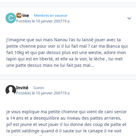
carine
Autho
Membres en vacance
Posté(e)
le 10 janvier 2007
19 a
J'imagine que oui mais Nanou l'as tu laissé jouer avec ta
petite chienne pour voir si il lui fait mal ? car ma Bianca qui
fait 10kg et qui par dessus plus est une westie, adore mon
lapin qui est en liberté, et elle va le voir, le lèche , lui met
une patte dessus mais ne lui fait pas mal...
Invité
Guests
Posté(e)
le 10 janvier 2007
19 a
je vous explique ma petite chienne qui vient de cani senior
a 14 ans et a desequilibre au niveau des pattes arrieres,
pif est jeune et veut jouer il lui donne des coup de patte et
la petit valdinge quand d il saute sur le canape il ne voit