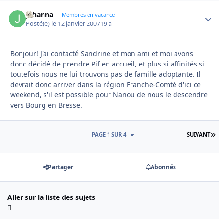
johanna
Autho
Membres en vacance
Posté(e)
le 12 janvier 2007
19 a
Bonjour! J'ai contacté Sandrine et mon ami et moi avons
donc décidé de prendre Pif en accueil, et plus si affinités si
toutefois nous ne lui trouvons pas de famille adoptante. Il
devrait donc arriver dans la région Franche-Comté d'ici ce
weekend, s'il est possible pour Nanou de nous le descendre
vers Bourg en Bresse.
D
PAGE 1 SUR 4
SUIVANT
Partager
Abonnés
Aller sur la liste des sujets