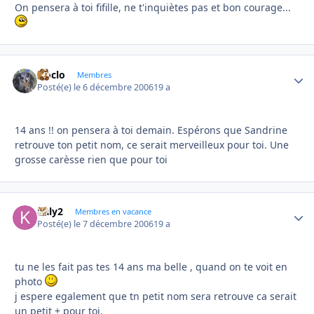
On pensera à toi fifille, ne t'inquiètes pas et bon courage...
cloclo
Autho
Membres
Posté(e)
le 6 décembre 2006
19 a
14 ans !! on pensera à toi demain. Espérons que Sandrine
retrouve ton petit nom, ce serait merveilleux pour toi. Une
grosse carèsse rien que pour toi
kaly2
Autho
Membres en vacance
Posté(e)
le 7 décembre 2006
19 a
tu ne les fait pas tes 14 ans ma belle , quand on te voit en
photo
j espere egalement que tn petit nom sera retrouve ca serait
un petit + pour toi.