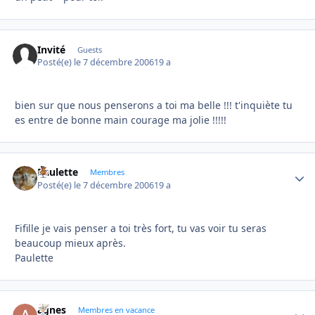
Invité
Guests
Posté(e)
le 7 décembre 2006
19 a
bien sur que nous penserons a toi ma belle !!! t'inquiète tu
es entre de bonne main courage ma jolie !!!!!
Paulette
Autho
Membres
Posté(e)
le 7 décembre 2006
19 a
Fifille je vais penser a toi très fort, tu vas voir tu seras
beaucoup mieux après.
Paulette
agnes
Autho
Membres en vacance