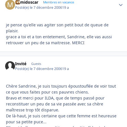
mimidoscar
Autho
Membres en vacance
Posté(e)
le 7 décembre 2006
19 a
je pense qu'elle vas agiter son petit bout de queue de
plaisir.
grace a toi et a ton entetement, Sandrine, elle vas aussi
retrouver un peu de sa maitresse. MERCI
Invité
Guests
Posté(e)
le 7 décembre 2006
19 a
Chère Sandrine, je suis toujours époustouflée de voir tout
ce que vous faites pour ces pauvres chiens.
Bravo et merci pour ILDA, que de temps passé pour
reconstituer un peu de sa vie passée avec sa chère
maîtresse trop tôt disparue.
De là-haut, je suis certaine que cette femme est heureuse
pour sa petite puce...