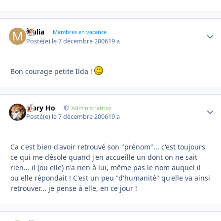
Malia
Autho
Membres en vacance
Posté(e)
le 7 décembre 2006
19 a
Bon courage petite Ilda !
Mary Ho
Autho
Administratrice
Posté(e)
le 7 décembre 2006
19 a
Ca c'est bien d'avoir retrouvé son "prénom"... c'est toujours
ce qui me désole quand j'en accueille un dont on ne sait
rien... il (ou elle) n'a rien à lui, même pas le nom auquel il
ou elle répondait ! C'est un peu "d'humanité" qu'elle va ainsi
retrouver... je pense à elle, en ce jour !