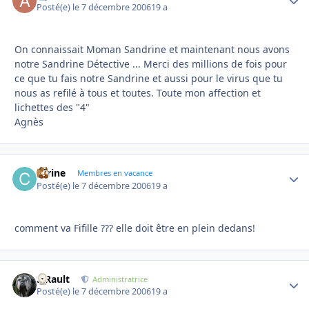
Posté(e)
le 7 décembre 2006
19 a
On connaissait Moman Sandrine et maintenant nous avons
notre Sandrine Détective ... Merci des millions de fois pour
ce que tu fais notre Sandrine et aussi pour le virus que tu
nous as refilé à tous et toutes. Toute mon affection et
lichettes des "4"
Agnès
carine
Autho
Membres en vacance
Posté(e)
le 7 décembre 2006
19 a
comment va Fifille ??? elle doit être en plein dedans!
S.Rault
Autho
Administratrice
Posté(e)
le 7 décembre 2006
19 a