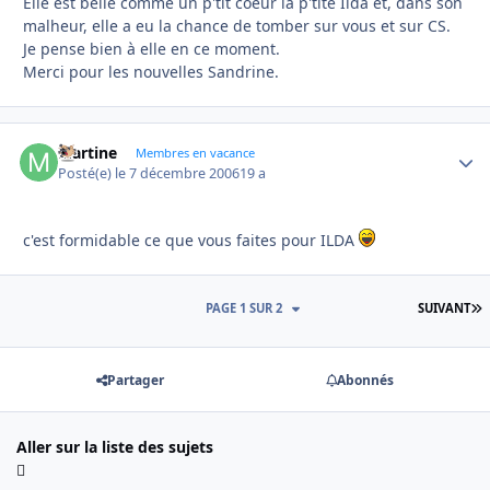
Elle est belle comme un p'tit coeur la p'tite Ilda et, dans son
malheur, elle a eu la chance de tomber sur vous et sur CS.
Je pense bien à elle en ce moment.
Merci pour les nouvelles Sandrine.
Martine
Autho
Membres en vacance
Posté(e)
le 7 décembre 2006
19 a
c'est formidable ce que vous faites pour ILDA
D
PAGE 1 SUR 2
SUIVANT
Partager
Abonnés
Aller sur la liste des sujets