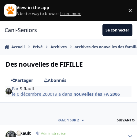
Aller au contenu
View in the app
×
Di
A better way to browse.
Learn more
.
Cani-Seniors
Se connecter
Accueil
Privé
Archives
archives des nouvelles des famill
Des nouvelles de FIFILLE
Partager
Abonnés
Par
S.Rault
le 6 décembre 2006
19 a
dans
nouvelles des FA 2006
D
PAGE 1 SUR 2
SUIVANT
S.Rault
Autho
Administratrice