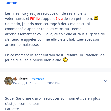
AUTEUR
Les filles ! ca y est j'ai retrouvé un de ses anciens
vétérinaires et
Fifille
s'appelle
Ilda
de son petit nom.
Ce matin, j'ai pris mon courage à deux mains et j'ai
commencé à appeler tous les vétos du 16ème
arrondissement et voili voilo, ce soir elle aura la surprise de
s'entendre appeler comme elle y était habituée avec son
ancienne maîtresse.
En ce moment ils sont entrain de lui refaire un "ratelier" de
jeune fille , et je pense bien à elle.
Paulette
Autho
Membres
Posté(e)
le 7 décembre 2006
19 a
Super Sandrine d'avoir retrouver son nom et Ilda en plus
c'est joli comme tous.
Paulette