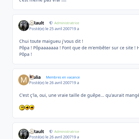
S.Rault
Administratrice
Posté(e)
le 25 avril 2007
19 a
Chui toute maigueu j'vous dit !
Pôpa ! Pôpaaaaaaa ! Font que de m'embêter sur ce site ! 
Pôpa !
Malia
Membres en vacance
Posté(e)
le 26 avril 2007
19 a
C'est ç'la, oui, une vraie taille de guêpe... qu'aurait man
S.Rault
Administratrice
Posté(e)
le 26 avril 2007
19 a