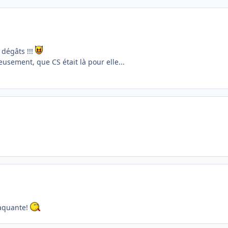
 dégâts !!!
usement, que CS était là pour elle...
raquante!