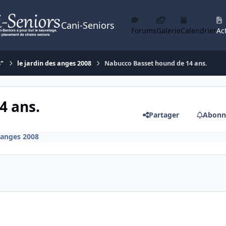
Cani-Seniors
Forums
Galerie
Calendrier
Act
s"
le jardin des anges 2008
Nabucco Basset hound de 14 ans.
4 ans.
Partager
Abonn
s anges 2008