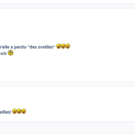
elle a perdu "des oreilles"
mois
eilles!