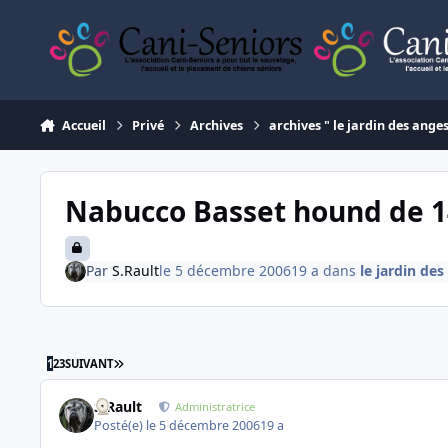
Aller au contenu
Accueil
Privé
Archives
archives " le jardin des ange
Nabucco Basset hound de 1
Par
S.Rault
le 5 décembre 2006
19 a
dans
le jardin de
DERNIÈRE PAGE
1
2
3
SUIVANT
S.Rault
Administratrice
Posté(e)
le 5 décembre 2006
19 a