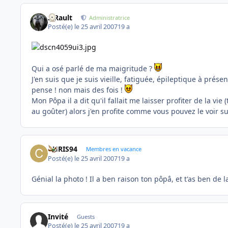
S.Rault
Administratrice
Posté(e)
le 25 avril 2007
19 a
Qui a osé parlé de ma maigritude ?
J'en suis que je suis vieille, fatiguée, épileptique à prés
pense ! non mais des fois !
Mon Pôpa il a dit qu'il fallait me laisser profiter de la v
au goûter) alors j'en profite comme vous pouvez le voir s
CHRIS94
Membres en vacance
Posté(e)
le 25 avril 2007
19 a
Génial la photo ! Il a ben raison ton pôpâ, et t'as ben de 
Invité
Guests
Posté(e)
le 25 avril 2007
19 a