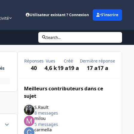
Utilisateur existant ? Connexion
S’inscrire
ivité
Search...
Réponses
Vues
Créé
Dernière réponse
40
4,6 k
19 a
19 a
17 a
17 a
és
Meilleurs contributeurs dans ce
sujet
S.Rault
8 messages
milou
Author stats
5 messages
carmella