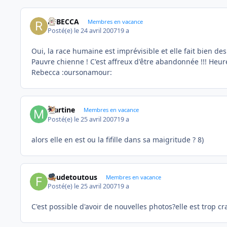
REBECCA
Membres en vacance
Posté(e)
le 24 avril 2007
19 a
Oui, la race humaine est imprévisible et elle fait bien des
Pauvre chienne ! C'est affreux d'être abandonnée !!! Heure
Rebecca :oursonamour:
Martine
Membres en vacance
Posté(e)
le 25 avril 2007
19 a
alors elle en est ou la fifille dans sa maigritude ? 8)
Foudetoutous
Membres en vacance
Posté(e)
le 25 avril 2007
19 a
C'est possible d'avoir de nouvelles photos?elle est trop c