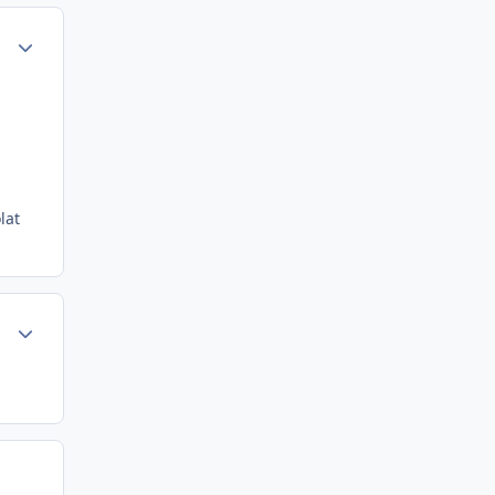
Author stats
lat
Author stats