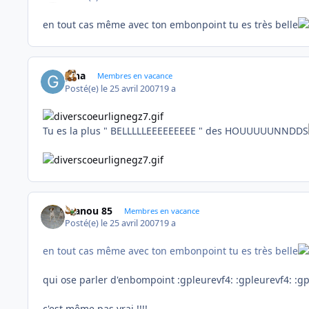
en tout cas même avec ton embonpoint tu es très belle
gina
Membres en vacance
Posté(e)
le 25 avril 2007
19 a
Tu es la plus " BELLLLLEEEEEEEEE " des HOUUUUUNNDDS
manou 85
Membres en vacance
Posté(e)
le 25 avril 2007
19 a
en tout cas même avec ton embonpoint tu es très belle
qui ose parler d'enbompoint :gpleurevf4: :gpleurevf4: :gp
c'est même pas vrai !!!!