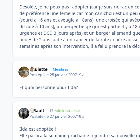
Desolée, je ne peux pas l'adopter (car je suis ric rac en c
de préférence une femelle car mon canichou est un peu d
(sourd a 16 ans et aveugle a 18ans), une croisée qui avéc
discale à 10 ans), un berger belge qui est partie il y a 
urgence et DCD 3 jours après) et un berger allemand que j
peu + de 2 ans suite à un cancer de la rate ( opéré auss
semaines après son intervention, il a fallu prendre la déci
Paulette
Membres
Posté(e)
le 25 janvier 2007
19 a
Et quoi personne pour Ilda?
S.Rault
Administratrice
Posté(e)
le 27 janvier 2007
19 a
Ilda est adoptée !
Elle partira la semaine prochaine rejoindre sa nouvelle m