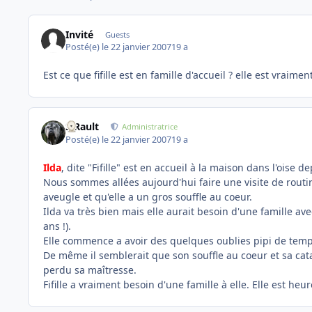
Invité
Guests
Posté(e)
le 22 janvier 2007
19 a
Est ce que fifille est en famille d'accueil ? elle est vraim
S.Rault
Administratrice
Posté(e)
le 22 janvier 2007
19 a
Ilda
, dite "Fifille" est en accueil à la maison dans l'oise 
Nous sommes allées aujourd'hui faire une visite de routine
aveugle et qu'elle a un gros souffle au coeur.
Ilda va très bien mais elle aurait besoin d'une famille av
ans !).
Elle commence a avoir des quelques oublies pipi de temp
De même il semblerait que son souffle au coeur et sa cat
perdu sa maîtresse.
Fifille a vraiment besoin d'une famille à elle. Elle est he