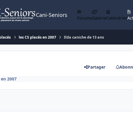
Cani-Seniors
Forums
Galerie
Calendrier
Act
placés
les CS placés en 2007
Ilda caniche de 13 ans
Partager
Abonn
s en 2007