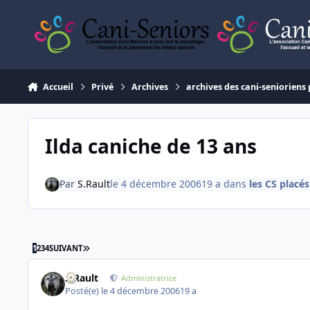
Aller au contenu
Accueil
Privé
Archives
archives des cani-senioriens 
Ilda caniche de 13 ans
Par
S.Rault
le 4 décembre 2006
19 a
dans
les CS placé
DERNIÈRE PAGE
1
2
3
4
SUIVANT
S.Rault
Administratrice
Posté(e)
le 4 décembre 2006
19 a