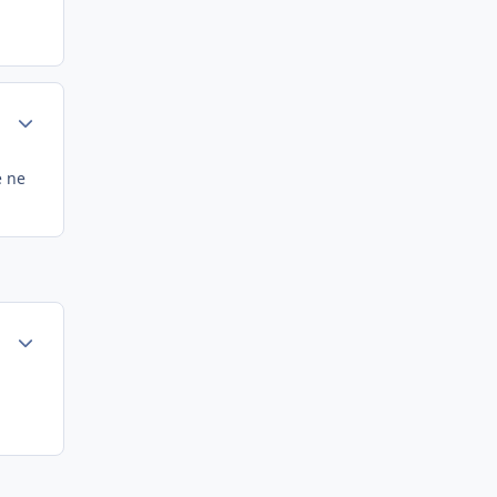
Author stats
e ne
Author stats