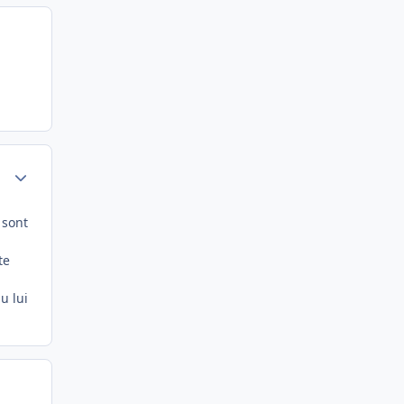
Author stats
 sont
te
u lui