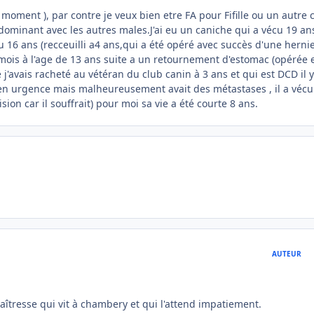
e moment ), par contre je veux bien etre FA pour Fifille ou un autre 
ominant avec les autres males.J'ai eu un caniche qui a vécu 19 an
u 16 ans (recceuilli a4 ans,qui a été opéré avec succès d'une herni
18 mois à l'age de 13 ans suite a un retournement d'estomac (opérée 
'avais racheté au vétéran du club canin à 3 ans et qui est DCD il 
i en urgence mais malheureusement avait des métastases , il a vécu
sion car il souffrait) pour moi sa vie a été courte 8 ans.
AUTEUR
aîtresse qui vit à chambery et qui l'attend impatiement.