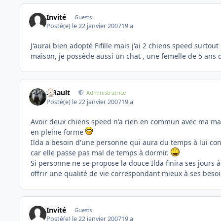
Invité
Guests
Posté(e)
le 22 janvier 2007
19 a
J'aurai bien adopté Fifille mais j'ai 2 chiens speed surto
maison, je possède aussi un chat , une femelle de 5 ans q
S.Rault
Administratrice
Posté(e)
le 22 janvier 2007
19 a
Avoir deux chiens speed n'a rien en commun avec ma mais
en pleine forme
Ilda a besoin d'une personne qui aura du temps à lui cons
car elle passe pas mal de temps à dormir.
Si personne ne se propose la douce Ilda finira ses jours à
offrir une qualité de vie correspondant mieux à ses besoi
Invité
Guests
Posté(e)
le 22 janvier 2007
19 a