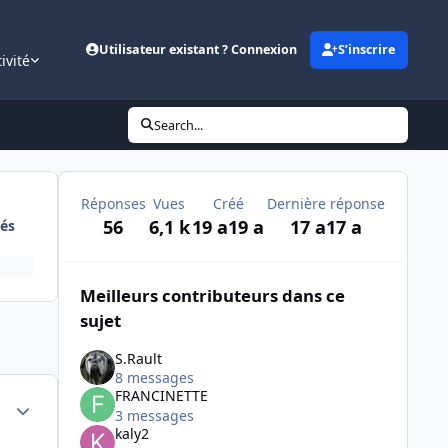
Utilisateur existant ? Connexion
S’inscrire
ivité
Search...
Réponses
Vues
Créé
Dernière réponse
56
6,1 k
19 a
19 a
17 a
17 a
és
Meilleurs contributeurs dans ce
sujet
S.Rault
8 messages
FRANCINETTE
Author stats
3 messages
kaly2