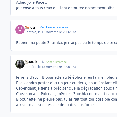
Adieu jolie Puce ...
Je pense à tous ceux qui l'ont entourée notamment Bibou, S
milou
Membres en vacance
Posté(e)
le 13 novembre 2006
19 a
Et bien ma petite Zhoshka, je n'ai pas eu le temps de te c
S.Rault
Administratrice
Posté(e)
le 13 novembre 2006
19 a
Je vens d'avoir Bibounette au téléphone, en larme , pleu
Elle viendra poster d'ici un jour ou deux, pour l'instant e
Cependant je tiens à préciser que la dégradation soudaine 
Chez son ami Polonais, même si Zhoshka dormait beaucoup et
Bibounette, ne pleure pas, tu as fait tout ton possible c
arriver mais si on essaie de toutes nos forces ......