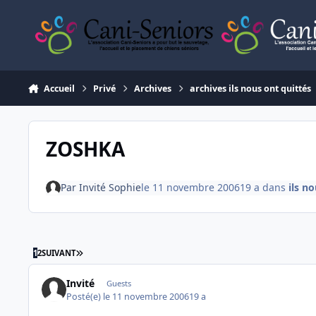
Aller au contenu
Accueil
Privé
Archives
archives ils nous ont quittés
ZOSHKA
Par
Invité Sophie
le 11 novembre 2006
19 a
dans
ils n
DERNIÈRE PAGE
1
2
SUIVANT
Invité
Guests
Posté(e)
le 11 novembre 2006
19 a