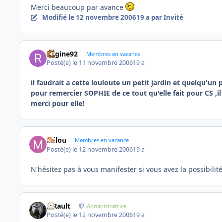
Merci beaucoup par avance
Modifié
le 12 novembre 2006
19 a
par Invité
Regine92
Membres en vacance
Posté(e)
le 11 novembre 2006
19 a
il faudrait a cette louloute un petit jardin et quelqu'un
pour remercier SOPHIE de ce tout qu'elle fait pour CS ,
merci pour elle!
milou
Membres en vacance
Posté(e)
le 12 novembre 2006
19 a
N'hésitez pas à vous manifester si vous avez la possibilité
S.Rault
Administratrice
Posté(e)
le 12 novembre 2006
19 a