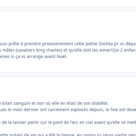
je suis prête à prendre provisoirement cette petite Zoshka pr vs dép
ns mâles (cavaliers king charles) et qu'elle doit les aimer!!J'ai 2 en
ines si ça vs arrange avant Noël.
ilan sanguin et voir où elle en était de son diabète.
es le mois dernier ont carrément explosés depuis, le foie est deven
e la laisser partir sur le pont de l'arc en ciel avant qu'elle se mett
tte putain de vie qui a été la tienne. Au moins tu seras partie sans