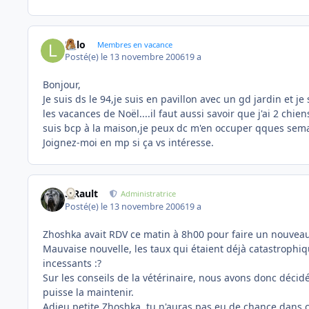
Lolo
Membres en vacance
Posté(e)
le 13 novembre 2006
19 a
Bonjour,
Je suis ds le 94,je suis en pavillon avec un gd jardin et 
les vacances de Noël....il faut aussi savoir que j'ai 2 chie
suis bcp à la maison,je peux dc m'en occuper qques sema
Joignez-moi en mp si ça vs intéresse.
S.Rault
Administratrice
Posté(e)
le 13 novembre 2006
19 a
Zhoshka avait RDV ce matin à 8h00 pour faire un nouveau b
Mauvaise nouvelle, les taux qui étaient déjà catastrophiqu
incessants :?
Sur les conseils de la vétérinaire, nous avons donc décidé d
puisse la maintenir.
Adieu petite Zhoshka, tu n'auras pas eu de chance dans ce