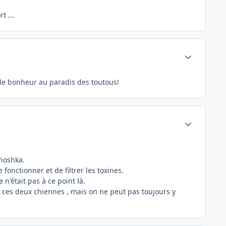
t ...
Author stats
n de bonheur au paradis des toutous!
Author stats
Zhoshka.
fonctionner et de filtrer les toxines.
n'était pas à ce point là.
e ces deux chiennes , mais on ne peut pas toujours y