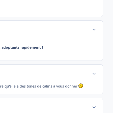
Author stats
es adoptants rapidement !
Author stats
sûre qu'elle a des tones de calins à vous donner
Author stats