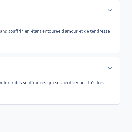
Author stats
sans souffrir, en étant entourée d'amour et de tendresse
Author stats
'endurer des souffrances qui seraient venues très très