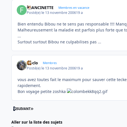
FRANCINETTE
Membres en vacance
Posté(e)
le 13 novembre 2006
19 a
Bien entendu Bibou ne te sens pas responsable !!!! Manquer
Malheureusement la maladie est parfois plus forte que tou
...
Surtout surtout Bibou ne culpabilises pas ...
cloclo
Membres
Posté(e)
le 13 novembre 2006
19 a
vous avez toutes fait le maximum pour sauver cette teckele
rapidement.
Bon voyage petite zoshka
DERNIÈRE PAGE
1
2
SUIVANT
Aller sur la liste des sujets