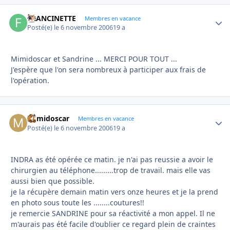
FRANCINETTE
Autho
Membres en vacance
Posté(e)
le 6 novembre 2006
19 a
Mimidoscar et Sandrine ... MERCI POUR TOUT ...
J'espère que l'on sera nombreux à participer aux frais de
l'opération.
mimidoscar
Autho
Membres en vacance
Posté(e)
le 6 novembre 2006
19 a
INDRA as été opérée ce matin. je n'ai pas reussie a avoir le
chirurgien au téléphone.........trop de travail. mais elle vas
aussi bien que possible.
je la récupère demain matin vers onze heures et je la prend
en photo sous toute les ........coutures!!
je remercie SANDRINE pour sa réactivité a mon appel. Il ne
m'aurais pas été facile d'oublier ce regard plein de craintes