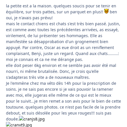
la petite est a la maison. quelques soucis pour se tenir en
équilibre, sur trois pattes, sur un parquet en plus!!
ben
oui, je n'avais pas prévu!
mais le contact chiens est chats s'est très bien passé. Justin,
est comme avec toutes les précédentes arrivées, as essayé,
virilement, de lui présenter ses hommages. Elle as
manifestée sa désapprobation d'un grognement bien
appuyé. Par contre, Oscar as eue droit as un reniflement
complaisant, Benji, juste un regard. Quand aux chats.........:
moi je connais et ca ne me dérange pas.
elle doit peser 6kg environ et ne semble pas avoir été mal
nourri, ni même brutalisée. Donc, je crois qu'elle
s'adapteras très vite a de nouveaux maîtres.
Je l'emmène chez ma véto dès 14h pour la prescription de
soins. je ne sais pas encore si je vais pouvoir la ramener
avec moi, elle jugeras elle même de ce qui est le mieux
pour le suivit...je m'en remet a son avis pour le bien de cette
toutoune. quelques photos. ce n'est pas facile de la prendre
debout, et suis désolée pour les yeux rouges!!! suis pas
douée.