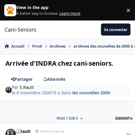
Aller au contenu
View in the app
×
Di
A better way to browse.
Learn more
.
Cani-Seniors
Se connecter
Accueil
Privé
Archives
archives des nouvelles de 2005 à
Arrivée d'INDRA chez cani-seniors.
Partager
Abonnés
Par
S.Rault
le 6 novembre 2006
19 a
dans
les nouvelles 2006
D
PAGE 1 SUR 3
SUIVANT
S.Rault
Autho
Administratrice