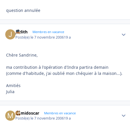
question annulée
Judith
Autho
Membres en vacance
Posté(e)
le 7 novembre 2006
19 a
Chère Sandrine,
ma contribution à l'opération d'Indra partira demain
(comme d'habitude, j'ai oublié mon chéquier à la maison...).
Amitiés
Julia
mimidoscar
Autho
Membres en vacance
Posté(e)
le 7 novembre 2006
19 a