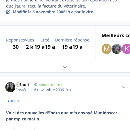
que j'aurai reçu la facture du vétérinaire.
Modifié
le 6 novembre 2006
19 a
par Invité
Meilleurs c
Réponses
Vues
Créé
Dernière réponse
30
2 k
19 a
19 a
19 a
19 a
Expand topic overview
S.Rault
Autho
Administratrice
Posté(e)
le 6 novembre 2006
19 a
AUTEUR
Voici des nouvelles d'Indra que m'a envoyé Mimidoscar
par mp ce matin.