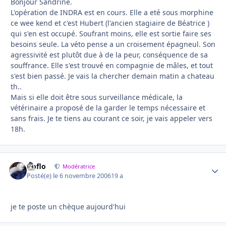
Bonjour Sandrine.
L'opération de INDRA est en cours. Elle a eté sous morphine
ce wee kend et c'est Hubert (l'ancien stagiaire de Béatrice )
qui s'en est occupé. Soufrant moins, elle est sortie faire ses
besoins seule. La véto pense a un croisement épagneul. Son
agressivité est plutôt due à de la peur, conséquence de sa
souffrance. Elle s'est trouvé en compagnie de mâles, et tout
s'est bien passé. Je vais la chercher demain matin a chateau
th..
Mais si elle doit être sous surveillance médicale, la
vétérinaire a proposé de la garder le temps nécessaire et
sans frais. Je te tiens au courant ce soir, je vais appeler vers
18h.
floflo
Autho
Modératrice
Posté(e)
le 6 novembre 2006
19 a
je te poste un chèque aujourd'hui