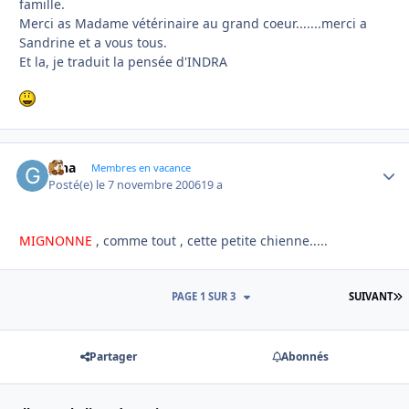
famille.
Merci as Madame vétérinaire au grand coeur.......merci a
Sandrine et a vous tous.
Et la, je traduit la pensée d'INDRA
gina
Autho
Membres en vacance
Posté(e)
le 7 novembre 2006
19 a
MIGNONNE
, comme tout , cette petite chienne.....
D
PAGE 1 SUR 3
SUIVANT
Partager
Abonnés