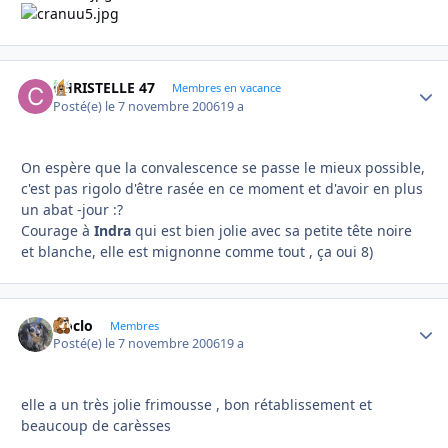
CHRISTELLE 47
Autho
Membres en vacance
Posté(e)
le 7 novembre 2006
19 a
On espère que la convalescence se passe le mieux possible,
c'est pas rigolo d'être rasée en ce moment et d'avoir en plus
un abat -jour :?
Courage à
Indra
qui est bien jolie avec sa petite tête noire
et blanche, elle est mignonne comme tout , ça oui 8)
cloclo
Autho
Membres
Posté(e)
le 7 novembre 2006
19 a
elle a un très jolie frimousse , bon rétablissement et
beaucoup de carèsses