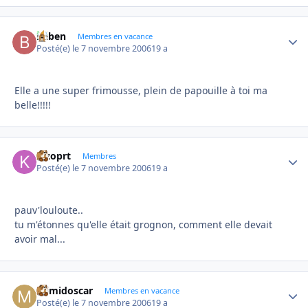
baben
Autho
Membres en vacance
Posté(e)
le 7 novembre 2006
19 a
Elle a une super frimousse, plein de papouille à toi ma
belle!!!!!
kizoprt
Autho
Membres
Posté(e)
le 7 novembre 2006
19 a
pauv'louloute..
tu m'étonnes qu'elle était grognon, comment elle devait
avoir mal...
mimidoscar
Autho
Membres en vacance
Posté(e)
le 7 novembre 2006
19 a