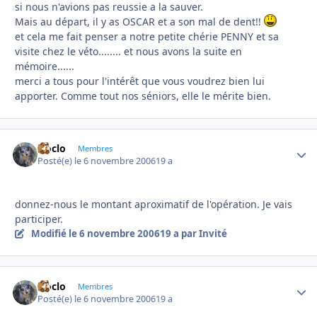
si nous n'avions pas reussie a la sauver.
Mais au départ, il y as OSCAR et a son mal de dent!!
et cela me fait penser a notre petite chérie PENNY et sa
visite chez le véto........ et nous avons la suite en
mémoire......
merci a tous pour l'intérêt que vous voudrez bien lui
apporter. Comme tout nos séniors, elle le mérite bien.
cloclo
Autho
Membres
Posté(e)
le 6 novembre 2006
19 a
donnez-nous le montant aproximatif de l'opération. Je vais
participer.
Modifié
le 6 novembre 2006
19 a
par Invité
cloclo
Autho
Membres
Posté(e)
le 6 novembre 2006
19 a