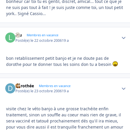
bonheur car toi tu es gentil, discret, amical... tout ce que je
ne suis pas tout à fait ! je suis juste comme toi, un tout petit
york.. Signé Cassio...
lou
Autho
Membres en vacance
Posté(e)
le 22 octobre 2006
19 a
bon retablissement petit banjo et je ne doute pas de
dorothe pour te donner tous les soins don tu a besoin
dorothée
Autho
Membres en vacance
Posté(e)
le 23 octobre 2006
19 a
visite chez le véto banjo à une grosse trachéite enfin
traitement, sinon un souffle au coeur mais rien de grave, il
sera vacciné et tatoué prochainement dés qu'il ira mieux,
pour vous dire aussi il est tranquille franchement un amour