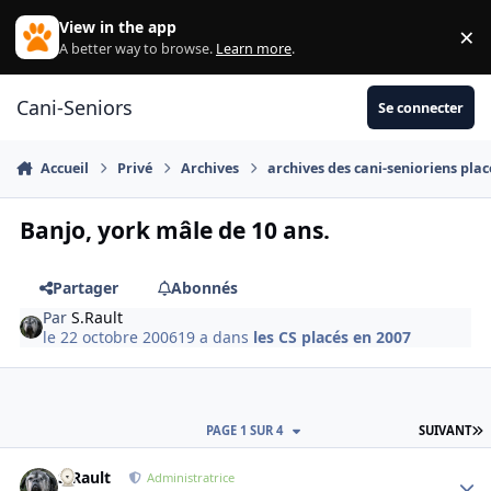
Aller au contenu
View in the app
×
Di
A better way to browse.
Learn more
.
Cani-Seniors
Se connecter
Accueil
Privé
Archives
archives des cani-senioriens plac
Banjo, york mâle de 10 ans.
Partager
Abonnés
Par
S.Rault
le 22 octobre 2006
19 a
dans
les CS placés en 2007
D
PAGE 1 SUR 4
SUIVANT
S.Rault
Autho
Administratrice