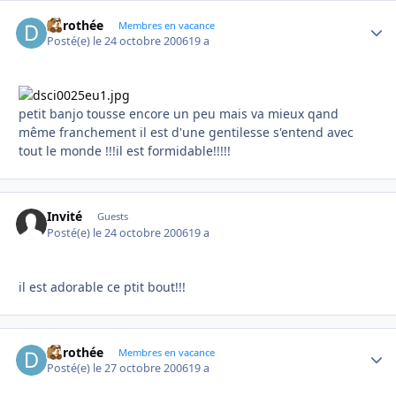
dorothée
Autho
Membres en vacance
Posté(e)
le 24 octobre 2006
19 a
petit banjo tousse encore un peu mais va mieux qand
même franchement il est d'une gentilesse s'entend avec
tout le monde !!!il est formidable!!!!!
Invité
Guests
Posté(e)
le 24 octobre 2006
19 a
il est adorable ce ptit bout!!!
dorothée
Autho
Membres en vacance
Posté(e)
le 27 octobre 2006
19 a