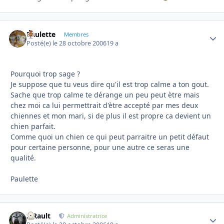
Paulette
Autho
Membres
Posté(e)
le 28 octobre 2006
19 a
Pourquoi trop sage ?
Je suppose que tu veus dire qu'il est trop calme a ton gout.
Sache que trop calme te dérange un peu peut ètre mais
chez moi ca lui permettrait d'ètre accepté par mes deux
chiennes et mon mari, si de plus il est propre ca devient un
chien parfait.
Comme quoi un chien ce qui peut parraitre un petit défaut
pour certaine personne, pour une autre ce seras une
qualité.
Paulette
S.Rault
Autho
Administratrice