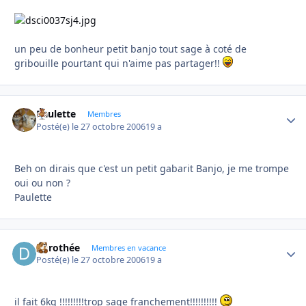
un peu de bonheur petit banjo tout sage à coté de
gribouille pourtant qui n'aime pas partager!!
Paulette
Autho
Membres
Posté(e)
le 27 octobre 2006
19 a
Beh on dirais que c'est un petit gabarit Banjo, je me trompe
oui ou non ?
Paulette
dorothée
Autho
Membres en vacance
Posté(e)
le 27 octobre 2006
19 a
il fait 6kg !!!!!!!!!trop sage franchement!!!!!!!!!!