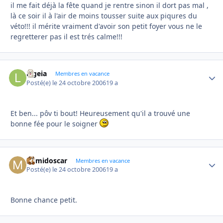
il me fait déjà la fête quand je rentre sinon il dort pas mal ,
là ce soir il à l'air de moins tousser suite aux piqures du
véto!!! il mérite vraiment d'avoir son petit foyer vous ne le
regretterer pas il est trés calme!!!
Ligeia
Autho
Membres en vacance
Posté(e)
le 24 octobre 2006
19 a
Et ben... pôv ti bout! Heureusement qu'il a trouvé une
bonne fée pour le soigner
mimidoscar
Autho
Membres en vacance
Posté(e)
le 24 octobre 2006
19 a
Bonne chance petit.