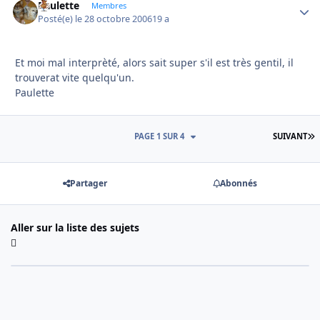
Paulette
Autho
Membres
Posté(e)
le 28 octobre 2006
19 a
Et moi mal interprèté, alors sait super s'il est très gentil, il
trouverat vite quelqu'un.
Paulette
D
PAGE 1 SUR 4
SUIVANT
Partager
Abonnés
Aller sur la liste des sujets