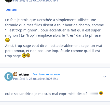
Posté(e)
le 28 octobre 2006
19 a
AUTEUR
En fait je crois que Dorothée a simplement utilisée une
formule que mes filles disent à tout bout de champ, comme
"il est trop mignon" , pour accentuer le fait qu'il est super
mignon ! Le "trop" remplace alors le "très" dans la phrase
Ainsi, trop sage veut dire il est adorablement sage, un vrai
petit amour, et non pas une inquiétude comme quoi il est
trop sage
dorothée
Autho
Membres en vacance
Posté(e)
le 28 octobre 2006
19 a
oui c sa sandrine je me suis mal exprimé!!! désolé!!!!!!!!!!!