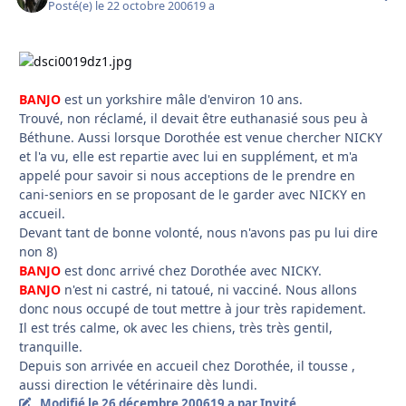
Posté(e)
le 22 octobre 2006
19 a
BANJO
est un yorkshire mâle d'environ 10 ans.
Trouvé, non réclamé, il devait être euthanasié sous peu à
Béthune. Aussi lorsque Dorothée est venue chercher NICKY
et l'a vu, elle est repartie avec lui en supplément, et m'a
appelé pour savoir si nous acceptions de le prendre en
cani-seniors en se proposant de le garder avec NICKY en
accueil.
Devant tant de bonne volonté, nous n'avons pas pu lui dire
non 8)
BANJO
est donc arrivé chez Dorothée avec NICKY.
BANJO
n'est ni castré, ni tatoué, ni vacciné. Nous allons
donc nous occupé de tout mettre à jour très rapidement.
Il est trés calme, ok avec les chiens, très très gentil,
tranquille.
Depuis son arrivée en accueil chez Dorothée, il tousse ,
aussi direction le vétérinaire dès lundi.
Modifié
le 26 décembre 2006
19 a
par Invité