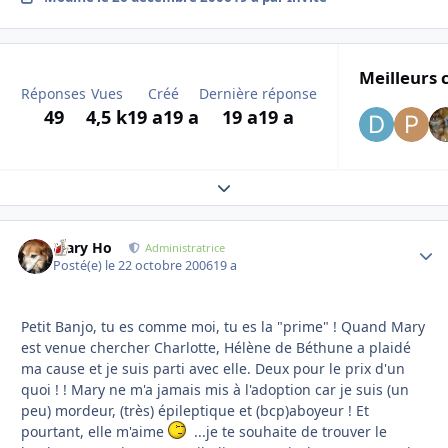
Meilleurs 
Réponses
Vues
Créé
Dernière réponse
49
4,5 k
19 a
19 a
19 a
19 a
Expand topic overview
Mary Ho
Autho
Administratrice
Posté(e)
le 22 octobre 2006
19 a
Petit Banjo, tu es comme moi, tu es la "prime" ! Quand Mary
est venue chercher Charlotte, Hélène de Béthune a plaidé
ma cause et je suis parti avec elle. Deux pour le prix d'un
quoi ! ! Mary ne m'a jamais mis à l'adoption car je suis (un
peu) mordeur, (très) épileptique et (bcp)aboyeur ! Et
pourtant, elle m'aime
...je te souhaite de trouver le