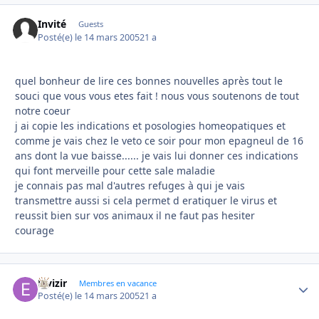
Invité
Guests
Posté(e)
le 14 mars 2005
21 a
quel bonheur de lire ces bonnes nouvelles après tout le
souci que vous vous etes fait ! nous vous soutenons de tout
notre coeur
j ai copie les indications et posologies homeopatiques et
comme je vais chez le veto ce soir pour mon epagneul de 16
ans dont la vue baisse...... je vais lui donner ces indications
qui font merveille pour cette sale maladie
je connais pas mal d'autres refuges à qui je vais
transmettre aussi si cela permet d eratiquer le virus et
reussit bien sur vos animaux il ne faut pas hesiter
courage
Elvizir
Autho
Membres en vacance
Posté(e)
le 14 mars 2005
21 a