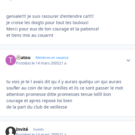
geniale!!!! Je suis rassurer d'entendre ca!!!!!
Je croise les doigts pour tout tes loulous!
Merci pour eux de ton courage et ta patience!
et tiens moi au couarnt
toutou
Autho
Membres en vacance
Posté(e)
le 14 mars 2005
21 a
tu vois je te l avais dit qu il y aurais quelqu un qui aurais
soufler au coin de leur oreilles et ils ce sont passer le mot
attention promesse ditte promesses tenue lollll bon
courage et apres repose toi bien
de la part du club de veillesse
Invité
Guests
Posté(e)
le 14 mars 2005
21 a