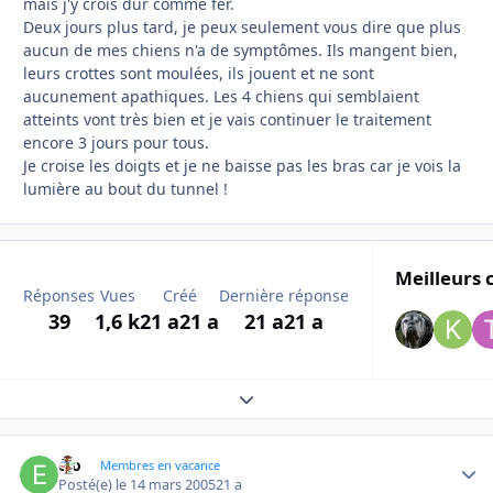
mais j'y crois dur comme fer.
Deux jours plus tard, je peux seulement vous dire que plus
aucun de mes chiens n'a de symptômes. Ils mangent bien,
leurs crottes sont moulées, ils jouent et ne sont
aucunement apathiques. Les 4 chiens qui semblaient
atteints vont très bien et je vais continuer le traitement
encore 3 jours pour tous.
Je croise les doigts et je ne baisse pas les bras car je vois la
lumière au bout du tunnel !
Meilleurs 
Réponses
Vues
Créé
Dernière réponse
39
1,6 k
21 a
21 a
21 a
21 a
Expand topic overview
elo
Autho
Membres en vacance
Posté(e)
le 14 mars 2005
21 a