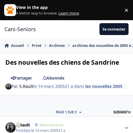
Aller au contenu
View in the app
×
Di
A better way to browse.
Learn more
.
Cani-Seniors
Se connecter
Accueil
Privé
Archives
archives des nouvelles de 2005 à
Des nouvelles des chiens de Sandrine
Partager
Abonnés
Par
S.Rault
le 14 mars 2005
21 a
dans
les nouvelles 2005
D
PAGE 1 SUR 3
SUIVANT
S.Rault
Autho
Administratrice
Posté(e)
le 14 mars 2005
21 a