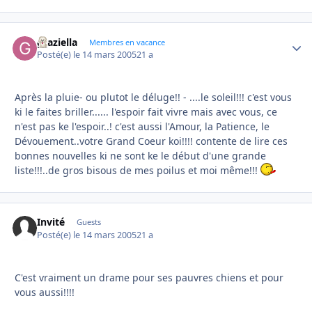
graziella
Autho
Membres en vacance
Posté(e)
le 14 mars 2005
21 a
Après la pluie- ou plutot le déluge!! - ....le soleil!!! c'est vous
ki le faites briller...... l'espoir fait vivre mais avec vous, ce
n'est pas ke l'espoir..! c'est aussi l'Amour, la Patience, le
Dévouement..votre Grand Coeur koi!!!! contente de lire ces
bonnes nouvelles ki ne sont ke le début d'une grande
liste!!!..de gros bisous de mes poilus et moi même!!!
Invité
Guests
Posté(e)
le 14 mars 2005
21 a
C'est vraiment un drame pour ses pauvres chiens et pour
vous aussi!!!!