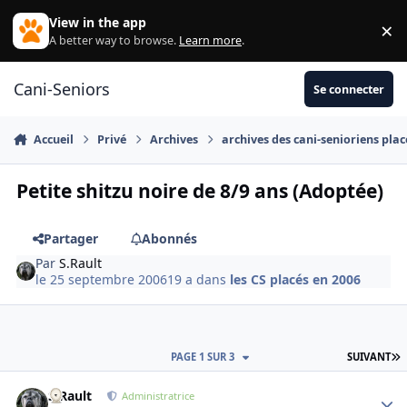
Aller au contenu
View in the app
×
Di
A better way to browse.
Learn more
.
Cani-Seniors
Se connecter
Accueil
Privé
Archives
archives des cani-senioriens plac
Petite shitzu noire de 8/9 ans (Adoptée)
Partager
Abonnés
Par
S.Rault
le 25 septembre 2006
19 a
dans
les CS placés en 2006
D
PAGE 1 SUR 3
SUIVANT
S.Rault
Autho
Administratrice