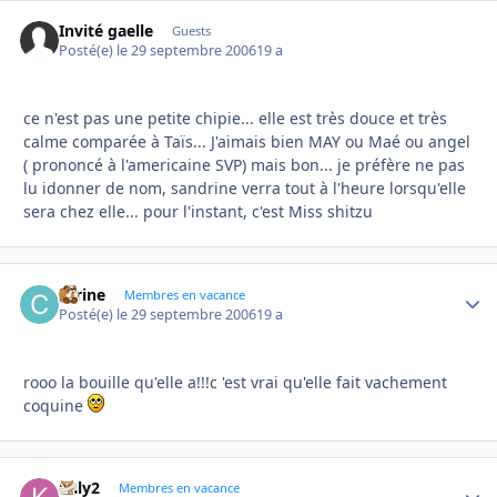
Invité gaelle
Guests
Posté(e)
le 29 septembre 2006
19 a
ce n'est pas une petite chipie... elle est très douce et très
calme comparée à Taïs... J'aimais bien MAY ou Maé ou angel
( prononcé à l'americaine SVP) mais bon... je préfère ne pas
lu idonner de nom, sandrine verra tout à l'heure lorsqu'elle
sera chez elle... pour l'instant, c'est Miss shitzu
carine
Autho
Membres en vacance
Posté(e)
le 29 septembre 2006
19 a
rooo la bouille qu'elle a!!!c 'est vrai qu'elle fait vachement
coquine
kaly2
Autho
Membres en vacance