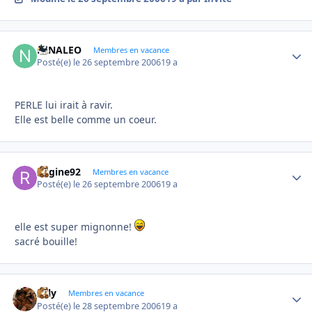
NINALEO
Autho
Membres en vacance
Posté(e)
le 26 septembre 2006
19 a
PERLE lui irait à ravir.
Elle est belle comme un coeur.
Regine92
Autho
Membres en vacance
Posté(e)
le 26 septembre 2006
19 a
elle est super mignonne!
sacré bouille!
valy
Autho
Membres en vacance
Posté(e)
le 28 septembre 2006
19 a