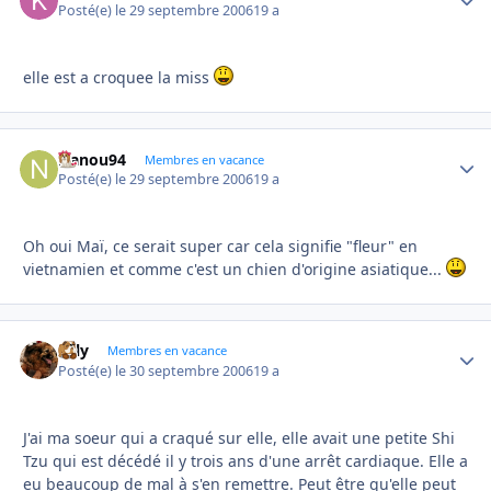
Posté(e)
le 29 septembre 2006
19 a
elle est a croquee la miss
Nanou94
Autho
Membres en vacance
Posté(e)
le 29 septembre 2006
19 a
Oh oui Maï, ce serait super car cela signifie "fleur" en
vietnamien et comme c'est un chien d'origine asiatique...
valy
Autho
Membres en vacance
Posté(e)
le 30 septembre 2006
19 a
J'ai ma soeur qui a craqué sur elle, elle avait une petite Shi
Tzu qui est décédé il y trois ans d'une arrêt cardiaque. Elle a
eu beaucoup de mal à s'en remettre. Peut être qu'elle peut