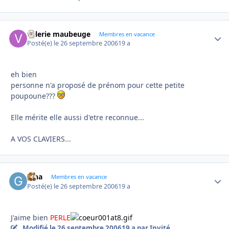
valerie maubeuge
Autho
Membres en vacance
Posté(e)
le 26 septembre 2006
19 a
eh bien
personne n'a proposé de prénom pour cette petite
poupoune???
Elle mérite elle aussi d'etre reconnue...
A VOS CLAVIERS...
gina
Autho
Membres en vacance
Posté(e)
le 26 septembre 2006
19 a
J'aime bien
PERLE
Modifié
le 26 septembre 2006
19 a
par Invité