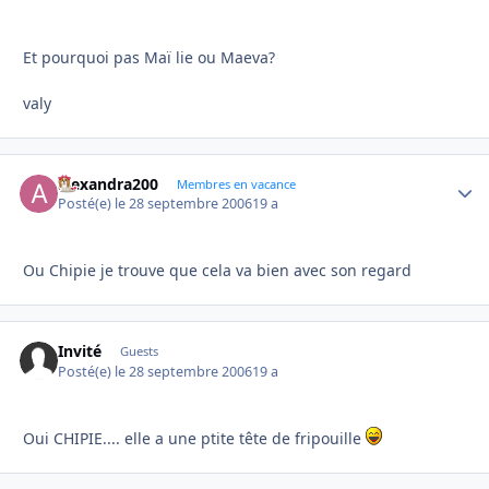
Et pourquoi pas Maï lie ou Maeva?
valy
alexandra200
Autho
Membres en vacance
Posté(e)
le 28 septembre 2006
19 a
Ou Chipie je trouve que cela va bien avec son regard
Invité
Guests
Posté(e)
le 28 septembre 2006
19 a
Oui CHIPIE.... elle a une ptite tête de fripouille