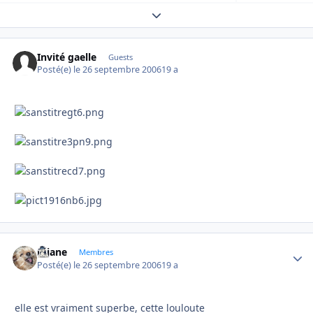
Expand topic overview
Invité gaelle
Guests
Posté(e)
le 26 septembre 2006
19 a
réjane
Autho
Membres
Posté(e)
le 26 septembre 2006
19 a
elle est vraiment superbe, cette louloute