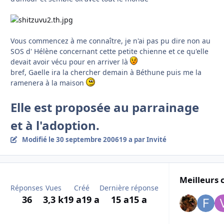
Vous commencez à me connaître, je n'ai pas pu dire non au
SOS d' Hélène concernant cette petite chienne et ce qu'elle
devait avoir vécu pour en arriver là
bref, Gaelle ira la chercher demain à Béthune puis me la
ramenera à la maison
Elle est proposée au parrainage
et à l'adoption.
Modifié
le 30 septembre 2006
19 a
par Invité
Meilleurs 
Réponses
Vues
Créé
Dernière réponse
36
3,3 k
19 a
19 a
15 a
15 a