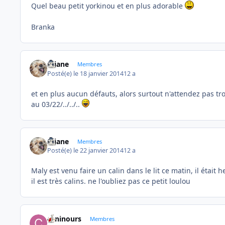
Quel beau petit yorkinou et en plus adorable
Branka
réjane
Membres
Posté(e)
le 18 janvier 2014
12 a
et en plus aucun défauts, alors surtout n'attendez pas tr
au 03/22/../../..
réjane
Membres
Posté(e)
le 22 janvier 2014
12 a
Maly est venu faire un calin dans le lit ce matin, il était 
il est très calins. ne l'oubliez pas ce petit loulou
caninours
Membres