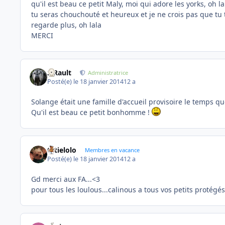
qu'il est beau ce petit Maly, moi qui adore les yorks, oh la l
tu seras chouchouté et heureux et je ne crois pas que tu ta
regarde plus, oh lala
MERCI
S.Rault
Administratrice
Posté(e)
le 18 janvier 2014
12 a
Solange était une famille d'accueil provisoire le temps q
Qu'il est beau ce petit bonhomme !
tatielolo
Membres en vacance
Posté(e)
le 18 janvier 2014
12 a
Gd merci aux FA...<3
pour tous les loulous...calinous a tous vos petits protégés.