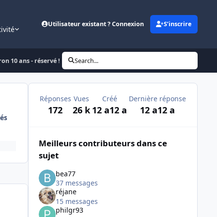
Utilisateur existant ? Connexion
S’inscrire
ivité
on 10 ans - réservé !
Search...
Réponses
Vues
Créé
Dernière réponse
172
26 k
12 a
12 a
12 a
12 a
és
Meilleurs contributeurs dans ce
sujet
bea77
37 messages
réjane
15 messages
philgr93