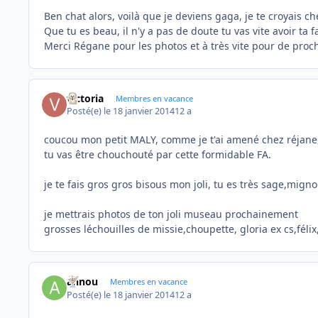
Ben chat alors, voilà que je deviens gaga, je te croyais 
Que tu es beau, il n'y a pas de doute tu vas vite avoir ta f
Merci Régane pour les photos et à très vite pour de proch
victoria
Membres en vacance
Posté(e)
le 18 janvier 2014
12 a
coucou mon petit MALY, comme je t'ai amené chez réjane,
tu vas être chouchouté par cette formidable FA.
je te fais gros gros bisous mon joli, tu es très sage,migno
je mettrais photos de ton joli museau prochainement
grosses léchouilles de missie,choupette, gloria ex cs,félix,
annou
Membres en vacance
Posté(e)
le 18 janvier 2014
12 a