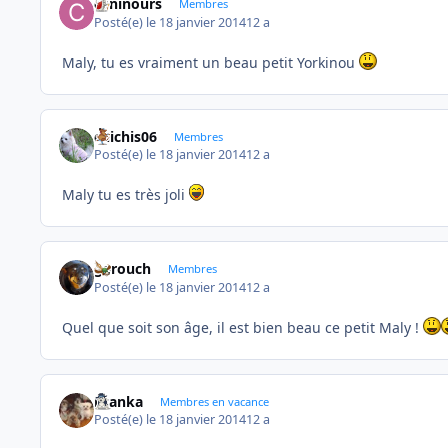
caninours
Membres
Posté(e)
le 18 janvier 2014
12 a
Maly, tu es vraiment un beau petit Yorkinou
chichis06
Membres
Posté(e)
le 18 janvier 2014
12 a
Maly tu es très joli
garouch
Membres
Posté(e)
le 18 janvier 2014
12 a
Quel que soit son âge, il est bien beau ce petit Maly !
branka
Membres en vacance
Posté(e)
le 18 janvier 2014
12 a