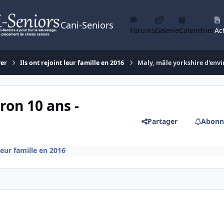
Cani-Seniors
Forums
Galerie
Calendrier
Act
yer
Ils ont rejoint leur famille en 2016
Maly, mâle yorkshire d'envir
ron 10 ans -
Partager
Abonn
 leur famille en 2016