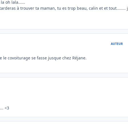
a oh lala......
rderas à trouver ta maman, tu es trop beau, calin et et tout........ 
AUTEUR
ue le covoiturage se fasse jusque chez Réjane.
.. <3