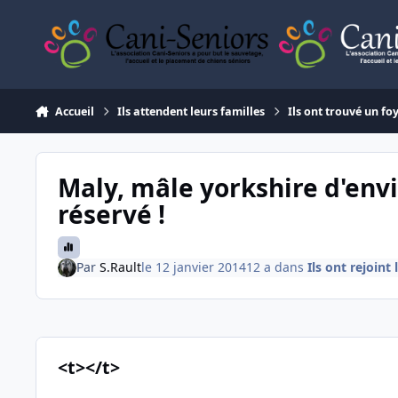
Aller au contenu
Accueil
Ils attendent leurs familles
Ils ont trouvé un fo
Maly, mâle yorkshire d'envi
réservé !
Par
S.Rault
le 12 janvier 2014
12 a
dans
Ils ont rejoint
<t></t>