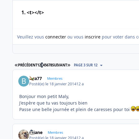
1. <t></t>
Veuillez vous
connecter
ou vous
inscrire
pour voter dans c
PREMIÈRE PAGE
DERNIÈRE PAGE
PRÉCÉDENT
1
2
3
4
5
6
7
8
SUIVANT
PAGE 3 SUR 12
bea77
Membres
Posté(e)
le 18 janvier 2014
12 a
Bonjour mon petit Maly,
J'espère que tu vas toujours bien
Passe une belle journée et plein de caresses pour toi
réjane
Membres
Posté(e)
le 18 janvier 2014
12 a