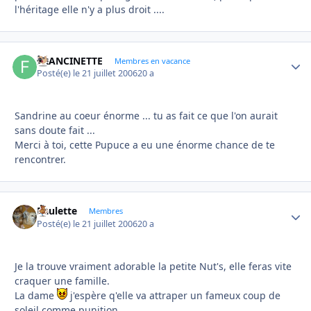
l'héritage elle n'y a plus droit ....
FRANCINETTE
Autho
Membres en vacance
Posté(e)
le 21 juillet 2006
20 a
Sandrine au coeur énorme ... tu as fait ce que l'on aurait
sans doute fait ...
Merci à toi, cette Pupuce a eu une énorme chance de te
rencontrer.
Paulette
Autho
Membres
Posté(e)
le 21 juillet 2006
20 a
Je la trouve vraiment adorable la petite Nut's, elle feras vite
craquer une famille.
La dame
j'espère q'elle va attraper un fameux coup de
soleil comme punition.