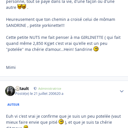
personne, tout se paye dans la vie, d'une façon ou d'une
autre
.
Heureusement que ton chemin a croisé celui de mômam
SANDRINE , petite yorkinette!!!
Cette petite NUTS me fait penser à ma GIRLINETTE ( qui fait
quand même 2,850 Kg)et c'est vrai qu'elle est un peu
"potelée" ma chérie d'amour...Hein! Sandrine
Mimi
S.Rault
Autho
Administratrice
Posté(e)
le 21 juillet 2006
20 a
AUTEUR
Euh vi c'est vrai je confirme que je suis un peu potelée (vaut
mieux faire envie que pitié
), et que je suis ta chérie