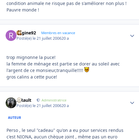
condition animale ne risque pas de s'améliorer non plus !
Pauvre monde !
Regine92
Autho
Membres en vacance
Posté(e)
le 21 juillet 2006
20 a
trop mignonne la puce!
la femme de ménage est partie se dorer au soleil avec
l'argent de ce monsieur,tranquille!!!!!
gros calins a cette puce!
S.Rault
Autho
Administratrice
Posté(e)
le 21 juillet 2006
20 a
AUTEUR
Perso , le seul "cadeau" qu'on a eu pour services rendus
c'est NIONA, aucun chèque joint , même pas un euro