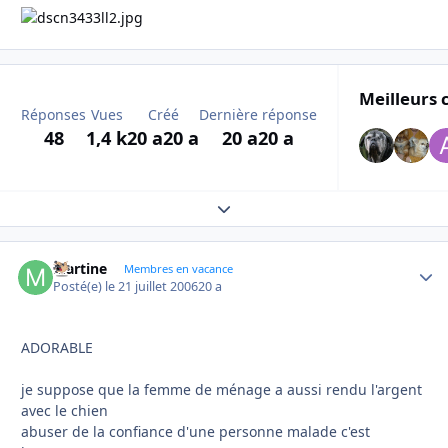
Meilleurs 
Réponses
Vues
Créé
Dernière réponse
48
1,4 k
20 a
20 a
20 a
20 a
Expand topic overview
Martine
Autho
Membres en vacance
Posté(e)
le 21 juillet 2006
20 a
ADORABLE
je suppose que la femme de ménage a aussi rendu l'argent
avec le chien
abuser de la confiance d'une personne malade c'est