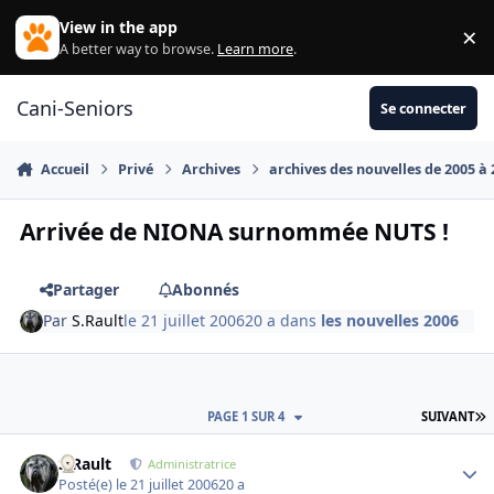
Aller au contenu
View in the app
×
Di
A better way to browse.
Learn more
.
Cani-Seniors
Se connecter
Accueil
Privé
Archives
archives des nouvelles de 2005 à
Arrivée de NIONA surnommée NUTS !
Partager
Abonnés
Par
S.Rault
le 21 juillet 2006
20 a
dans
les nouvelles 2006
D
PAGE 1 SUR 4
SUIVANT
S.Rault
Autho
Administratrice
Posté(e)
le 21 juillet 2006
20 a