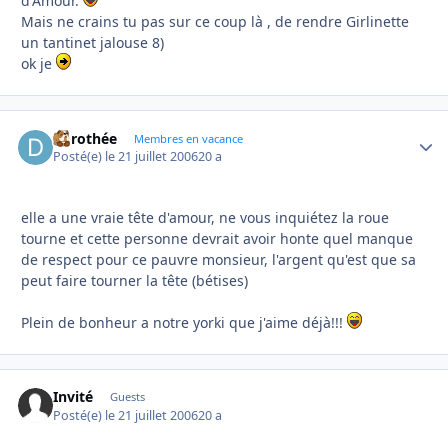
d'Amour.
Mais ne crains tu pas sur ce coup là , de rendre Girlinette
un tantinet jalouse 8)
ok je
dorothée
Autho
Membres en vacance
Posté(e)
le 21 juillet 2006
20 a
elle a une vraie tête d'amour, ne vous inquiétez la roue
tourne et cette personne devrait avoir honte quel manque
de respect pour ce pauvre monsieur, l'argent qu'est que sa
peut faire tourner la tête (bétises)
Plein de bonheur a notre yorki que j'aime déjà!!!
Invité
Guests
Posté(e)
le 21 juillet 2006
20 a