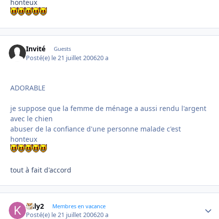
honteux
Invité
Guests
Posté(e)
le 21 juillet 2006
20 a
ADORABLE
je suppose que la femme de ménage a aussi rendu l'argent
avec le chien
abuser de la confiance d'une personne malade c'est
honteux
tout à fait d'accord
kaly2
Autho
Membres en vacance
Posté(e)
le 21 juillet 2006
20 a