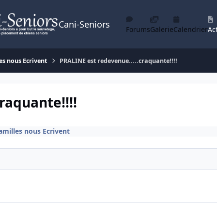
Cani-Seniors
Forums
Galerie
Calendrier
Act
es nous Ecrivent
PRALINE est redevenue.....craquante!!!!
raquante!!!!
amilles nous Ecrivent