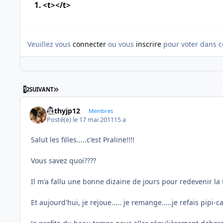
1. <t></t>
Veuillez vous
connecter
ou vous
inscrire
pour voter dans c
DERNIÈRE PAGE
1
2
SUIVANT
cathyjp12
Membres
Posté(e)
le 17 mai 2011
15 a
Salut les filles.....c'est Praline!!!!
Vous savez quoi????
Il m'a fallu une bonne dizaine de jours pour redevenir la
Et aujourd'hui, je rejoue..... je remange.....je refais pipi-ca