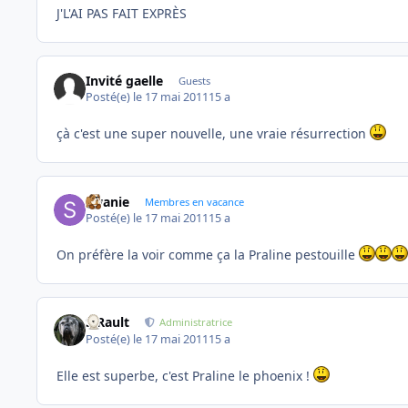
J'L'AI PAS FAIT EXPRÈS
Invité gaelle
Guests
Posté(e)
le 17 mai 2011
15 a
çà c'est une super nouvelle, une vraie résurrection
swanie
Membres en vacance
Posté(e)
le 17 mai 2011
15 a
On préfère la voir comme ça la Praline pestouille
S.Rault
Administratrice
Posté(e)
le 17 mai 2011
15 a
Elle est superbe, c'est Praline le phoenix !