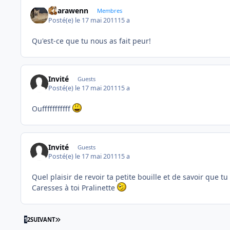
unarawenn
Membres
Posté(e)
le 17 mai 2011
15 a
Qu'est-ce que tu nous as fait peur!
Invité
Guests
Posté(e)
le 17 mai 2011
15 a
Oufffffffffff
Invité
Guests
Posté(e)
le 17 mai 2011
15 a
Quel plaisir de revoir ta petite bouille et de savoir que t
Caresses à toi Pralinette
DERNIÈRE PAGE
1
2
SUIVANT