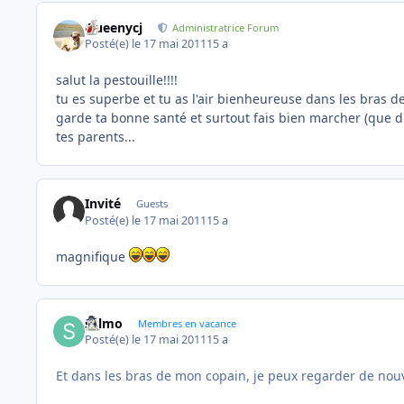
Queenycj
Administratrice Forum
Posté(e)
le 17 mai 2011
15 a
salut la pestouille!!!!
tu es superbe et tu as l'air bienheureuse dans les bras d
garde ta bonne santé et surtout fais bien marcher (que d
tes parents...
Invité
Guests
Posté(e)
le 17 mai 2011
15 a
magnifique
sylmo
Membres en vacance
Posté(e)
le 17 mai 2011
15 a
Et dans les bras de mon copain, je peux regarder de nou