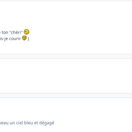
e ton "chéri"
is-je courir
)
veau un ciel bleu et dégagé