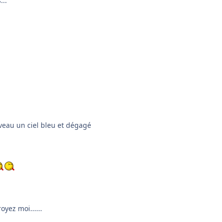
...
veau un ciel bleu et dégagé
yez moi......