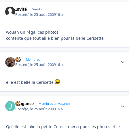
Invité
Guests
Posté(e)
le 25 août 2009
16 a
wouah un régal ces photos
contente que tout aille bien pour la belle Cerisette
élé
Autho
Membres
Posté(e)
le 25 août 2009
16 a
elle est belle la Cerisette
Bragance
Autho
Membres en vacance
Posté(e)
le 25 août 2009
16 a
Qu'elle est jolie la petite Cerise, merci pour les photos et le