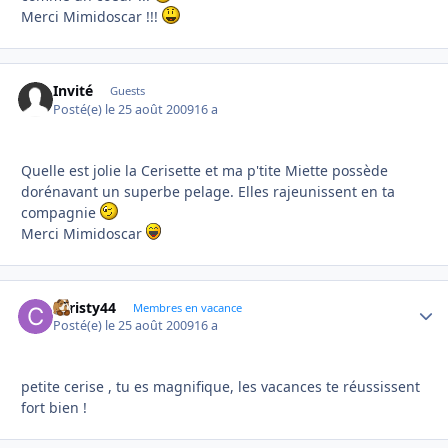
Merci Mimidoscar !!!
Invité
Guests
Posté(e)
le 25 août 2009
16 a
Quelle est jolie la Cerisette et ma p'tite Miette possède
dorénavant un superbe pelage. Elles rajeunissent en ta
compagnie
Merci Mimidoscar
christy44
Autho
Membres en vacance
Posté(e)
le 25 août 2009
16 a
petite cerise , tu es magnifique, les vacances te réussissent
fort bien !