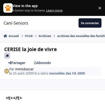
Aller au contenu
View in the app
×
Di
A better way to browse.
Learn more
.
Cani-Seniors
Se connecter
Accueil
Privé
Archives
archives des nouvelles des famill
CERISE la joie de vivre
Partager
Abonnés
Par
mimidoscar
le 25 août 2009
16 a
dans
nouvelles des FA 2009
<t></t>