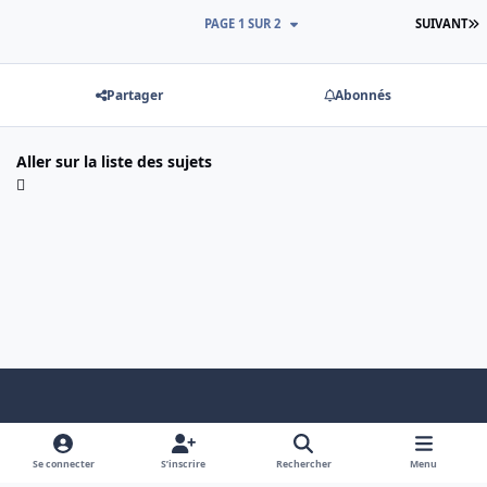
D
PAGE 1 SUR 2
SUIVANT
Partager
Abonnés
Aller sur la liste des sujets
Light Mode
Dark Mode
System Preference
f
x
a
Se connecter
S’inscrire
Rechercher
Menu
Nous contacter
Cookies
c