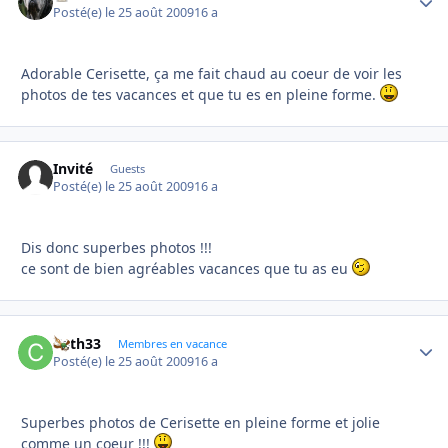
Posté(e)
le 25 août 2009
16 a
Adorable Cerisette, ça me fait chaud au coeur de voir les
photos de tes vacances et que tu es en pleine forme.
Invité
Guests
Posté(e)
le 25 août 2009
16 a
Dis donc superbes photos !!!
ce sont de bien agréables vacances que tu as eu
Cath33
Autho
Membres en vacance
Posté(e)
le 25 août 2009
16 a
Superbes photos de Cerisette en pleine forme et jolie
comme un coeur !!!