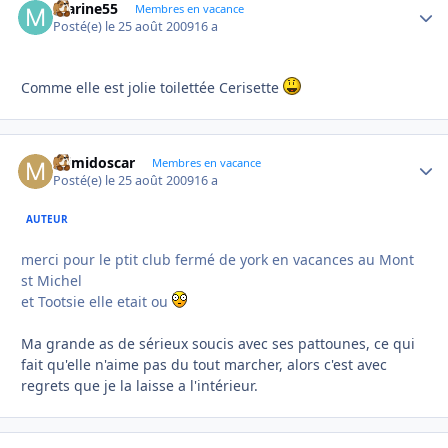
marine55
Autho
Membres en vacance
Posté(e)
le 25 août 2009
16 a
Comme elle est jolie toilettée Cerisette
mimidoscar
Autho
Membres en vacance
Posté(e)
le 25 août 2009
16 a
AUTEUR
merci pour le ptit club fermé de york en vacances au Mont
st Michel
et Tootsie elle etait ou
Ma grande as de sérieux soucis avec ses pattounes, ce qui
fait qu'elle n'aime pas du tout marcher, alors c'est avec
regrets que je la laisse a l'intérieur.