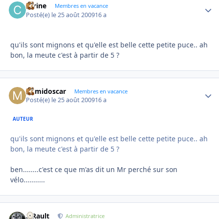
carine
Autho
Membres en vacance
Posté(e)
le 25 août 2009
16 a
qu'ils sont mignons et qu'elle est belle cette petite puce.. ah
bon, la meute c'est à partir de 5 ?
mimidoscar
Autho
Membres en vacance
Posté(e)
le 25 août 2009
16 a
AUTEUR
qu'ils sont mignons et qu'elle est belle cette petite puce.. ah
bon, la meute c'est à partir de 5 ?
ben........c'est ce que m'as dit un Mr perché sur son
vélo...........
S.Rault
Autho
Administratrice