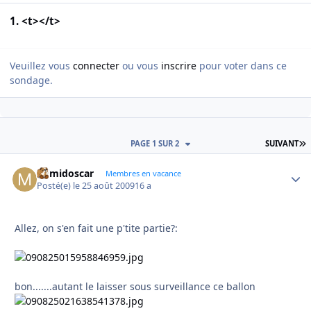
1. <t></t>
Veuillez vous
connecter
ou vous
inscrire
pour voter dans ce
sondage.
D
PAGE 1 SUR 2
SUIVANT
mimidoscar
Autho
Membres en vacance
Posté(e)
le 25 août 2009
16 a
Allez, on s'en fait une p'tite partie?:
bon.......autant le laisser sous surveillance ce ballon