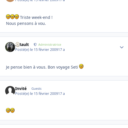
Triste week-end !
Nous pensons à vou.
S.Rault
Autho
Administratrice
Posté(e)
le 15 février 2009
17 a
Je pense bien à vous. Bon voyage Seti
Invité
Guests
Posté(e)
le 15 février 2009
17 a