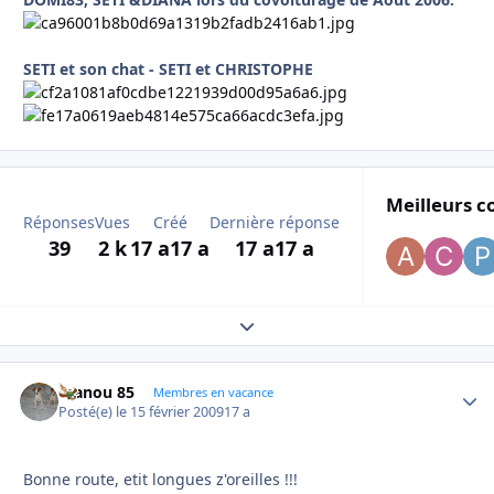
SETI et son chat - SETI et CHRISTOPHE
Meilleurs c
Réponses
Vues
Créé
Dernière réponse
39
2 k
17 a
17 a
17 a
17 a
Expand topic overview
manou 85
Autho
Membres en vacance
Posté(e)
le 15 février 2009
17 a
Bonne route, etit longues z'oreilles !!!