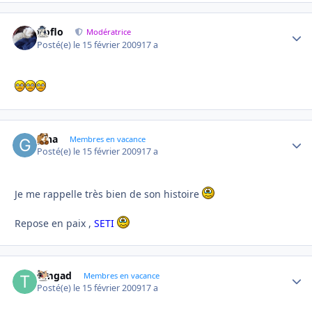
floflo
Autho
Modératrice
Posté(e)
le 15 février 2009
17 a
gina
Autho
Membres en vacance
Posté(e)
le 15 février 2009
17 a
Je me rappelle très bien de son histoire
Repose en paix ,
SETI
timgad
Autho
Membres en vacance
Posté(e)
le 15 février 2009
17 a