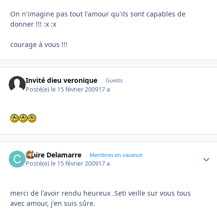
On n'imagine pas tout l'amour qu'ils sont capables de
donner !!! :x :x
courage à vous !!!
Invité dieu veronique
Guests
Posté(e)
le 15 février 2009
17 a
Claire Delamarre
Autho
Membres en vacance
Posté(e)
le 15 février 2009
17 a
merci de l'avoir rendu heureux .Seti veille sur vous tous
avec amour, j'en suis sûre.