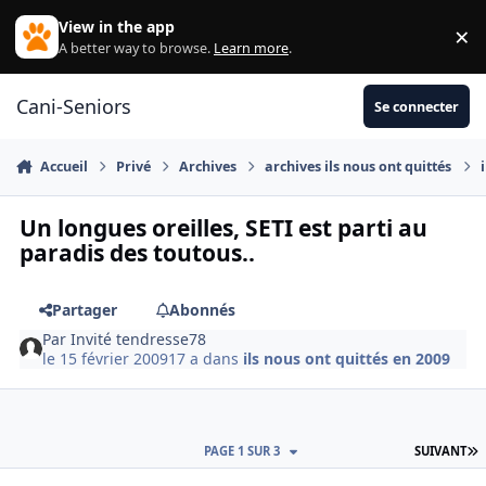
Aller au contenu
View in the app
×
Di
A better way to browse.
Learn more
.
Cani-Seniors
Se connecter
Accueil
Privé
Archives
archives ils nous ont quittés
Un longues oreilles, SETI est parti au
paradis des toutous..
Partager
Abonnés
Par
Invité tendresse78
le 15 février 2009
17 a
dans
ils nous ont quittés en 2009
D
PAGE 1 SUR 3
SUIVANT