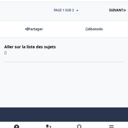
D
PAGE 1 SUR 3
SUIVANT
Partager
Abonnés
Aller sur la liste des sujets
Light Mode
Dark Mode
System Preference
f
x