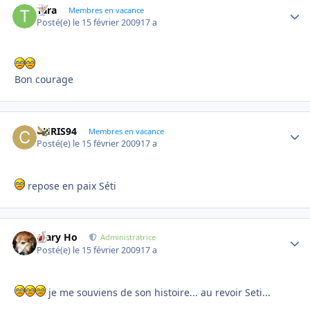
Tara
Autho
Membres en vacance
Posté(e)
le 15 février 2009
17 a
Bon courage
CHRIS94
Autho
Membres en vacance
Posté(e)
le 15 février 2009
17 a
repose en paix Séti
Mary Ho
Autho
Administratrice
Posté(e)
le 15 février 2009
17 a
je me souviens de son histoire... au revoir Seti...