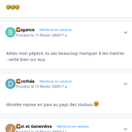
Bragance
Autho
Membres en vacance
Posté(e)
le 15 février 2009
17 a
Adieu mon pépère, tu vas beaucoup manquer à tes maitres
: veille bien sur eux.
dorothée
Autho
Membres en vacance
Posté(e)
le 15 février 2009
17 a
désolée repose en paix au pays des toutous
Jean et Geneviève
Autho
Membres en vacance
Posté(e)
le 15 février 2009
17 a