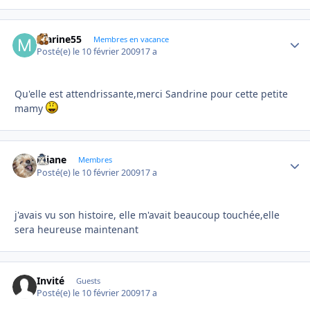
marine55
Autho
Membres en vacance
Posté(e)
le 10 février 2009
17 a
Qu'elle est attendrissante,merci Sandrine pour cette petite
mamy
réjane
Autho
Membres
Posté(e)
le 10 février 2009
17 a
j'avais vu son histoire, elle m'avait beaucoup touchée,elle
sera heureuse maintenant
Invité
Guests
Posté(e)
le 10 février 2009
17 a