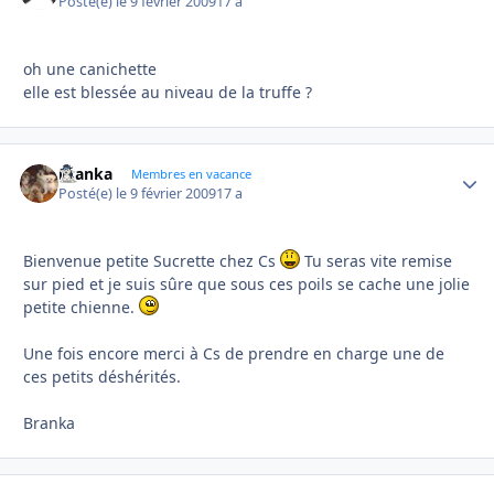
Posté(e)
le 9 février 2009
17 a
oh une canichette
elle est blessée au niveau de la truffe ?
branka
Autho
Membres en vacance
Posté(e)
le 9 février 2009
17 a
Bienvenue petite Sucrette chez Cs
Tu seras vite remise
sur pied et je suis sûre que sous ces poils se cache une jolie
petite chienne.
Une fois encore merci à Cs de prendre en charge une de
ces petits déshérités.
Branka