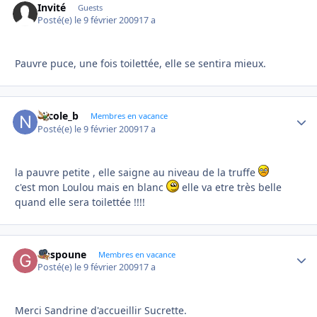
Invité
Guests
Posté(e)
le 9 février 2009
17 a
Pauvre puce, une fois toilettée, elle se sentira mieux.
Nicole_b
Autho
Membres en vacance
Posté(e)
le 9 février 2009
17 a
la pauvre petite , elle saigne au niveau de la truffe
c'est mon Loulou mais en blanc
elle va etre très belle
quand elle sera toilettée !!!!
Gaspoune
Autho
Membres en vacance
Posté(e)
le 9 février 2009
17 a
Merci Sandrine d'accueillir Sucrette.