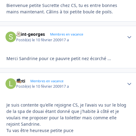
Bienvenue petite Sucrette chez CS, tu es entre bonnes
mains maintenant. Câlins à toi petite boule de poils.
saint-georges
Autho
Membres en vacance
Posté(e)
le 10 février 2009
17 a
Merci Sandrine pour ce pauvre petit nez écorché ...
laeti
Autho
Membres en vacance
Posté(e)
le 10 février 2009
17 a
Je suis contente qu'elle rejoigne CS, je l'avais vu sur le blog
de la spa de douai étant donné que j'habite à côté et je
voulais me proposer pour la toiletter mais comme elle
rejoint Sandrine.
Tu vas être heureuse petite puce