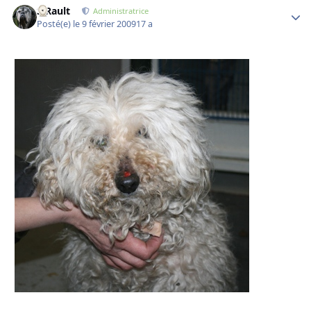
S.Rault
Autho
Administratrice
Posté(e)
le 9 février 2009
17 a