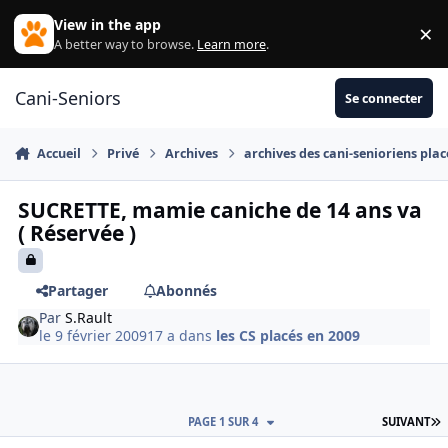
Aller au contenu
View in the app
×
Di
A better way to browse.
Learn more
.
Cani-Seniors
Se connecter
Accueil
Privé
Archives
archives des cani-senioriens plac
SUCRETTE, mamie caniche de 14 ans va
( Réservée )
Partager
Abonnés
Par
S.Rault
le 9 février 2009
17 a
dans
les CS placés en 2009
D
PAGE 1 SUR 4
SUIVANT