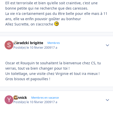
Ell est terrorisée et bien qu'elle soit craintive, c'est une
bonne petite qui ne recherche que des caresses.
La vie n'a certainement pas du être belle pour elle mais à 11
ans, elle va enfin pouvoir goûter au bonheur
Allez Sucrette, on s'accroche
sieradzki brigitte
Autho
Membres
Posté(e)
le 10 février 2009
17 a
Oscar et Rouquin te souhaitent la bienvenue chez CS, tu
verras, tout va bien changer pour toi !
Un toilettage, une visite chez Virginie et tout ira mieux !
Gros bisous et papouilles !
yannick
Autho
Membres en vacance
Posté(e)
le 10 février 2009
17 a