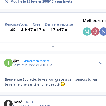
Modifié
le 15 février 2009
17 a
par Invité
Meilleurs c
Réponses
Vues
Créé
Dernière réponse
46
4 k
17 a
17 a
17 a
17 a
Expand topic overview
Tara
Autho
Membres en vacance
Posté(e)
le 9 février 2009
17 a
Bienvenue Sucrette, tu vas voir grace à cani seniors tu vas
te refaire une santé et une beauté
Invité
Guests