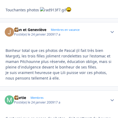
Touchantes photos
Jean et Geneviève
Autho
Membres en vacance
Posté(e)
le 24 janvier 2009
17 a
Bonheur total que ces photos de Pascal (il fait très bien
Margot), les trois filles joliment rondelettes sur l'estomac et
maman Pitchounne plus réservée, éducation oblige, mais si
pleine d'indulgence devant le bonheur de ses filles.
Je suis vraiment heureuse que Lili puisse voir ces photos,
nous pensons tellement à elle.
martie
Autho
Membres
Posté(e)
le 24 janvier 2009
17 a