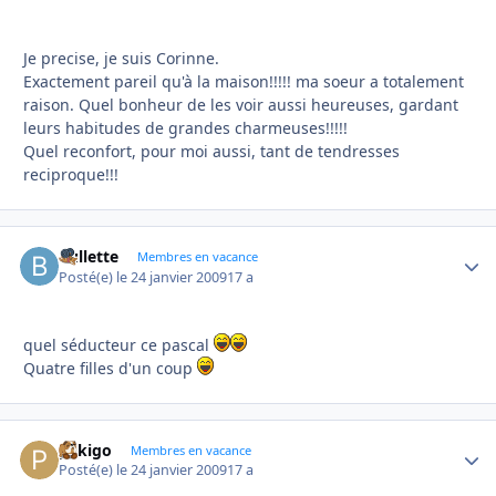
Je precise, je suis Corinne.
Exactement pareil qu'à la maison!!!!! ma soeur a totalement
raison. Quel bonheur de les voir aussi heureuses, gardant
leurs habitudes de grandes charmeuses!!!!!
Quel reconfort, pour moi aussi, tant de tendresses
reciproque!!!
bullette
Autho
Membres en vacance
Posté(e)
le 24 janvier 2009
17 a
quel séducteur ce pascal
Quatre filles d'un coup
pekigo
Autho
Membres en vacance
Posté(e)
le 24 janvier 2009
17 a