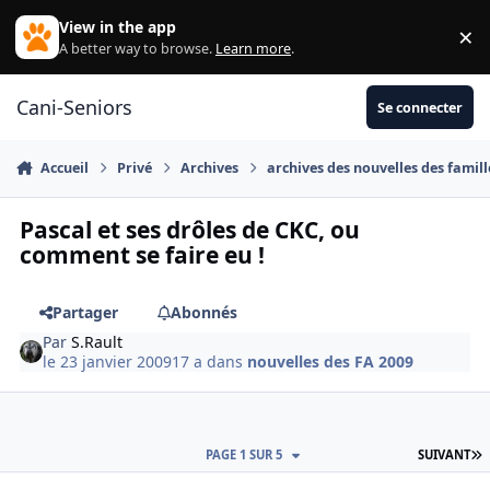
Aller au contenu
View in the app
×
Di
A better way to browse.
Learn more
.
Cani-Seniors
Se connecter
Accueil
Privé
Archives
archives des nouvelles des famill
Pascal et ses drôles de CKC, ou
comment se faire eu !
Partager
Abonnés
Par
S.Rault
le 23 janvier 2009
17 a
dans
nouvelles des FA 2009
D
PAGE 1 SUR 5
SUIVANT