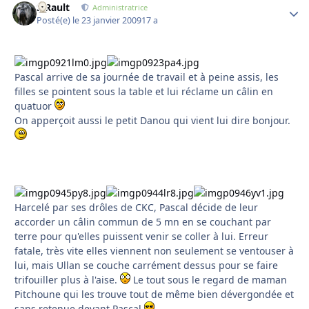
S.Rault
Autho
Administratrice
Posté(e)
le 23 janvier 2009
17 a
Pascal arrive de sa journée de travail et à peine assis, les
filles se pointent sous la table et lui réclame un câlin en
quatuor
On apperçoit aussi le petit Danou qui vient lui dire bonjour.
Harcelé par ses drôles de CKC, Pascal décide de leur
accorder un câlin commun de 5 mn en se couchant par
terre pour qu'elles puissent venir se coller à lui. Erreur
fatale, très vite elles viennent non seulement se ventouser à
lui, mais Ullan se couche carrément dessus pour se faire
trifouiller plus à l'aise.
Le tout sous le regard de maman
Pitchoune qui les trouve tout de même bien dévergondée et
sans retenue devant Pascal