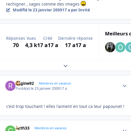
rechigner , sages comme des images
Modifié
le 23 janvier 2009
17 a
par Invité
Meilleurs 
Réponses
Vues
Créé
Dernière réponse
70
4,3 k
17 a
17 a
17 a
17 a
Expand topic overview
Regine92
Autho
Membres en vacance
Posté(e)
le 23 janvier 2009
17 a
c'est trop touchant ! elles l'aiment en tout ca leur papounet !
Cath33
Autho
Membres en vacance