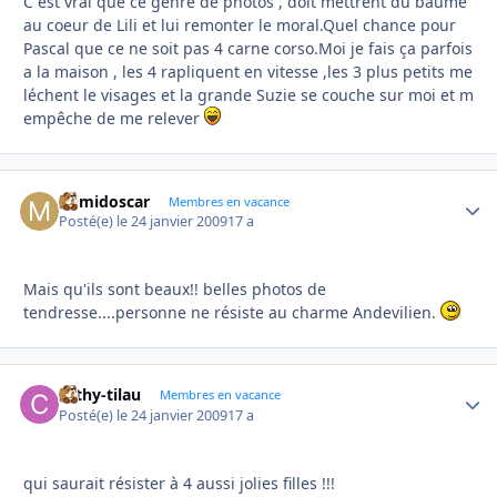
C est vrai que ce genre de photos , doit mettrent du baume
au coeur de Lili et lui remonter le moral.Quel chance pour
Pascal que ce ne soit pas 4 carne corso.Moi je fais ça parfois
a la maison , les 4 rapliquent en vitesse ,les 3 plus petits me
léchent le visages et la grande Suzie se couche sur moi et m
empêche de me relever
mimidoscar
Autho
Membres en vacance
Posté(e)
le 24 janvier 2009
17 a
Mais qu'ils sont beaux!! belles photos de
tendresse....personne ne résiste au charme Andevilien.
cathy-tilau
Autho
Membres en vacance
Posté(e)
le 24 janvier 2009
17 a
qui saurait résister à 4 aussi jolies filles !!!