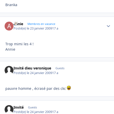
Branka
annie
Autho
Membres en vacance
Posté(e)
le 23 janvier 2009
17 a
Trop mimi les 4 !
Annie
Invité dieu veronique
Guests
Posté(e)
le 24 janvier 2009
17 a
pauvre homme , écrasé par des ckc
Invité
Guests
Posté(e)
le 24 janvier 2009
17 a