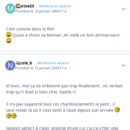
marine55
Autho
Membres en vacance
Posté(e)
le 13 janvier 2009
17 a
C'est comme dans le film
Quiao a choisi sa Maman ,en voilà un bon anniversaire
Nicole_b
Autho
Membres en vacance
Posté(e)
le 13 janvier 2009
17 a
et bien, moi ça ne m'étonne pas trop finalement , on sentait
trop qu'il était si bien chez Gaelle !!!
il n'a pas supporté tous ces chamboulements le petit , il
veut rester là où il s'est senti à l'aise depuis son arrivée
GRAND MERCI A CANI_SENIOR POUR LUI CA CA ETRE UNE