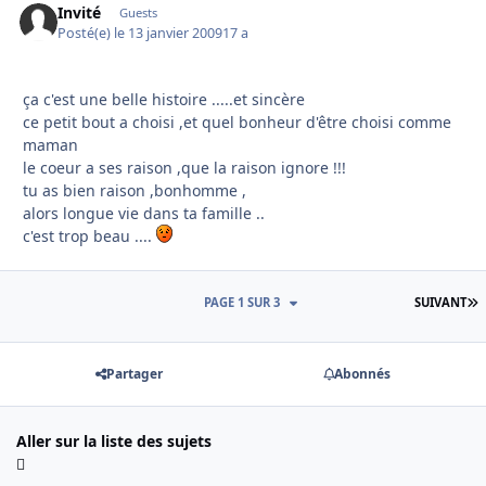
Invité
Guests
Posté(e)
le 13 janvier 2009
17 a
ça c'est une belle histoire .....et sincère
ce petit bout a choisi ,et quel bonheur d'être choisi comme
maman
le coeur a ses raison ,que la raison ignore !!!
tu as bien raison ,bonhomme ,
alors longue vie dans ta famille ..
c'est trop beau ....
D
PAGE 1 SUR 3
SUIVANT
Partager
Abonnés
Aller sur la liste des sujets