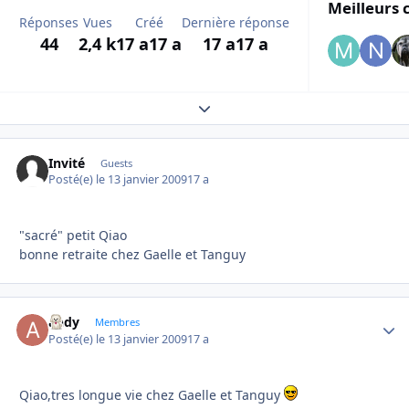
Meilleurs 
Réponses
Vues
Créé
Dernière réponse
44
2,4 k
17 a
17 a
17 a
17 a
Expand topic overview
Invité
Guests
Posté(e)
le 13 janvier 2009
17 a
"sacré" petit Qiao
bonne retraite chez Gaelle et Tanguy
andy
Autho
Membres
Posté(e)
le 13 janvier 2009
17 a
Qiao,tres longue vie chez Gaelle et Tanguy