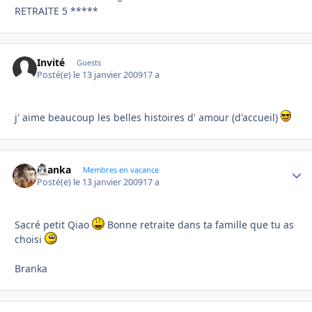
RETRAITE 5 *****
Invité
Guests
Posté(e)
le 13 janvier 2009
17 a
j' aime beaucoup les belles histoires d' amour (d'accueil)
branka
Autho
Membres en vacance
Posté(e)
le 13 janvier 2009
17 a
Sacré petit Qiao
Bonne retraite dans ta famille que tu as
choisi
Branka