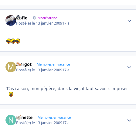
floflo
Autho
Modératrice
Posté(e)
le 13 janvier 2009
17 a
Margot
Autho
Membres en vacance
Posté(e)
le 13 janvier 2009
17 a
T'as raison, mon pèpère, dans la vie, il faut savoir s'imposer
!
nenette
Autho
Membres en vacance
Posté(e)
le 13 janvier 2009
17 a