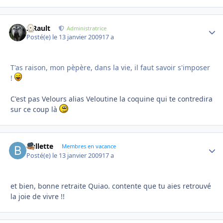
S.Rault
Autho
Administratrice
Posté(e)
le 13 janvier 2009
17 a
T'as raison, mon pèpère, dans la vie, il faut savoir s'imposer
!
C'est pas Velours alias Veloutine la coquine qui te contredira
sur ce coup là
bullette
Autho
Membres en vacance
Posté(e)
le 13 janvier 2009
17 a
et bien, bonne retraite Quiao. contente que tu aies retrouvé
la joie de vivre !!