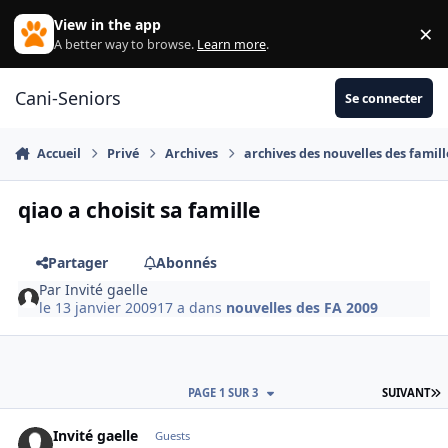
Aller au contenu
View in the app
×
Di
A better way to browse.
Learn more
.
Cani-Seniors
Se connecter
Accueil
Privé
Archives
archives des nouvelles des famill
qiao a choisit sa famille
Partager
Abonnés
Par
Invité gaelle
le 13 janvier 2009
17 a
dans
nouvelles des FA 2009
D
PAGE 1 SUR 3
SUIVANT
Invité gaelle
Guests