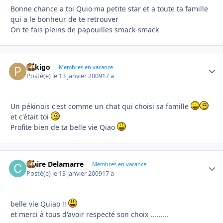
Bonne chance a toi Quio ma petite star et a toute ta famille
qui a le bonheur de te retrouver
On te fais pleins de papouilles smack-smack
pekigo
Autho
Membres en vacance
Posté(e)
le 13 janvier 2009
17 a
Un pékinois c'est comme un chat qui choisi sa famille
et c'était toi
Profite bien de ta belle vie Qiao
Claire Delamarre
Autho
Membres en vacance
Posté(e)
le 13 janvier 2009
17 a
belle vie Quiao !!
et merci à tous d'avoir respecté son choix .........