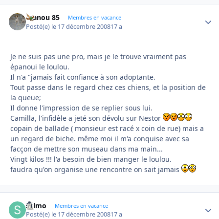
manou 85
Autho
Membres en vacance
Posté(e)
le 17 décembre 2008
17 a
Je ne suis pas une pro, mais je le trouve vraiment pas
épanoui le loulou.
Il n'a "jamais fait confiance à son adoptante.
Tout passe dans le regard chez ces chiens, et la position de
la queue;
Il donne l'impression de se replier sous lui.
Camilla, l'infidèle a jeté son dévolu sur Nestor
copain de ballade ( monsieur est racé x coin de rue) mais a
un regard de biche. même moi il m'a conquise avec sa
facçon de mettre son museau dans ma main...
Vingt kilos !!! l'a besoin de bien manger le loulou.
faudra qu'on organise une rencontre on sait jamais
sylmo
Autho
Membres en vacance
Posté(e)
le 17 décembre 2008
17 a