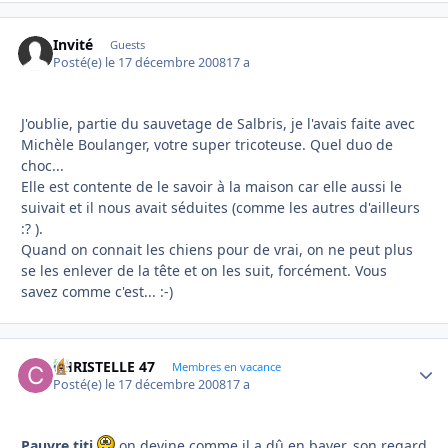
Invité
Guests
Posté(e)
le 17 décembre 2008
17 a
J'oublie, partie du sauvetage de Salbris, je l'avais faite avec
Michèle Boulanger, votre super tricoteuse. Quel duo de
choc...
Elle est contente de le savoir à la maison car elle aussi le
suivait et il nous avait séduites (comme les autres d'ailleurs
:? ).
Quand on connait les chiens pour de vrai, on ne peut plus
se les enlever de la tête et on les suit, forcément. Vous
savez comme c'est... :-)
CHRISTELLE 47
Autho
Membres en vacance
Posté(e)
le 17 décembre 2008
17 a
Pauvre titi
on devine comme il a dû en baver, son regard