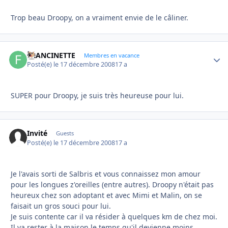
Trop beau Droopy, on a vraiment envie de le câliner.
FRANCINETTE
Autho
Membres en vacance
Posté(e)
le 17 décembre 2008
17 a
SUPER pour Droopy, je suis très heureuse pour lui.
Invité
Guests
Posté(e)
le 17 décembre 2008
17 a
Je l'avais sorti de Salbris et vous connaissez mon amour
pour les longues z'oreilles (entre autres). Droopy n'était pas
heureux chez son adoptant et avec Mimi et Malin, on se
faisait un gros souci pour lui.
Je suis contente car il va résider à quelques km de chez moi.
Il va rester à la maison le temps qu'il devienne moins