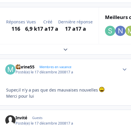
Meilleurs 
Réponses
Vues
Créé
Dernière réponse
116
6,9 k
17 a
17 a
17 a
17 a
Expand topic overview
marine55
Autho
Membres en vacance
Posté(e)
le 17 décembre 2008
17 a
Super,il n'y a pas que des mauvaises nouvelles
Merci pour lui
Invité
Guests
Posté(e)
le 17 décembre 2008
17 a