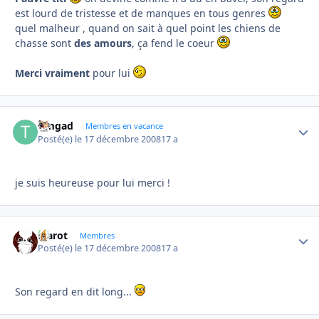
est lourd de tristesse et de manques en tous genres
quel malheur , quand on sait à quel point les chiens de
chasse sont
des amours
, ça fend le coeur
Merci vraiment
pour lui
timgad
Autho
Membres en vacance
Posté(e)
le 17 décembre 2008
17 a
je suis heureuse pour lui merci !
Marot
Autho
Membres
Posté(e)
le 17 décembre 2008
17 a
Son regard en dit long...