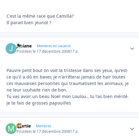
C'est la même race que Camilla?
Il parait bien jeunot ?
josiane
Autho
Membres en vacance
Posté(e)
le 17 décembre 2008
17 a
Pauvre petit bout on voit la tristesse dans ses yeux, qu'est-
ce qu'il a dû en baver, je n'arrêterai jamais de haïr toutes
ces mauvaises personnes qui traumatisent les animaux, je
ne leur souhaite rien de bon.
Tu vas avoir un beau Noël mon Loulou., tu l'as bien mérité.
Je te fais de grosses papouilles
martie
Autho
Membres
Posté(e)
le 17 décembre 2008
17 a