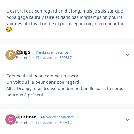
C est vrai que son regard en dit long, mais je suis sur que
popa gaga saura y faire et dans pas longtemps on pourra
voir des photos d un beau poilus epanouie, merci pour lui
pekigo
Autho
Membres en vacance
Posté(e)
le 17 décembre 2008
17 a
Comme il est beau comme un coeur.
On voit qu'il a peur dans son regard.
Allez Droopy tu as trouvé une bonne famille sûre, tu seras
heureux à présent.
christinec
Autho
Membres en vacance
Posté(e)
le 17 décembre 2008
17 a