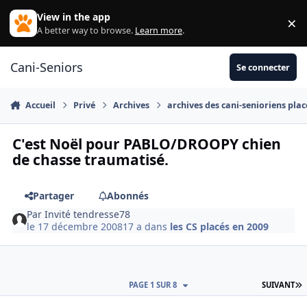
Aller au contenu
View in the app
×
Di
A better way to browse.
Learn more
.
Cani-Seniors
Se connecter
Accueil
Privé
Archives
archives des cani-senioriens plac
C'est Noël pour PABLO/DROOPY chien
de chasse traumatisé.
Partager
Abonnés
Par
Invité tendresse78
le 17 décembre 2008
17 a
dans
les CS placés en 2009
D
PAGE 1 SUR 8
SUIVANT