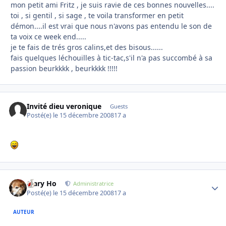
mon petit ami Fritz , je suis ravie de ces bonnes nouvelles....
toi , si gentil , si sage , te voila transformer en petit
démon....il est vrai que nous n'avons pas entendu le son de
ta voix ce week end.....
je te fais de trés gros calins,et des bisous......
fais quelques léchouilles à tic-tac,s'il n'a pas succombé à sa
passion beurkkkk , beurkkkk !!!!!
Invité dieu veronique
Guests
Posté(e)
le 15 décembre 2008
17 a
Mary Ho
Autho
Administratrice
Posté(e)
le 15 décembre 2008
17 a
AUTEUR