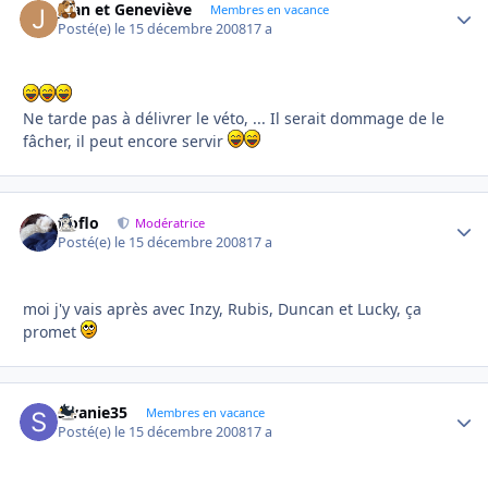
Jean et Geneviève
Autho
Membres en vacance
Posté(e)
le 15 décembre 2008
17 a
Ne tarde pas à délivrer le véto, ... Il serait dommage de le
fâcher, il peut encore servir
floflo
Autho
Modératrice
Posté(e)
le 15 décembre 2008
17 a
moi j'y vais après avec Inzy, Rubis, Duncan et Lucky, ça
promet
swanie35
Autho
Membres en vacance
Posté(e)
le 15 décembre 2008
17 a