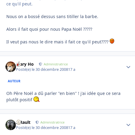
ce qu'il peut.
Nous on a bossé dessus sans titiller la barbe.
Alors il fait quoi pour nous Papa Noël ?????
Il veut pas nous le dire mais il fait ce qu'il peut????
Mary Ho
Autho
Administratrice
Posté(e)
le 30 décembre 2008
17 a
AUTEUR
Oh Père Noël a dû parler "en bien" ! j'ai idée que ce sera
plutôt positif
S.Rault
Autho
Administratrice
Posté(e)
le 30 décembre 2008
17 a