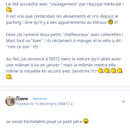
j'ai été accueillie avec "soulagement" par l'équipe médicale !
Il est vrai que j'entendais les aboiements et cris depuis le
parking ! dire qu'il y a des appartements au-dessus
!!!
Donc j'ai ramené deux petits "malheureux" avec collerettes !
Mais tout va "bien" ! ils réclament à manger et le véto a dit :
"rien ce soir" !!!!!
Au fait, j'ai annoncé à FRITZ dans la voiture qu'il allait avoir
une môman à lui en janvier ! mais la môman mettra elle-
même la nouvelle en accord avec Sandrine !!!!!
réjane
Autho
Membres
Posté(e)
le 15 décembre 2008
17 a
se serait formidable poue ce petit père