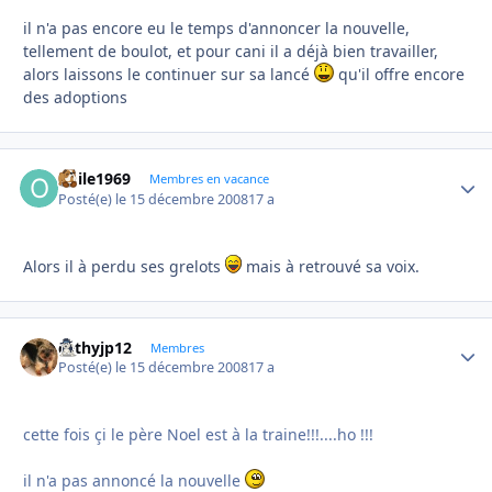
il n'a pas encore eu le temps d'annoncer la nouvelle,
tellement de boulot, et pour cani il a déjà bien travailler,
alors laissons le continuer sur sa lancé
qu'il offre encore
des adoptions
odile1969
Autho
Membres en vacance
Posté(e)
le 15 décembre 2008
17 a
Alors il à perdu ses grelots
mais à retrouvé sa voix.
cathyjp12
Autho
Membres
Posté(e)
le 15 décembre 2008
17 a
cette fois çi le père Noel est à la traine!!!....ho !!!
il n'a pas annoncé la nouvelle