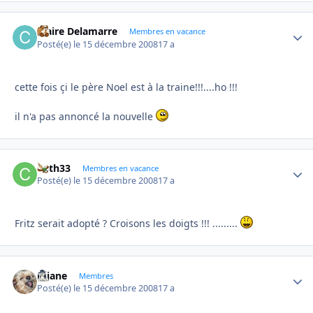
Claire Delamarre
Autho
Membres en vacance
Posté(e)
le 15 décembre 2008
17 a
cette fois çi le père Noel est à la traine!!!....ho !!!
il n'a pas annoncé la nouvelle
Cath33
Autho
Membres en vacance
Posté(e)
le 15 décembre 2008
17 a
Fritz serait adopté ? Croisons les doigts !!! .........
réjane
Autho
Membres
Posté(e)
le 15 décembre 2008
17 a