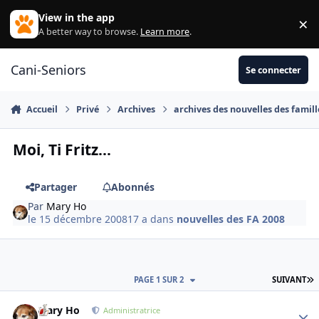
Aller au contenu
View in the app
×
Di
A better way to browse.
Learn more
.
Cani-Seniors
Se connecter
Accueil
Privé
Archives
archives des nouvelles des famill
Moi, Ti Fritz...
Partager
Abonnés
Par
Mary Ho
le 15 décembre 2008
17 a
dans
nouvelles des FA 2008
D
PAGE 1 SUR 2
SUIVANT
Mary Ho
Autho
Administratrice