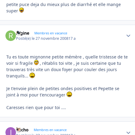
petite puce deja du mieux plus de diarrhé et elle mange
super
regine
Autho
Membres en vacance
Posté(e)
le 27 novembre 2008
17 a
Tu es toute mignonne petite mémère , quelle tristesse de te
voir si fragile
, rétablis toi vite , je suis certaine que tu
trouveras très vite un doux foyer pour couler des jours
tranquils...
Je t'envoie plein de petites ondes positives et Pepette se
joint à moi pour t'encourager
Caresses rien que pour toi ....
ifecho
Autho
Membres en vacance