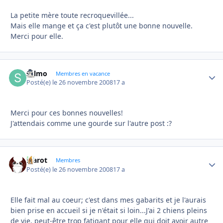
La petite mère toute recroquevillée...
Mais elle mange et ça c'est plutôt une bonne nouvelle.
Merci pour elle.
sylmo
Autho
Membres en vacance
Posté(e)
le 26 novembre 2008
17 a
Merci pour ces bonnes nouvelles!
J'attendais comme une gourde sur l'autre post :?
Marot
Autho
Membres
Posté(e)
le 26 novembre 2008
17 a
Elle fait mal au coeur; c'est dans mes gabarits et je l'aurais
bien prise en accueil si je n'était si loin...J'ai 2 chiens pleins
de vie, peut-être trop fatigant pour elle qui doit avoir autre