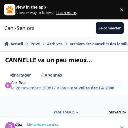
Aller au contenu
View in the app
×
Di
A better way to browse.
Learn more
.
Cani-Seniors
Se connecter
Accueil
Privé
Archives
archives des nouvelles des famill
CANNELLE va un peu mieux...
Partager
Abonnés
Par
Bea
le 26 novembre 2008
17 a
dans
nouvelles des FA 2008
D
PAGE 1 SUR 2
SUIVANT
Bea
Autho
Membres en vacance