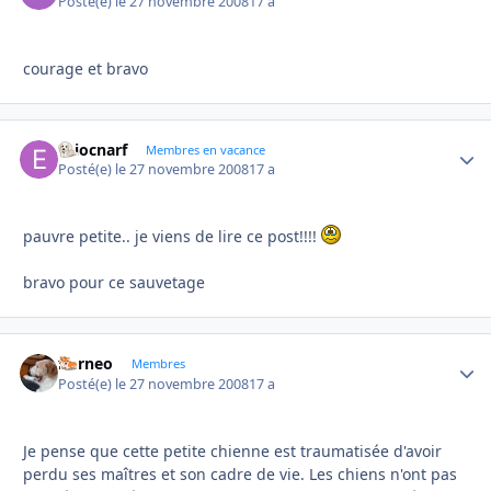
Posté(e)
le 27 novembre 2008
17 a
courage et bravo
esiocnarf
Autho
Membres en vacance
Posté(e)
le 27 novembre 2008
17 a
pauvre petite.. je viens de lire ce post!!!!
bravo pour ce sauvetage
borneo
Autho
Membres
Posté(e)
le 27 novembre 2008
17 a
Je pense que cette petite chienne est traumatisée d'avoir
perdu ses maîtres et son cadre de vie. Les chiens n'ont pas