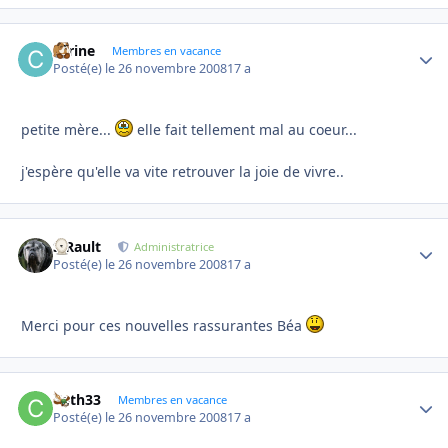
carine
Autho
Membres en vacance
Posté(e)
le 26 novembre 2008
17 a
petite mère...
elle fait tellement mal au coeur...
j'espère qu'elle va vite retrouver la joie de vivre..
S.Rault
Autho
Administratrice
Posté(e)
le 26 novembre 2008
17 a
Merci pour ces nouvelles rassurantes Béa
Cath33
Autho
Membres en vacance
Posté(e)
le 26 novembre 2008
17 a