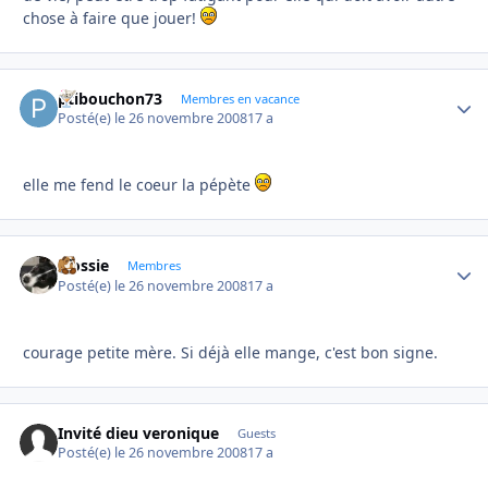
chose à faire que jouer!
ptibouchon73
Autho
Membres en vacance
Posté(e)
le 26 novembre 2008
17 a
elle me fend le coeur la pépète
Flossie
Autho
Membres
Posté(e)
le 26 novembre 2008
17 a
courage petite mère. Si déjà elle mange, c'est bon signe.
Invité dieu veronique
Guests
Posté(e)
le 26 novembre 2008
17 a