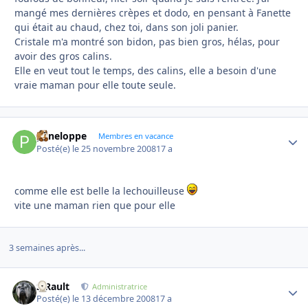
mangé mes dernières crèpes et dodo, en pensant à Fanette
qui était au chaud, chez toi, dans son joli panier.
Cristale m'a montré son bidon, pas bien gros, hélas, pour
avoir des gros calins.
Elle en veut tout le temps, des calins, elle a besoin d'une
vraie maman pour elle toute seule.
peneloppe
Autho
Membres en vacance
Posté(e)
le 25 novembre 2008
17 a
comme elle est belle la lechouilleuse
vite une maman rien que pour elle
3 semaines après...
S.Rault
Autho
Administratrice
Posté(e)
le 13 décembre 2008
17 a