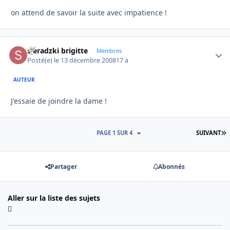
on attend de savoir la suite avec impatience !
sieradzki brigitte
Autho
Membres
Posté(e)
le 13 décembre 2008
17 a
AUTEUR
J'essaie de joindre la dame !
D
PAGE 1 SUR 4
SUIVANT
Partager
Abonnés
Aller sur la liste des sujets