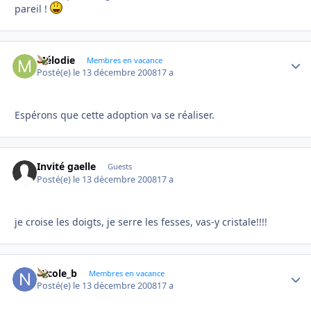
pareil !
Mélodie
Autho
Membres en vacance
Posté(e)
le 13 décembre 2008
17 a
Espérons que cette adoption va se réaliser.
Invité gaelle
Guests
Posté(e)
le 13 décembre 2008
17 a
je croise les doigts, je serre les fesses, vas-y cristale!!!!
Nicole_b
Autho
Membres en vacance
Posté(e)
le 13 décembre 2008
17 a