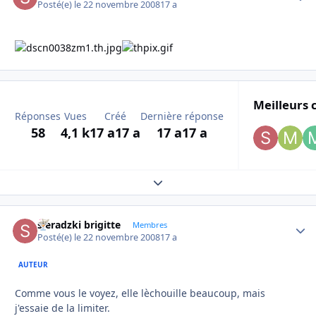
Posté(e)
le 22 novembre 2008
17 a
Meilleurs 
Réponses
Vues
Créé
Dernière réponse
58
4,1 k
17 a
17 a
17 a
17 a
Expand topic overview
sieradzki brigitte
Autho
Membres
Posté(e)
le 22 novembre 2008
17 a
AUTEUR
Comme vous le voyez, elle lèchouille beaucoup, mais
j'essaie de la limiter.