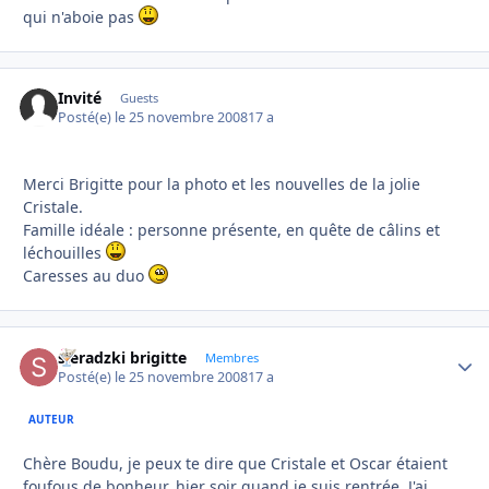
qui n'aboie pas
Invité
Guests
Posté(e)
le 25 novembre 2008
17 a
Merci Brigitte pour la photo et les nouvelles de la jolie
Cristale.
Famille idéale : personne présente, en quête de câlins et
léchouilles
Caresses au duo
sieradzki brigitte
Autho
Membres
Posté(e)
le 25 novembre 2008
17 a
AUTEUR
Chère Boudu, je peux te dire que Cristale et Oscar étaient
foufous de bonheur, hier soir quand je suis rentrée. J'ai