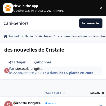
Aller au contenu
View in the app
×
Di
A better way to browse.
Learn more
.
Cani-Seniors
Se connecter
Accueil
Privé
Archives
archives des cani-senioriens plac
des nouvelles de Cristale
Partager
Abonnés
Par
sieradzki brigitte
le 22 novembre 2008
17 a
dans
les CS placés en 2009
D
PAGE 1 SUR 4
SUIVANT
sieradzki brigitte
Autho
Membres