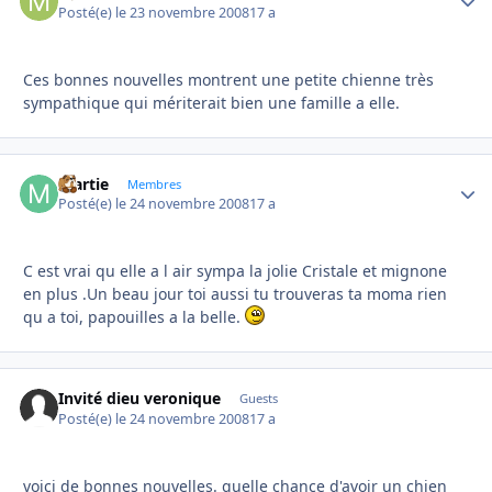
Posté(e)
le 23 novembre 2008
17 a
Ces bonnes nouvelles montrent une petite chienne très
sympathique qui mériterait bien une famille a elle.
martie
Autho
Membres
Posté(e)
le 24 novembre 2008
17 a
C est vrai qu elle a l air sympa la jolie Cristale et mignone
en plus .Un beau jour toi aussi tu trouveras ta moma rien
qu a toi, papouilles a la belle.
Invité dieu veronique
Guests
Posté(e)
le 24 novembre 2008
17 a
voici de bonnes nouvelles. quelle chance d'avoir un chien