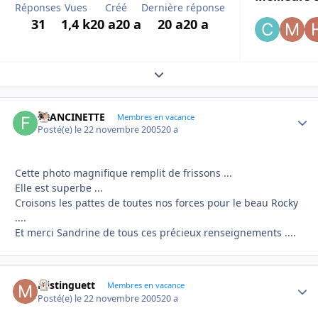
Réponses
Vues
Créé
Dernière réponse
31
1,4 k
20 a
20 a
20 a
20 a
Expand topic overview
FRANCINETTE
Autho
Membres en vacance
Posté(e)
le 22 novembre 2005
20 a
Cette photo magnifique remplit de frissons ...
Elle est superbe ...
Croisons les pattes de toutes nos forces pour le beau Rocky
....
Et merci Sandrine de tous ces précieux renseignements ....
Mistinguett
Autho
Membres en vacance
Posté(e)
le 22 novembre 2005
20 a