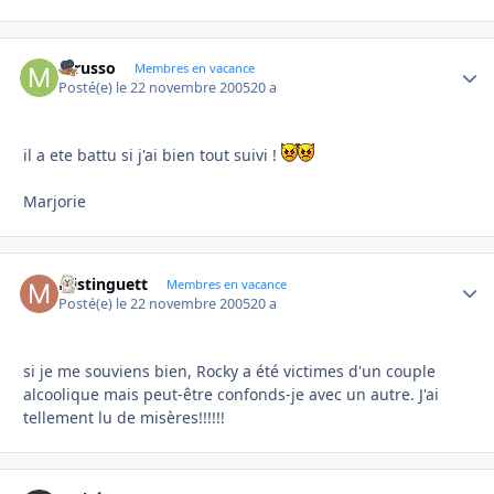
mrusso
Autho
Membres en vacance
Posté(e)
le 22 novembre 2005
20 a
il a ete battu si j'ai bien tout suivi !
Marjorie
Mistinguett
Autho
Membres en vacance
Posté(e)
le 22 novembre 2005
20 a
si je me souviens bien, Rocky a été victimes d'un couple
alcoolique mais peut-être confonds-je avec un autre. J'ai
tellement lu de misères!!!!!!