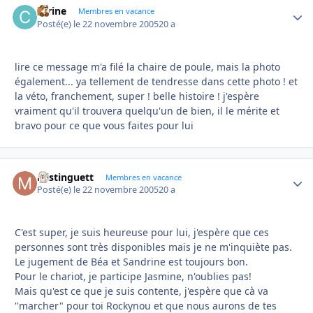
carine
Autho
Membres en vacance
Posté(e)
le 22 novembre 2005
20 a
lire ce message m'a filé la chaire de poule, mais la photo
également... ya tellement de tendresse dans cette photo ! et
la véto, franchement, super ! belle histoire ! j'espère
vraiment qu'il trouvera quelqu'un de bien, il le mérite et
bravo pour ce que vous faites pour lui
Mistinguett
Autho
Membres en vacance
Posté(e)
le 22 novembre 2005
20 a
C'est super, je suis heureuse pour lui, j'espère que ces
personnes sont très disponibles mais je ne m'inquiète pas.
Le jugement de Béa et Sandrine est toujours bon.
Pour le chariot, je participe Jasmine, n'oublies pas!
Mais qu'est ce que je suis contente, j'espère que cà va
"marcher" pour toi Rockynou et que nous aurons de tes