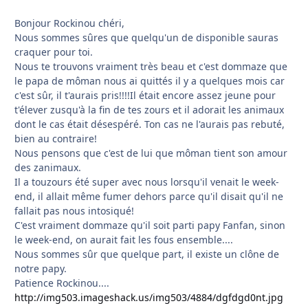
Bonjour Rockinou chéri,
Nous sommes sûres que quelqu'un de disponible sauras
craquer pour toi.
Nous te trouvons vraiment très beau et c'est dommaze que
le papa de môman nous ai quittés il y a quelques mois car
c'est sûr, il t'aurais pris!!!!Il était encore assez jeune pour
t'élever zusqu'à la fin de tes zours et il adorait les animaux
dont le cas était désespéré. Ton cas ne l'aurais pas rebuté,
bien au contraire!
Nous pensons que c'est de lui que môman tient son amour
des zanimaux.
Il a touzours été super avec nous lorsqu'il venait le week-
end, il allait même fumer dehors parce qu'il disait qu'il ne
fallait pas nous intosiqué!
C'est vraiment dommaze qu'il soit parti papy Fanfan, sinon
le week-end, on aurait fait les fous ensemble....
Nous sommes sûr que quelque part, il existe un clône de
notre papy.
Patience Rockinou....
http://img503.imageshack.us/img503/4884/dgfdgd0nt.jpg