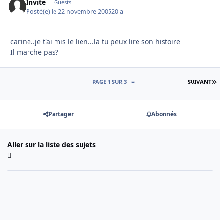
Invité
Guests
Posté(e)
le 22 novembre 2005
20 a
carine..je t'ai mis le lien...la tu peux lire son histoire
Il marche pas?
D
PAGE 1 SUR 3
SUIVANT
Partager
Abonnés
Aller sur la liste des sujets