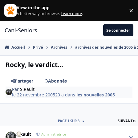
Aller au contenu
View in the app
×
Di
A better way to browse.
Learn more
.
Cani-Seniors
Se connecter
Accueil
Privé
Archives
archives des nouvelles de 2005 à
Rocky, le verdict...
Partager
Abonnés
Par
S.Rault
le 22 novembre 2005
20 a
dans
les nouvelles 2005
D
PAGE 1 SUR 3
SUIVANT
S.Rault
Autho
Administratrice