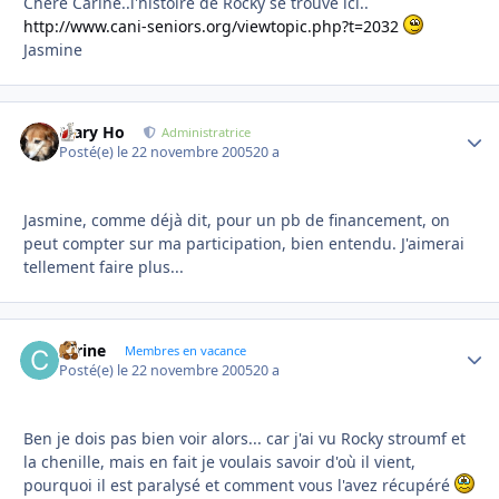
Chère Carine..l'histoire de Rocky se trouve ici..
http://www.cani-seniors.org/viewtopic.php?t=2032
Jasmine
Mary Ho
Autho
Administratrice
Posté(e)
le 22 novembre 2005
20 a
Jasmine, comme déjà dit, pour un pb de financement, on
peut compter sur ma participation, bien entendu. J'aimerai
tellement faire plus...
carine
Autho
Membres en vacance
Posté(e)
le 22 novembre 2005
20 a
Ben je dois pas bien voir alors... car j'ai vu Rocky stroumf et
la chenille, mais en fait je voulais savoir d'où il vient,
pourquoi il est paralysé et comment vous l'avez récupéré