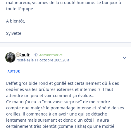
malheureux, victimes de la cruauté humaine. Le bonjour à
toute l'équipe.
A bientôt,
Sylvette
S.Rault
Autho
Administratrice
Posté(e)
le 11 octobre 2005
20 a
AUTEUR
L'effet gros bide rond et gonflé est certainement dû à des
oedèmes via les brûlures externes et internes :? Il faut
attendre un peu et voir comment ça évolue....
Ce matin j'ai eu la "mauvaise surprise" de me rendre
compte que malgré le pommadage intense et répété de ses
oreilles, il commence à en avoir une qui se détache
lentement mais surement et donc d'un côté il n'aura
certainement très bientôt (comme Tisha) qu'une moitié