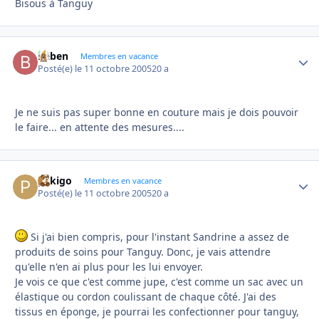
Bisous à Tanguy
baben
Autho
Membres en vacance
Posté(e)
le 11 octobre 2005
20 a
Je ne suis pas super bonne en couture mais je dois pouvoir
le faire... en attente des mesures....
pekigo
Autho
Membres en vacance
Posté(e)
le 11 octobre 2005
20 a
Si j'ai bien compris, pour l'instant Sandrine a assez de
produits de soins pour Tanguy. Donc, je vais attendre
qu'elle n'en ai plus pour les lui envoyer.
Je vois ce que c'est comme jupe, c'est comme un sac avec un
élastique ou cordon coulissant de chaque côté. J'ai des
tissus en éponge, je pourrai les confectionner pour tanguy,