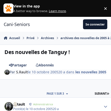
Aller au contenu
View in the app
×
Di
A better way to browse.
Learn more
.
Cani-Seniors
Se connecter
Accueil
Privé
Archives
archives des nouvelles de 2005 à
Des nouvelles de Tanguy !
Partager
Abonnés
Par
S.Rault
le 10 octobre 2005
20 a
dans
les nouvelles 2005
D
PAGE 1 SUR 3
SUIVANT
S.Rault
Autho
Administratrice
Posté(e)
le 10 octobre 2005
20 a