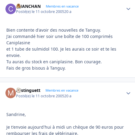
CHANCHAN
Autho
Membres en vacance
Posté(e)
le 11 octobre 2005
20 a
Bien contente d'avoir des nouvelles de Tanguy.
J'ai commandé hier soir une boîte de 100 comprimés
Caniplasine
et 1 tube de sulmidol 100. Je les aurais ce soir et te les
envoie.
Tu auras du stock en caniplasine. Bon courage.
Fais de gros bisous à Tanguy.
Mistinguett
Autho
Membres en vacance
Posté(e)
le 11 octobre 2005
20 a
Sandrine,
Je t'envoie aujourd'hui à midi un chèque de 90 euros pour
rembourser les frais de vétérinaire.