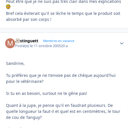
Peut être que je ne suis pas très clair dans mes explications
Bref cela éviterait qu'il se lèche le temps que le produit soit
absorbé par son corps !
Mistinguett
Autho
Membres en vacance
Posté(e)
le 11 octobre 2005
20 a
Sandrine,
Tu préfères que je ne t'envoie pas de chèque aujourd'hui
pour le vétérinaire?
Si tu en as besoin, surtout ne te gêne pas!
Quant à la jupe, je pense qu'il en faudrait plusieurs. De
quelle longueur la faut-il et quel est en centimètres, le tour
de cou de Tanguy?