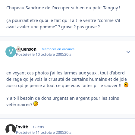
Chapeau Sandrine de t'occuper si bien du petit Tanguy !
ça pourrait être quoi le fait qu'il ait le ventre "comme s'il
avait avaler une pomme" ? grave ? pas grave ?
vquenson
Autho
Membres en vacance
Posté(e)
le 10 octobre 2005
20 a
en voyant ces photos j'ai les larmes aux yeux.. tout d'abord
de rage qd je vois la cruauté de certains humains et de joie
aussi qd je pense a tout ce que vous faites pr le sauver !!!
Y a t-il besoin de dons urgents en argent pour les soins
vétérinaires?
Invité
Guests
Posté(e)
le 11 octobre 2005
20 a