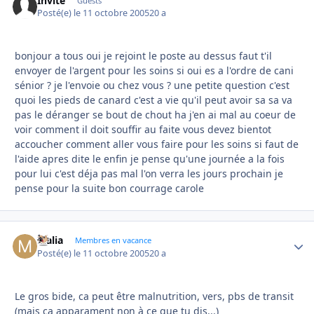
Invité
Guests
Posté(e)
le 11 octobre 2005
20 a
bonjour a tous oui je rejoint le poste au dessus faut t'il
envoyer de l'argent pour les soins si oui es a l'ordre de cani
sénior ? je l'envoie ou chez vous ? une petite question c'est
quoi les pieds de canard c'est a vie qu'il peut avoir sa sa va
pas le déranger se bout de chout ha j'en ai mal au coeur de
voir comment il doit souffir au faite vous devez bientot
accoucher comment aller vous faire pour les soins si faut de
l'aide apres dite le enfin je pense qu'une journée a la fois
pour lui c'est déja pas mal l'on verra les jours prochain je
pense pour la suite bon courrage carole
Malia
Autho
Membres en vacance
Posté(e)
le 11 octobre 2005
20 a
Le gros bide, ca peut être malnutrition, vers, pbs de transit
(mais ça apparament non à ce que tu dis...)