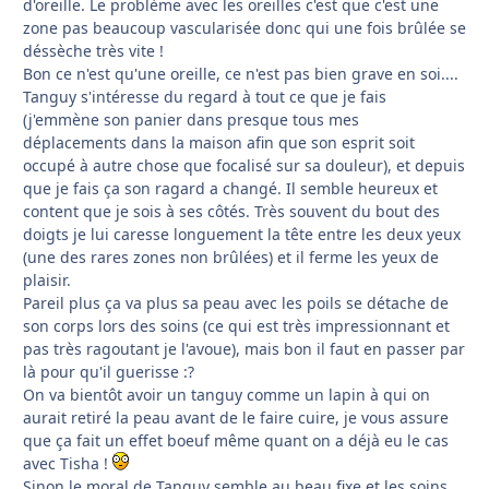
d'oreille. Le problème avec les oreilles c'est que c'est une
zone pas beaucoup vascularisée donc qui une fois brûlée se
déssèche très vite !
Bon ce n'est qu'une oreille, ce n'est pas bien grave en soi....
Tanguy s'intéresse du regard à tout ce que je fais
(j'emmène son panier dans presque tous mes
déplacements dans la maison afin que son esprit soit
occupé à autre chose que focalisé sur sa douleur), et depuis
que je fais ça son ragard a changé. Il semble heureux et
content que je sois à ses côtés. Très souvent du bout des
doigts je lui caresse longuement la tête entre les deux yeux
(une des rares zones non brûlées) et il ferme les yeux de
plaisir.
Pareil plus ça va plus sa peau avec les poils se détache de
son corps lors des soins (ce qui est très impressionnant et
pas très ragoutant je l'avoue), mais bon il faut en passer par
là pour qu'il guerisse :?
On va bientôt avoir un tanguy comme un lapin à qui on
aurait retiré la peau avant de le faire cuire, je vous assure
que ça fait un effet boeuf même quant on a déjà eu le cas
avec Tisha !
Sinon le moral de Tanguy semble au beau fixe et les soins