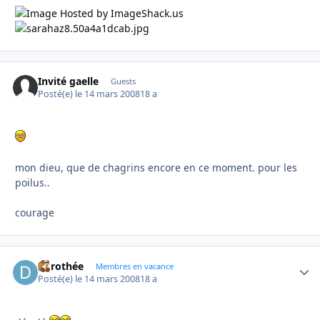
Invité gaelle
Guests
Posté(e)
le 14 mars 2008
18 a
mon dieu, que de chagrins encore en ce moment. pour les
poilus..
courage
dorothée
Autho
Membres en vacance
Posté(e)
le 14 mars 2008
18 a