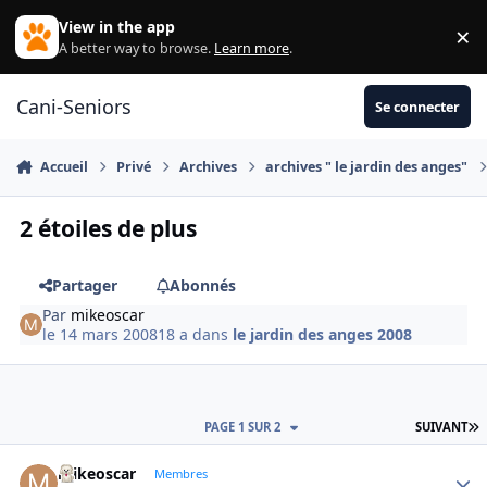
Aller au contenu
View in the app
×
Di
A better way to browse.
Learn more
.
Cani-Seniors
Se connecter
Accueil
Privé
Archives
archives " le jardin des anges"
2 étoiles de plus
Partager
Abonnés
Par
mikeoscar
le 14 mars 2008
18 a
dans
le jardin des anges 2008
D
PAGE 1 SUR 2
SUIVANT
mikeoscar
Autho
Membres