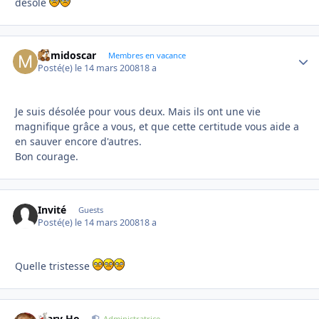
désolé
mimidoscar
Autho
Membres en vacance
Posté(e)
le 14 mars 2008
18 a
Je suis désolée pour vous deux. Mais ils ont une vie
magnifique grâce a vous, et que cette certitude vous aide a
en sauver encore d'autres.
Bon courage.
Invité
Guests
Posté(e)
le 14 mars 2008
18 a
Quelle tristesse
Mary Ho
Administratrice