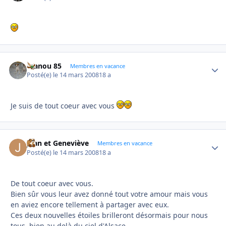
manou 85
Autho
Membres en vacance
Posté(e)
le 14 mars 2008
18 a
Je suis de tout coeur avec vous
Jean et Geneviève
Autho
Membres en vacance
Posté(e)
le 14 mars 2008
18 a
De tout coeur avec vous.
Bien sûr vous leur avez donné tout votre amour mais vous
en aviez encore tellement à partager avec eux.
Ces deux nouvelles étoiles brilleront désormais pour nous
tous, bien au delà du ciel d'Alsace.