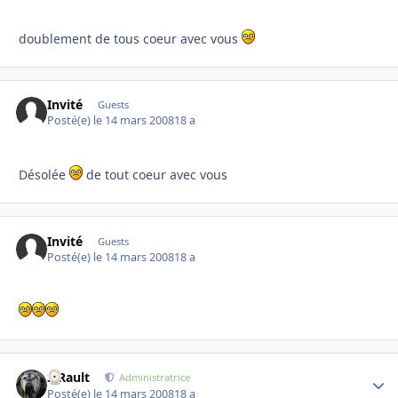
doublement de tous coeur avec vous
Invité
Guests
Posté(e)
le 14 mars 2008
18 a
Désolée
de tout coeur avec vous
Invité
Guests
Posté(e)
le 14 mars 2008
18 a
S.Rault
Autho
Administratrice
Posté(e)
le 14 mars 2008
18 a