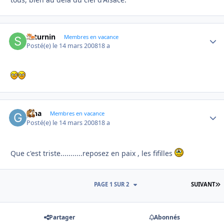
saturnin
Autho
Membres en vacance
Posté(e)
le 14 mars 2008
18 a
gina
Autho
Membres en vacance
Posté(e)
le 14 mars 2008
18 a
Que c'est triste...........reposez en paix , les fifilles
D
PAGE 1 SUR 2
SUIVANT
Partager
Abonnés