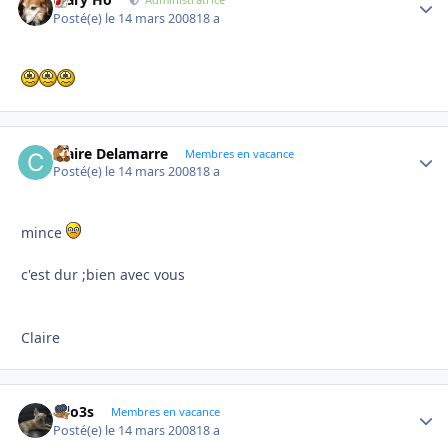
Autho
Posté(e)
le 14 mars 2008
18 a
Claire Delamarre
Autho
Membres en vacance
Posté(e)
le 14 mars 2008
18 a
mince
c'est dur ;bien avec vous
Claire
lolo3s
Autho
Membres en vacance
Posté(e)
le 14 mars 2008
18 a