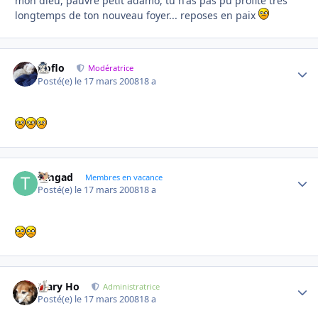
mon dieu, pauvre petit adamo, tu n'as pas pu profité très
longtemps de ton nouveau foyer... reposes en paix
floflo
Autho
Modératrice
Posté(e)
le 17 mars 2008
18 a
timgad
Autho
Membres en vacance
Posté(e)
le 17 mars 2008
18 a
Mary Ho
Autho
Administratrice
Posté(e)
le 17 mars 2008
18 a