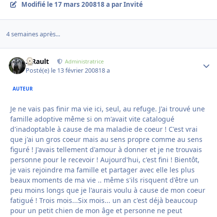
Modifié
le 17 mars 2008
18 a
par Invité
4 semaines après...
S.Rault
Autho
Administratrice
Posté(e)
le 13 février 2008
18 a
AUTEUR
Je ne vais pas finir ma vie ici, seul, au refuge. J'ai trouvé une
famille adoptive même si on m'avait vite catalogué
d'inadoptable à cause de ma maladie de coeur ! C'est vrai
que j'ai un gros coeur mais au sens propre comme au sens
figuré ! J'avais tellement d'amour à donner et je ne trouvais
personne pour le recevoir ! Aujourd'hui, c'est fini ! Bientôt,
je vais rejoindre ma famille et partager avec elle les plus
beaux moments de ma vie .. même s'ils risquent d'être un
peu moins longs que je l'aurais voulu à cause de mon coeur
fatigué ! Trois mois...Six mois... un an c'est déjà beaucoup
pour un petit chien de mon âge et personne ne peut