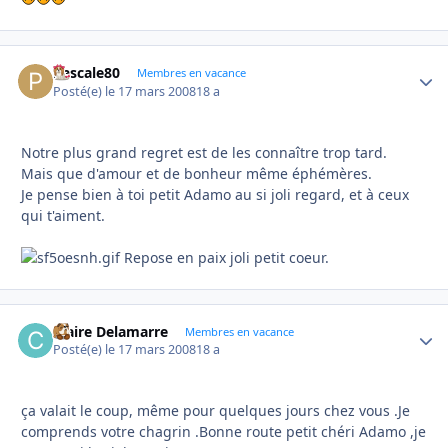
Pascale80
Autho
Membres en vacance
Posté(e)
le 17 mars 2008
18 a
Notre plus grand regret est de les connaître trop tard.
Mais que d'amour et de bonheur même éphémères.
Je pense bien à toi petit Adamo au si joli regard, et à ceux
qui t'aiment.
Repose en paix joli petit coeur.
Claire Delamarre
Autho
Membres en vacance
Posté(e)
le 17 mars 2008
18 a
ça valait le coup, même pour quelques jours chez vous .Je
comprends votre chagrin .Bonne route petit chéri Adamo ,je