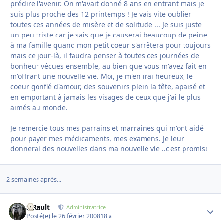
prédire l'avenir. On m'avait donné 8 ans en entrant mais je
suis plus proche des 12 printemps ! Je vais vite oublier
toutes ces années de misère et de solitude ... Je suis juste
un peu triste car je sais que je causerai beaucoup de peine
à ma famille quand mon petit coeur s'arrêtera pour toujours
mais ce jour-là, il faudra penser à toutes ces journées de
bonheur vécues ensemble, au bien que vous m'avez fait en
m'offrant une nouvelle vie. Moi, je m'en irai heureux, le
coeur gonflé d'amour, des souvenirs plein la tête, apaisé et
en emportant à jamais les visages de ceux que j'ai le plus
aimés au monde.
Je remercie tous mes parrains et marraines qui m'ont aidé
pour payer mes médicaments, mes examens. Je leur
donnerai des nouvelles dans ma nouvelle vie ..c'est promis!
2 semaines après...
S.Rault
Autho
Administratrice
Posté(e)
le 26 février 2008
18 a