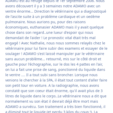
ADAMO est au refuge depuis le 1er septembre 2006. Nous
avons découvert il y a 3 semaines notre ADAMO avec un
ventre énorme... Direction le vétérinaire qui a diagnostiqué
de l'ascite suite à un problème cardiaque et un oedème
pulmonaire. Nous aurions pu, pour des raisons
économiques, euthanasier ADAMO mais il y avait quelque
chose dans son regard..une lueur d'espoir qui nous
demandait de l'aider ! Le pronostic vital était très mal
engagé ! Avec Nathalie, nous nous sommes relayés chez le
vétérinaire pour lui faire subir des examens et essayer de le
soulager ! ADAMO s'est laissé manipuler par le vétérinaire
sans aucun problème... retourné, mis sur le côté droit et
gauche pour l'échographie, sur le dos les 4 pattes en l'air,
on lui a fait une prise de sang, ponctionné du liquide dans
le ventre .... Il a tout subi sans broncher. Lorsque nous
venions le chercher à la SPA, il était tout content d'aller faire
son petit tour en voiture. A la radiographie, nous avons
constaté que son coeur était énorme, qu'il avait plus de 3
litres de liquide dans le corps..Le vétérinaire nous a dit que
normalement vu son état il devrait déjà être mort mais
ADAMO a survécu. Son traitement a très bien fonctionné, il
a éliminé tout le liquide (et perdu 3 kilos du coup !). La