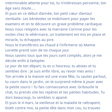
interminable attente pour toi, tu n’intéressais personne, ton
âge sans doute…..
Et puis en ce début d’année, ton petit cœur d’amour
s’emballe. Les bénévoles se mobilisent pour payer les
examens et on te découvre un grave problème cardiaque.
Nous nous relayons avec ta marraine Corinne pour les
visites chez le vétérinaire, un traitement est mis en place et
miracle, tu échappes au pire.
Nous te transférons au chaud à l’infirmerie où Mamie
Loriette prend soin de toi chaque jour.
Nous savons tous que tes jours sont comptés, alors je me
décide enfin à t’adopter.
Le jour de ton départ, tu es si heureux, tu aboies et tu
sembles dire : Je suis enfin libre, au revoir mes amis !
Ton arrivée à la maison est une vraie fête, tu sautes partout,
tu cours dans le jardin, on te surprend même à jouer avec
ta petite souris ! Tu fais connaissance avec Gribouille le
chat, tu prends vite tes repères et tes petites habitudes. Tu
dors beaucoup, tu sembles si apaisé.
Et puis le 4 mars, la vieillesse et la maladie te rattrapent,
blotti contre moi, ta petite tête dans mon cou, tu trouves