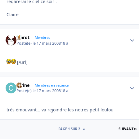
regarerai le ciel ce soir .
Claire
Marot
Autho
Membres
Posté(e)
le 17 mars 2008
18 a
[/url]
carine
Autho
Membres en vacance
Posté(e)
le 17 mars 2008
18 a
très émouvant... va rejoindre les notres petit loulou
D
PAGE 1 SUR 2
SUIVANT