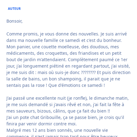
AUTEUR
Bonsoir,
Comme promis, je vous donne des nouvelles. Je suis arrivé
dans ma nouvelle famille ce samedi et c'est du bonheur.
Mon panier, une couette moelleuse, des doudous, mes
médicaments, des croquettes, des friandises et un petit
bout de jardin m'attendaient. Complètement paumé ce 1er
jour, j'ai longuement piétiné en regardant partout, j'ai visité,
je me suis dit : mais où suis-je donc ???????? Et puis direction
la salle de bains, un bon shampoing, il parait que je ne
sentais pas la rose ! Que d'émotions ce samedi !
J'ai passé une excellente nuit (je ronfle), le dimanche matin,
je me suis demandé si j'avais rêvé et non, j'ai fait la fête à
mes sauveurs, bizous, câlins, que ça fait du bien !!
J'ai un pote chat Gribouille, ça se passe bien, je crois qu'il
finira par venir dormir contre moi.
Malgré mes 12 ans bien sonnés, une nouvelle vie
commence, il n'est jamais trop tard pour être heureux.