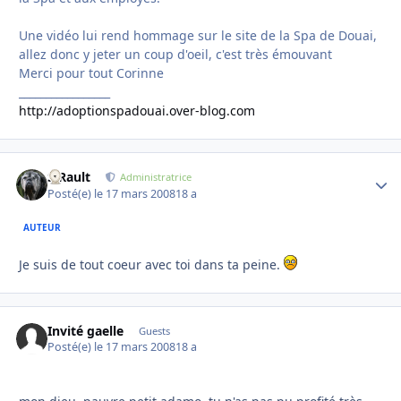
Une vidéo lui rend hommage sur le site de la Spa de Douai,
allez donc y jeter un coup d'oeil, c'est très émouvant
Merci pour tout Corinne
_________________
http://adoptionspadouai.over-blog.com
S.Rault
Autho
Administratrice
Posté(e)
le 17 mars 2008
18 a
AUTEUR
Je suis de tout coeur avec toi dans ta peine.
Invité gaelle
Guests
Posté(e)
le 17 mars 2008
18 a