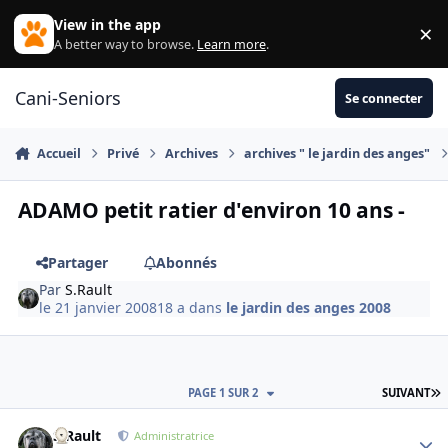
Aller au contenu
View in the app
×
Di
A better way to browse.
Learn more
.
Cani-Seniors
Se connecter
Accueil
Privé
Archives
archives " le jardin des anges"
ADAMO petit ratier d'environ 10 ans -
Partager
Abonnés
Par
S.Rault
le 21 janvier 2008
18 a
dans
le jardin des anges 2008
D
PAGE 1 SUR 2
SUIVANT
S.Rault
Autho
Administratrice