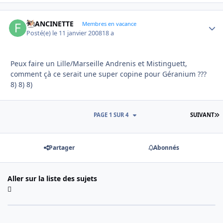
FRANCINETTE
Autho
Membres en vacance
Posté(e)
le 11 janvier 2008
18 a
Peux faire un Lille/Marseille Andrenis et Mistinguett,
comment çà ce serait une super copine pour Géranium ???
8) 8) 8)
D
PAGE 1 SUR 4
SUIVANT
Partager
Abonnés
Aller sur la liste des sujets