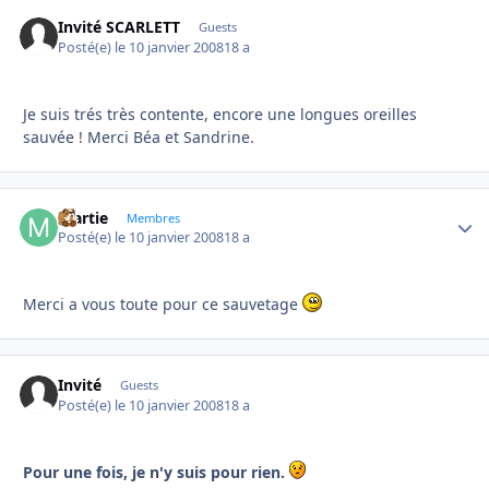
Invité SCARLETT
Guests
Posté(e)
le 10 janvier 2008
18 a
Je suis trés très contente, encore une longues oreilles
sauvée ! Merci Béa et Sandrine.
martie
Autho
Membres
Posté(e)
le 10 janvier 2008
18 a
Merci a vous toute pour ce sauvetage
Invité
Guests
Posté(e)
le 10 janvier 2008
18 a
Pour une fois, je n'y suis pour rien.