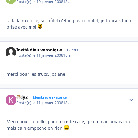
Posté(e)
le 10 janvier 2008
18 a
ra la la ma jolie, si l'hôtel n'était pas complet, je t'aurais bien
prise avec moi
Invité dieu veronique
Guests
Posté(e)
le 11 janvier 2008
18 a
merci pour les trucs, josiane.
kaly2
Autho
Membres en vacance
Posté(e)
le 11 janvier 2008
18 a
Merci pour la belle, j adore cette race, (je n en ai jamais eu)
mais ça n empeche en rien