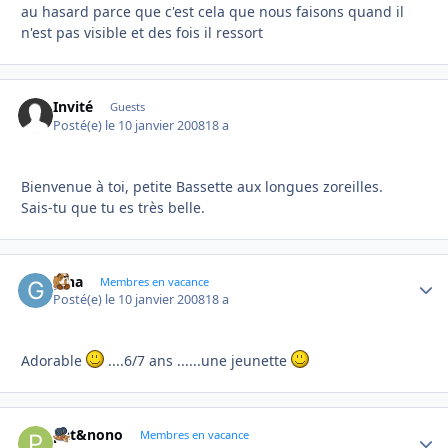
au hasard parce que c'est cela que nous faisons quand il
n'est pas visible et des fois il ressort
Invité
Guests
Posté(e)
le 10 janvier 2008
18 a
Bienvenue à toi, petite Bassette aux longues zoreilles.
Sais-tu que tu es très belle.
gina
Autho
Membres en vacance
Posté(e)
le 10 janvier 2008
18 a
Adorable
....6/7 ans ......une jeunette
pat&nono
Autho
Membres en vacance