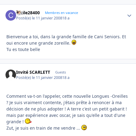
cecile28400
Autho
Membres en vacance
Posté(e)
le 11 janvier 2008
18 a
Bienvenue a toi, dans la grande famille de Cani Seniors. Et
oui encore une grande zoreille.
Tu es toute belle
Invité SCARLETT
Guests
Posté(e)
le 11 janvier 2008
18 a
Comment va-t-on l'appeler, cette nouvelle Longues -Oreilles
? Je suis vraiment contente, j'étais prête à renoncer à ma
décision de ne plus adopter ! A terre c'est un petit gabarit !
mais par expérience avec oscar, je sais qu'elle a tout d'une
grande !
Zut, je suis en train de me vendre ...