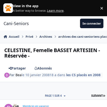
Aller au contenu
View in the app
×
Di
A better way to browse.
Learn more
.
Cani-Seniors
Se connecter
Accueil
Privé
Archives
archives des cani-senioriens plac
CELESTINE, Femelle BASSET ARTESIEN -
Réservée -
Partager
Abonnés
Par
Bea
le 10 janvier 2008
18 a
dans
les CS placés en 2008
D
PAGE 1 SUR 4
SUIVANT
Bea
Autho
Membres en vacance