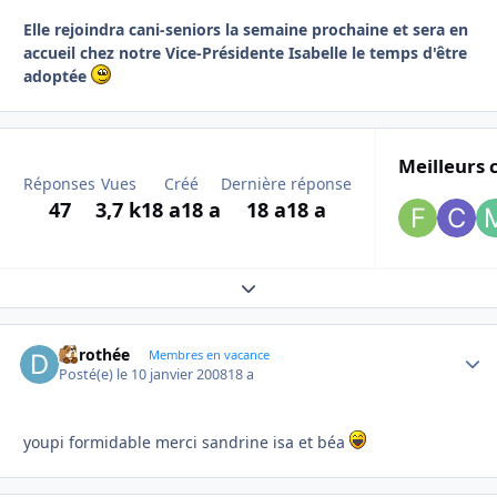
Elle rejoindra cani-seniors la semaine prochaine et sera en
accueil chez notre Vice-Présidente Isabelle le temps d'être
adoptée
Meilleurs 
Réponses
Vues
Créé
Dernière réponse
47
3,7 k
18 a
18 a
18 a
18 a
Expand topic overview
dorothée
Autho
Membres en vacance
Posté(e)
le 10 janvier 2008
18 a
youpi formidable merci sandrine isa et béa