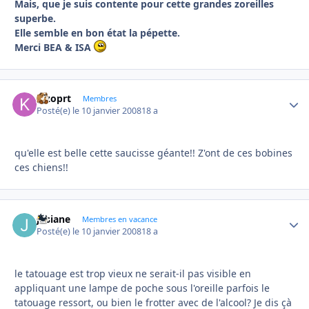
Mais, que je suis contente pour cette grandes zoreilles
superbe.
Elle semble en bon état la pépette.
Merci BEA & ISA
kizoprt
Autho
Membres
Posté(e)
le 10 janvier 2008
18 a
qu'elle est belle cette saucisse géante!! Z'ont de ces bobines
ces chiens!!
josiane
Autho
Membres en vacance
Posté(e)
le 10 janvier 2008
18 a
le tatouage est trop vieux ne serait-il pas visible en
appliquant une lampe de poche sous l'oreille parfois le
tatouage ressort, ou bien le frotter avec de l'alcool? Je dis çà