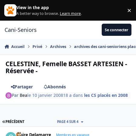
Aller au contenu
View in the app
×
Di
A better way to browse.
Learn more
.
Cani-Seniors
Se connecter
Accueil
Privé
Archives
archives des cani-senioriens plac
CELESTINE, Femelle BASSET ARTESIEN -
Réservée -
Partager
Abonnés
Par
Bea
le 10 janvier 2008
18 a
dans
les CS placés en 2008
PREMIÈRE PAGE
PRÉCÉDENT
PAGE 4 SUR 4
Claire Delamarre
Autho
Membres en vacance