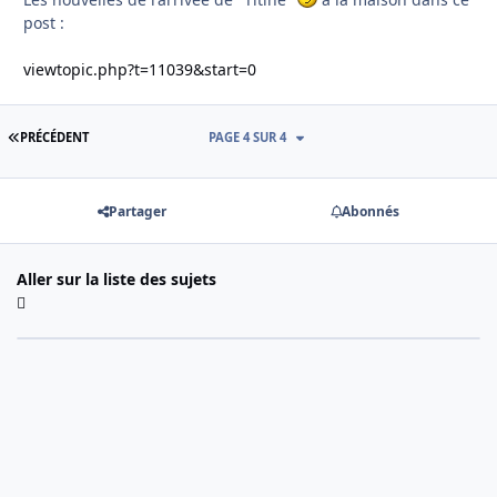
post :
viewtopic.php?t=11039&start=0
PREMIÈRE PAGE
PRÉCÉDENT
PAGE 4 SUR 4
Partager
Abonnés
Aller sur la liste des sujets