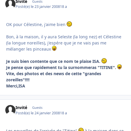
Invité
Guests
Posté(e)
le 23 janvier 2008
18 a
OK pour Célestine, j'aime bien
Bon, à la maison, il y aura Seleste (la long nez) et Célestine
(la longue noreilles), j'espére que je ne vais pas me
mélanger les pinceaux
Je suis bien contente que ce nom te plaise ISA.
Je pense que rapidement tu la surnommeras "TITINE".
Vite, des photos et des news de cette "grandes
zoreilles"!!!!
Merci,ISA
Invité
Guests
Posté(e)
le 24 janvier 2008
18 a
Les nouvelles de l'arrivée de "Titine"
à la maison dans ce