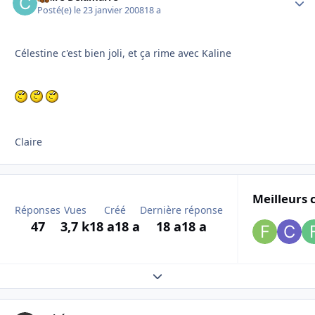
Posté(e)
le 23 janvier 2008
18 a
Célestine c'est bien joli, et ça rime avec Kaline
Claire
Meilleurs 
Réponses
Vues
Créé
Dernière réponse
47
3,7 k
18 a
18 a
18 a
18 a
Expand topic overview