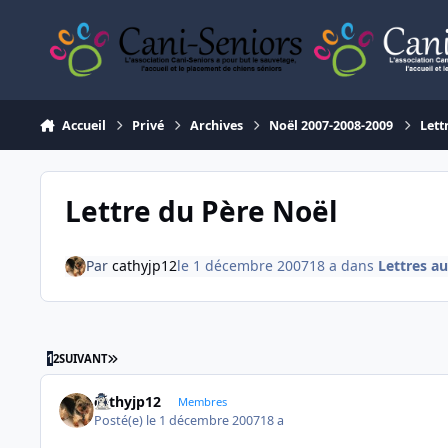
Aller au contenu
Accueil
Privé
Archives
Noël 2007-2008-2009
Lett
Lettre du Père Noël
Par
cathyjp12
le 1 décembre 2007
18 a
dans
Lettres a
DERNIÈRE PAGE
1
2
SUIVANT
cathyjp12
Membres
Posté(e)
le 1 décembre 2007
18 a