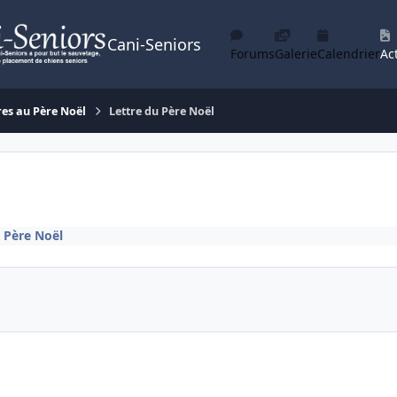
Cani-Seniors
Forums
Galerie
Calendrier
Act
res au Père Noël
Lettre du Père Noël
u Père Noël