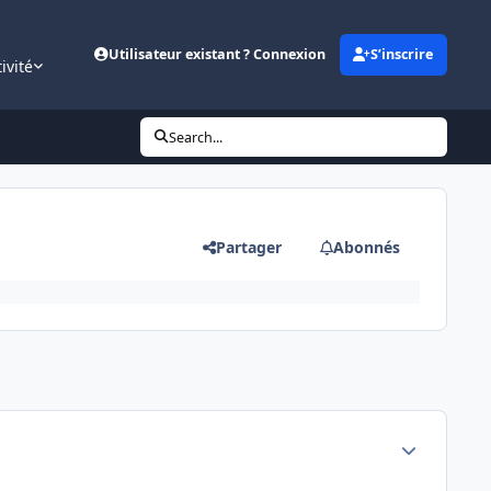
Utilisateur existant ? Connexion
S’inscrire
ivité
Search...
Partager
Abonnés
Author stats