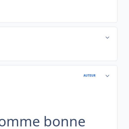
Author stats
Author stats
AUTEUR
, comme bonne