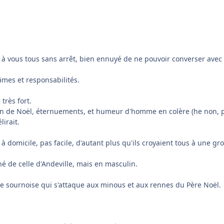
 vous tous sans arrêt, bien ennuyé de ne pouvoir converser avec vou
âmes et responsabilités.
rès fort.
n de Noël, éternuements, et humeur d'homme en colère (he non, pas
lirait.
 à domicile, pas facile, d'autant plus qu'ils croyaient tous à une gr
ché de celle d'Andeville, mais en masculin.
adie sournoise qui s'attaque aux minous et aux rennes du Père Noël.