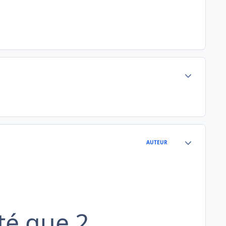
Author stats
Author stats
AUTEUR
té que 2.