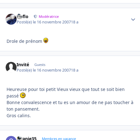
floflo
Autho
Modératrice
Posté(e)
le 16 novembre 2007
18 a
Drole de prénom
Invité
Guests
Posté(e)
le 16 novembre 2007
18 a
Heureuse pour toi petit Vieux vieux que tout se soit bien
passé
Bonne convalescence et tu es un amour de ne pas toucher à
ton pansement.
Gros calins.
swanie35
Autho
Membres en vacance