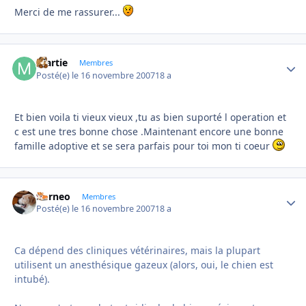
Merci de me rassurer...
martie
Autho
Membres
Posté(e)
le 16 novembre 2007
18 a
Et bien voila ti vieux vieux ,tu as bien suporté l operation et
c est une tres bonne chose .Maintenant encore une bonne
famille adoptive et se sera parfais pour toi mon ti coeur
borneo
Autho
Membres
Posté(e)
le 16 novembre 2007
18 a
Ca dépend des cliniques vétérinaires, mais la plupart
utilisent un anesthésique gazeux (alors, oui, le chien est
intubé).