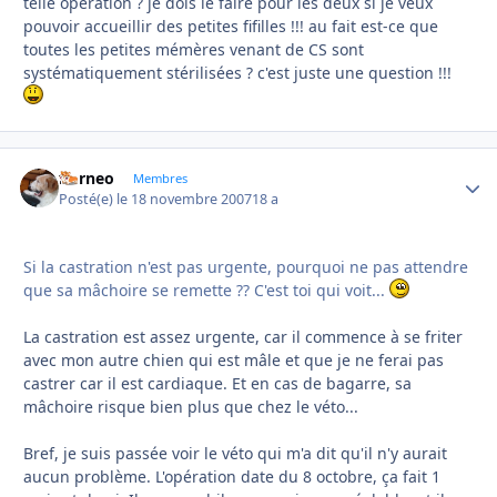
telle opération ? je dois le faire pour les deux si je veux
pouvoir accueillir des petites fifilles !!! au fait est-ce que
toutes les petites mémères venant de CS sont
systématiquement stérilisées ? c'est juste une question !!!
borneo
Autho
Membres
Posté(e)
le 18 novembre 2007
18 a
Si la castration n'est pas urgente, pourquoi ne pas attendre
que sa mâchoire se remette ?? C'est toi qui voit...
La castration est assez urgente, car il commence à se friter
avec mon autre chien qui est mâle et que je ne ferai pas
castrer car il est cardiaque. Et en cas de bagarre, sa
mâchoire risque bien plus que chez le véto...
Bref, je suis passée voir le véto qui m'a dit qu'il n'y aurait
aucun problème. L'opération date du 8 octobre, ça fait 1