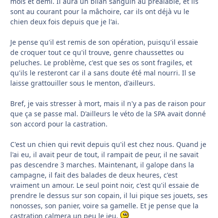
mois et demi. Il aura un bilan sanguin au préalable, et ils
sont au courant pour la mâchoire, car ils ont déjà vu le
chien deux fois depuis que je l'ai.
Je pense qu'il est remis de son opération, puisqu'il essaie
de croquer tout ce qu'il trouve, genre chaussettes ou
peluches. Le problème, c'est que ses os sont fragiles, et
qu'ils le resteront car il a sans doute été mal nourri. Il se
laisse grattouiller sous le menton, d'ailleurs.
Bref, je vais stresser à mort, mais il n'y a pas de raison pour
que ça se passe mal. D'ailleurs le véto de la SPA avait donné
son accord pour la castration.
C'est un chien qui revit depuis qu'il est chez nous. Quand je
l'ai eu, il avait peur de tout, il rampait de peur, il ne savait
pas descendre 3 marches. Maintenant, il galope dans la
campagne, il fait des balades de deux heures, c'est
vraiment un amour. Le seul point noir, c'est qu'il essaie de
prendre le dessus sur son copain, il lui pique ses jouets, ses
nonosses, son panier, voire sa gamelle. Et je pense que la
castration calmera un peu le jeu.