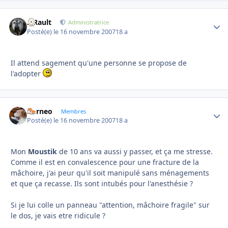
S.Rault
Autho
Administratrice
Posté(e)
le 16 novembre 2007
18 a
Il attend sagement qu'une personne se propose de
l'adopter
borneo
Autho
Membres
Posté(e)
le 16 novembre 2007
18 a
Mon
Moustik
de 10 ans va aussi y passer, et ça me stresse.
Comme il est en convalescence pour une fracture de la
mâchoire, j'ai peur qu'il soit manipulé sans ménagements
et que ça recasse. Ils sont intubés pour l'anesthésie ?
Si je lui colle un panneau "attention, mâchoire fragile" sur
le dos, je vais etre ridicule ?