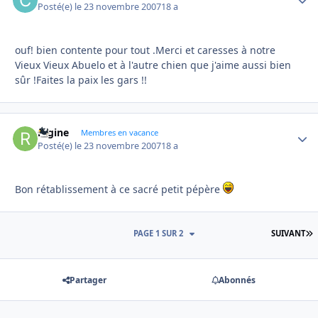
Posté(e)
le 23 novembre 2007
18 a
ouf! bien contente pour tout .Merci et caresses à notre
Vieux Vieux Abuelo et à l'autre chien que j'aime aussi bien
sûr !Faites la paix les gars !!
regine
Autho
Membres en vacance
Posté(e)
le 23 novembre 2007
18 a
Bon rétablissement à ce sacré petit pépère
D
PAGE 1 SUR 2
SUIVANT
Partager
Abonnés