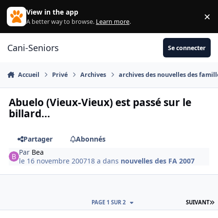
Aller au contenu
View in the app
×
Di
A better way to browse.
Learn more
.
Cani-Seniors
Se connecter
Accueil
Privé
Archives
archives des nouvelles des famill
Abuelo (Vieux-Vieux) est passé sur le
billard...
Partager
Abonnés
Par
Bea
le 16 novembre 2007
18 a
dans
nouvelles des FA 2007
D
PAGE 1 SUR 2
SUIVANT