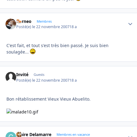
borneo
Autho
Membres
Posté(e)
le 22 novembre 2007
18 a
C'est fait, et tout s'est très bien passé. Je suis bien
soulagée...
Invité
Guests
Posté(e)
le 22 novembre 2007
18 a
Bon rétablissement Vieux Vieux Abuelito.
Claire Delamarre
Autho
Membres en vacance