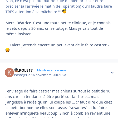
Non, ce n'est pas du tout ridicule de bien préciser et re-
préciser (à l'arrivée le matin de l'opération) qu'il faudra faire
TRES attention à sa mâchoire !!!
Merci Béatrice. C'est une toute petite clinique, et je connais
le véto depuis 20 ans, on se tutoye. Mais je vais tout de
même insister.
Ou alors j'attends encore un peu avant de le faire castrer ?
KAROLE17
Autho
Membres en vacance
Posté(e)
le 16 novembre 2007
18 a
J'envisage de faire castrer mes chiens surtout le petit de 10
ans car il a tendance à être porté sur la chose... mais
j'angoisse à l'idée qu'on lui coupe les ... :? faut dire que chez
ce petit bonhomne elles sont assez "voyantes" et lui faire
enlever m'inquiète beaucoup. Sinon à combien revient une