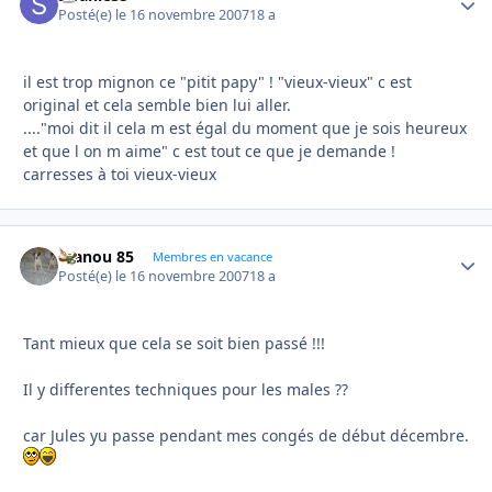
Posté(e)
le 16 novembre 2007
18 a
il est trop mignon ce "pitit papy" ! "vieux-vieux" c est
original et cela semble bien lui aller.
...."moi dit il cela m est égal du moment que je sois heureux
et que l on m aime" c est tout ce que je demande !
carresses à toi vieux-vieux
manou 85
Autho
Membres en vacance
Posté(e)
le 16 novembre 2007
18 a
Tant mieux que cela se soit bien passé !!!
Il y differentes techniques pour les males ??
car Jules yu passe pendant mes congés de début décembre.