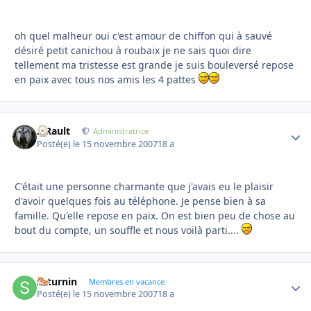
oh quel malheur oui c'est amour de chiffon qui à sauvé
désiré petit canichou à roubaix je ne sais quoi dire
tellement ma tristesse est grande je suis bouleversé repose
en paix avec tous nos amis les 4 pattes
S.Rault
Autho
Administratrice
Posté(e)
le 15 novembre 2007
18 a
C'était une personne charmante que j'avais eu le plaisir
d'avoir quelques fois au téléphone. Je pense bien à sa
famille. Qu'elle repose en paix. On est bien peu de chose au
bout du compte, un souffle et nous voilà parti....
saturnin
Autho
Membres en vacance
Posté(e)
le 15 novembre 2007
18 a