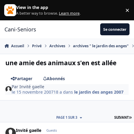
Aller au contenu
View in the app
×
Di
A better way to browse.
Learn more
.
Cani-Seniors
Se connecter
Accueil
Privé
Archives
archives " le jardin des anges"
une amie des animaux s'en est allée
Partager
Abonnés
Par
Invité gaelle
le 15 novembre 2007
18 a
dans
le jardin des anges 2007
D
PAGE 1 SUR 3
SUIVANT
Invité gaelle
Guests