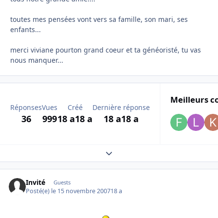
toutes mes pensées vont vers sa famille, son mari, ses
enfants...
merci viviane pourton grand coeur et ta généoristé, tu vas
nous manquer...
Meilleurs c
Réponses
Vues
Créé
Dernière réponse
36
999
18 a
18 a
18 a
18 a
Expand topic overview
Invité
Guests
Posté(e)
le 15 novembre 2007
18 a