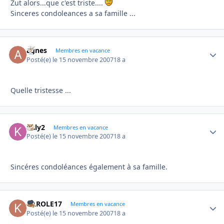
Zut alors...que c'est triste....
Sinceres condoleances a sa famille ...
agnes
Autho
Membres en vacance
Posté(e)
le 15 novembre 2007
18 a
Quelle tristesse ...
kaly2
Autho
Membres en vacance
Posté(e)
le 15 novembre 2007
18 a
Sincéres condoléances également à sa famille.
KAROLE17
Autho
Membres en vacance
Posté(e)
le 15 novembre 2007
18 a