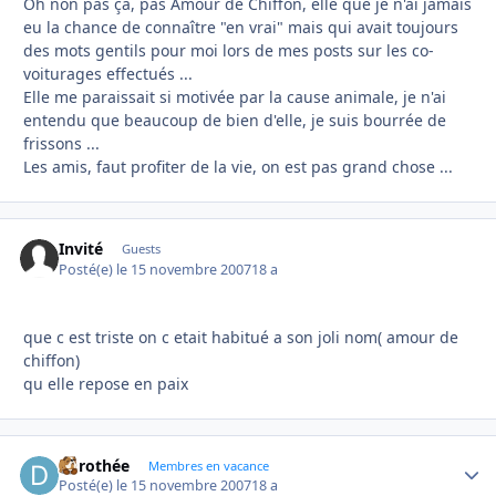
Oh non pas çà, pas Amour de Chiffon, elle que je n'ai jamais
eu la chance de connaître "en vrai" mais qui avait toujours
des mots gentils pour moi lors de mes posts sur les co-
voiturages effectués ...
Elle me paraissait si motivée par la cause animale, je n'ai
entendu que beaucoup de bien d'elle, je suis bourrée de
frissons ...
Les amis, faut profiter de la vie, on est pas grand chose ...
Invité
Guests
Posté(e)
le 15 novembre 2007
18 a
que c est triste on c etait habitué a son joli nom( amour de
chiffon)
qu elle repose en paix
dorothée
Autho
Membres en vacance
Posté(e)
le 15 novembre 2007
18 a