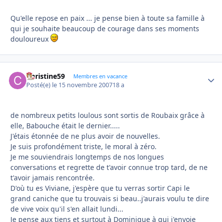
Qu'elle repose en paix ... je pense bien à toute sa famille à
qui je souhaite beaucoup de courage dans ses moments
douloureux
Christine59
Autho
Membres en vacance
Posté(e)
le 15 novembre 2007
18 a
de nombreux petits loulous sont sortis de Roubaix grâce à
elle, Babouche était le dernier.....
J'étais étonnée de ne plus avoir de nouvelles.
Je suis profondément triste, le moral à zéro.
Je me souviendrais longtemps de nos longues
conversations et regrette de t'avoir connue trop tard, de ne
t'avoir jamais rencontrée.
D'où tu es Viviane, j'espère que tu verras sortir Capi le
grand caniche que tu trouvais si beau..j'aurais voulu te dire
de vive voix qu'il s'en allait lundi...
Je pense aux tiens et surtout à Dominique à qui j'envoie