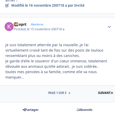
aimer !
Modifié
le 16 novembre 2007
18 a
par Invité
kizoprt
Autho
Membres
Posté(e)
le 15 novembre 2007
18 a
je suis totalement atterrée par la nouvelle..je l'ai
virtuellement croisé tant de fois sur des posts de loulous
ressemblant plus ou moins à des caniches.
Je garde d'elle le souvenir d'un coeur immense, totalement
dévouée aux animaux qu'elle adorait.. je suis sidérée..
toutes mes pensées à sa famille, comme elle va nous
manquer...
D
PAGE 1 SUR 3
SUIVANT
Partager
Abonnés