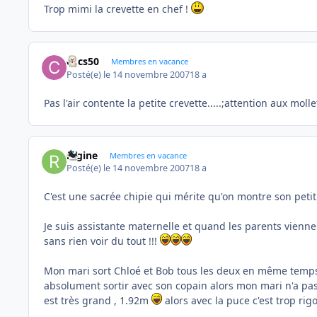
Trop mimi la crevette en chef !
ckcs50
Membres en vacance
Posté(e)
le 14 novembre 2007
18 a
Pas l'air contente la petite crevette.....;attention aux molle
regine
Membres en vacance
Posté(e)
le 14 novembre 2007
18 a
C'est une sacrée chipie qui mérite qu'on montre son peti
Je suis assistante maternelle et quand les parents viennent
sans rien voir du tout !!!
Mon mari sort Chloé et Bob tous les deux en même temps 
absolument sortir avec son copain alors mon mari n'a pas l
est très grand , 1.92m
alors avec la puce c'est trop rigo