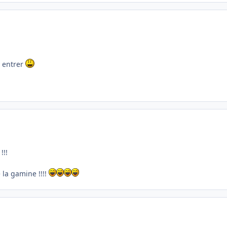
y entrer
!!!
e la gamine !!!!