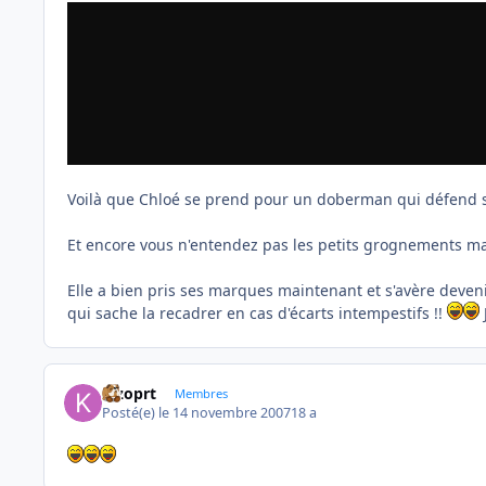
Voilà que Chloé se prend pour un doberman qui défend sa
Et encore vous n'entendez pas les petits grognements mais
Elle a bien pris ses marques maintenant et s'avère deveni
qui sache la recadrer en cas d'écarts intempestifs !!
kizoprt
Membres
Posté(e)
le 14 novembre 2007
18 a