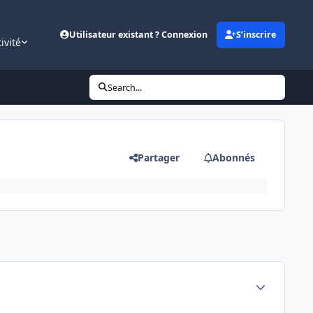
Utilisateur existant ? Connexion
S’inscrire
ivité
Search...
Partager
Abonnés
Author stats