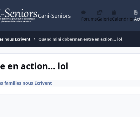
Cani-Seniors
Forums
Galerie
Calendrier
Act
es nous Ecrivent
Quand mini doberman entre en action... lol
en action... lol
s familles nous Ecrivent