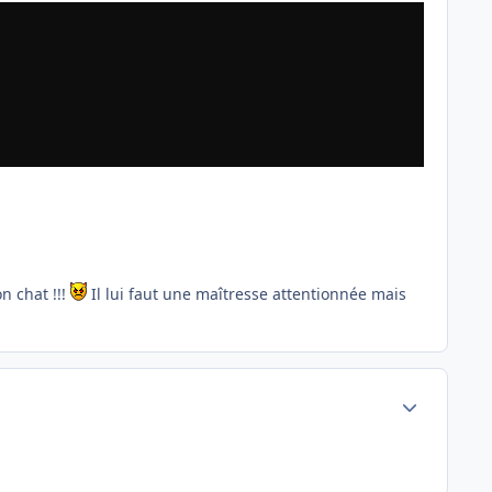
n chat !!!
Il lui faut une maîtresse attentionnée mais
Author stats