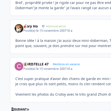
Bref , propriété privée ! Je rigole car pour ne pas être 
Doberman"je monte la garde" je l'avais rangé car aucun effe
Mary Ho
Administratrice
Posté(e)
le 15 novembre 2007
18 a
Bonne idée ! à la maison j'ai aussi deux mini-doberman, TIN
point que, souvent, je dois prendre sur moi pour montrer qu
CHRISTELLE 47
Membres en vacance
Posté(e)
le 15 novembre 2007
18 a
C'est super pratique d'avoir des chiens de garde en mini 
Je crois que plus ils sont petits, moins ils s'en rendent c
Vivement les photos du Crotoy avec le très grand Zhom de
DERNIÈRE PAGE
1
2
SUIVANT