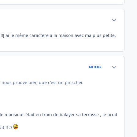
Author stats
!!!!J ai le même caractere a la maison avec ma plus petite,
Author stats
AUTEUR
 nous prouve bien que c'est un pinscher.
e monsieur était en train de balayer sa terrasse , le bruit
t !! :?