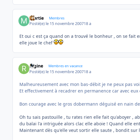
martie
Membres
Posté(e)
le 15 novembre 2007
18 a
Et oui c est ça quand on a trouvé le bonheur , on se fait e
elle joue le chef
regine
Membres en vacance
Posté(e)
le 15 novembre 2007
18 a
Malheureusement avec mon bas-débit je ne peux pas voir 
Et effectivement à recadrer en permanence car avec eux c
Bon courage avec le gros dobermann déguisé en nain de
Oh tu sais pastouille , tu rates rien elle fait qu'aboyer , ab
du balai l'a intriguée alors clac elle aboie ! Quand elle 
Maintenant dès qu'elle veut sortir elle saute , bondit sur