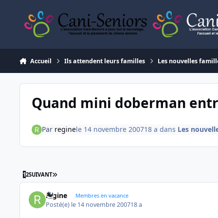
Aller au contenu
Accueil
Ils attendent leurs familles
Les nouvelles famill
Quand mini doberman entre 
Par
regine
le 14 novembre 2007
18 a
dans
Les nouvelle
DERNIÈRE PAGE
1
2
SUIVANT
regine
Membres en vacance
Posté(e)
le 14 novembre 2007
18 a