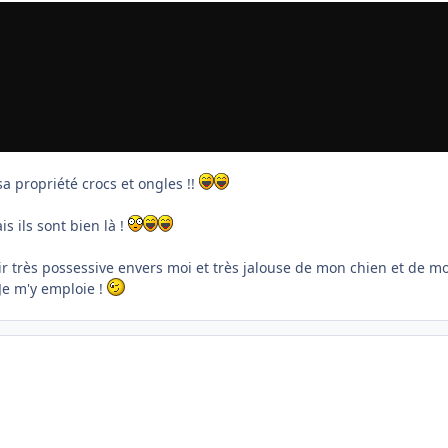
 propriété crocs et ongles !!
 ils sont bien là !
r très possessive envers moi et très jalouse de mon chien et de mo
Je m'y emploie !