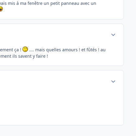
avais mis à ma fenêtre un petit panneau avec un
Author stats
ctement ça !
.... mais quelles amours ! et fûtés ! au
ment ils savent y faire !
Author stats