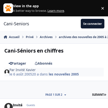
Aller au contenu
View in the app
×
Di
A better way to browse.
Learn more
.
Cani-Seniors
Se connecter
Accueil
Privé
Archives
archives des nouvelles de 2005 à
Cani-Séniors en chiffres
Partager
Abonnés
Par
Invité Xavier
le 6 août 2005
20 a
dans
les nouvelles 2005
D
PAGE 1 SUR 2
SUIVANT
Invité
Guests