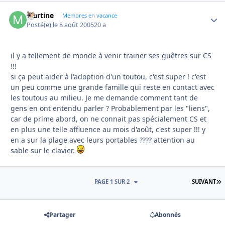
Martine
Autho
Membres en vacance
Posté(e)
le 8 août 2005
20 a
il y a tellement de monde à venir trainer ses guêtres sur CS
!!!
si ça peut aider à l'adoption d'un toutou, c'est super ! c'est
un peu comme une grande famille qui reste en contact avec
les toutous au milieu. Je me demande comment tant de
gens en ont entendu parler ? Probablement par les "liens",
car de prime abord, on ne connait pas spécialement CS et
en plus une telle affluence au mois d'août, c'est super !!! y
en a sur la plage avec leurs portables ???? attention au
sable sur le clavier.
D
PAGE 1 SUR 2
SUIVANT
Partager
Abonnés