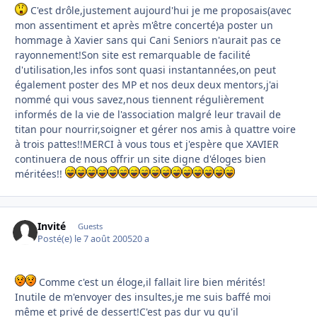
C'est drôle,justement aujourd'hui je me proposais(avec
mon assentiment et après m'être concerté)a poster un
hommage à Xavier sans qui Cani Seniors n'aurait pas ce
rayonnement!Son site est remarquable de facilité
d'utilisation,les infos sont quasi instantannées,on peut
également poster des MP et nos deux deux mentors,j'ai
nommé qui vous savez,nous tiennent régulièrement
informés de la vie de l'association malgré leur travail de
titan pour nourrir,soigner et gérer nos amis à quattre voire
à trois pattes!!MERCI à vous tous et j'espère que XAVIER
continuera de nous offrir un site digne d'éloges bien
méritées!!
Invité
Guests
Posté(e)
le 7 août 2005
20 a
Comme c'est un éloge,il fallait lire bien mérités!
Inutile de m'envoyer des insultes,je me suis baffé moi
même et privé de dessert!C'est pas dur vu qu'il