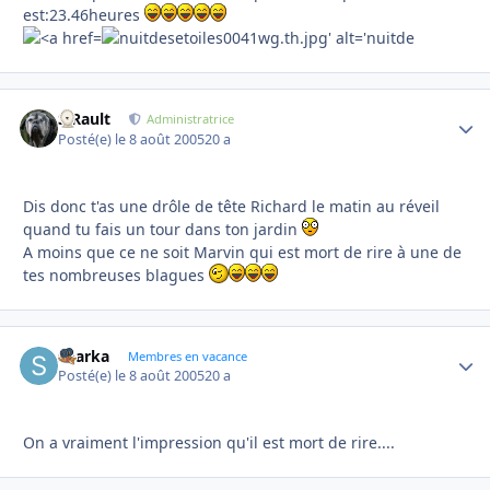
est:23.46heures
S.Rault
Autho
Administratrice
Posté(e)
le 8 août 2005
20 a
Dis donc t'as une drôle de tête Richard le matin au réveil
quand tu fais un tour dans ton jardin
A moins que ce ne soit Marvin qui est mort de rire à une de
tes nombreuses blagues
sharka
Autho
Membres en vacance
Posté(e)
le 8 août 2005
20 a
On a vraiment l'impression qu'il est mort de rire....