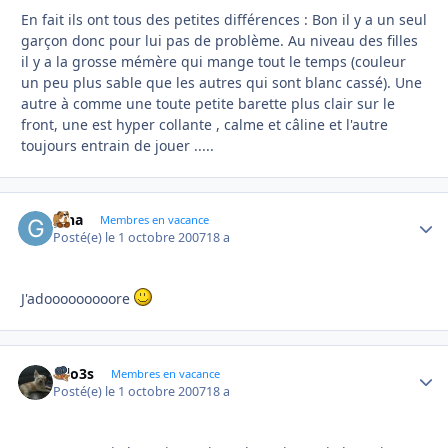
En fait ils ont tous des petites différences : Bon il y a un seul
garçon donc pour lui pas de problème. Au niveau des filles
il y a la grosse mémère qui mange tout le temps (couleur
un peu plus sable que les autres qui sont blanc cassé). Une
autre à comme une toute petite barette plus clair sur le
front, une est hyper collante , calme et câline et l'autre
toujours entrain de jouer .....
gina
Autho
Membres en vacance
Posté(e)
le 1 octobre 2007
18 a
J'adooooooooore
lolo3s
Autho
Membres en vacance
Posté(e)
le 1 octobre 2007
18 a