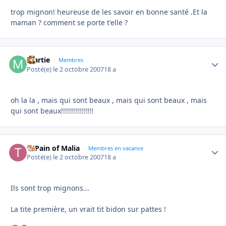
trop mignon! heureuse de les savoir en bonne santé .Et la
maman ? comment se porte t'elle ?
martie
Autho
Membres
Posté(e)
le 2 octobre 2007
18 a
oh la la , mais qui sont beaux , mais qui sont beaux , mais
qui sont beaux!!!!!!!!!!!!!!!!
Ti'Pain of Malia
Autho
Membres en vacance
Posté(e)
le 2 octobre 2007
18 a
Ils sont trop mignons...
La tite première, un vrait tit bidon sur pattes !