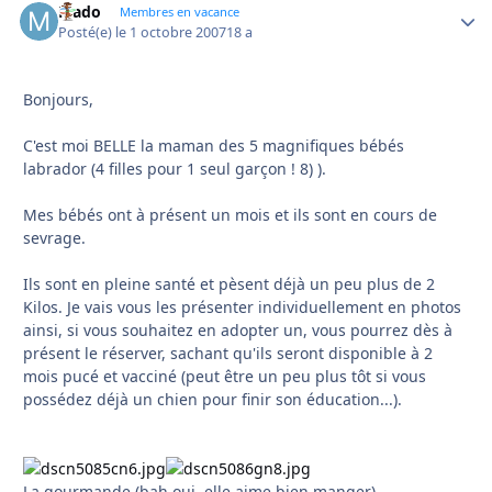
Mado
Autho
Membres en vacance
Posté(e)
le 1 octobre 2007
18 a
Bonjours,
C'est moi BELLE la maman des 5 magnifiques bébés
labrador (4 filles pour 1 seul garçon ! 8) ).
Mes bébés ont à présent un mois et ils sont en cours de
sevrage.
Ils sont en pleine santé et pèsent déjà un peu plus de 2
Kilos. Je vais vous les présenter individuellement en photos
ainsi, si vous souhaitez en adopter un, vous pourrez dès à
présent le réserver, sachant qu'ils seront disponible à 2
mois pucé et vacciné (peut être un peu plus tôt si vous
possédez déjà un chien pour finir son éducation...).
La gourmande (bah oui, elle aime bien manger).