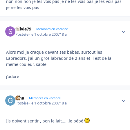
non non non je les vois pas je ne les vois pas je les vois pas
je ne les vois pas
sylvie79
Autho
Membres en vacance
Posté(e)
le 1 octobre 2007
18 a
Alors moi je craque devant ses bébés, surtout les
Labradors, j'ai un gros labrador de 2 ans et il est de la
même couleur, sable.
j'adore
gina
Autho
Membres en vacance
Posté(e)
le 1 octobre 2007
18 a
Ils doivent sentir , bon le lait......le bébé