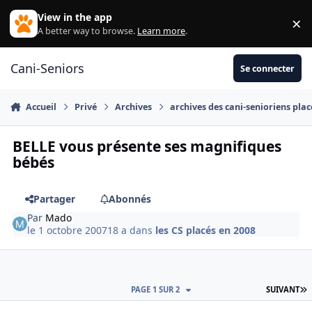
Aller au contenu
View in the app
×
Di
A better way to browse.
Learn more
.
Cani-Seniors
Se connecter
Accueil
Privé
Archives
archives des cani-senioriens plac
BELLE vous présente ses magnifiques
bébés
Partager
Abonnés
Par
Mado
le 1 octobre 2007
18 a
dans
les CS placés en 2008
D
PAGE 1 SUR 2
SUIVANT