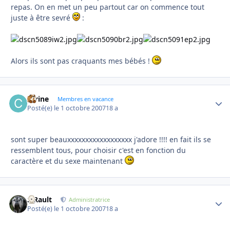
repas. On en met un peu partout car on commence tout
juste à être sevré
:
Alors ils sont pas craquants mes bébés !
carine
Autho
Membres en vacance
Posté(e)
le 1 octobre 2007
18 a
sont super beauxxxxxxxxxxxxxxxxxx j'adore !!!! en fait ils se
ressemblent tous, pour choisir c'est en fonction du
caractère et du sexe maintenant
S.Rault
Autho
Administratrice
Posté(e)
le 1 octobre 2007
18 a