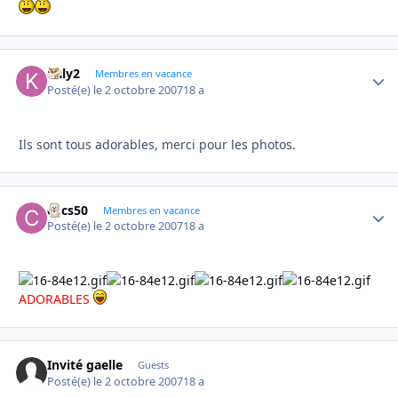
kaly2
Autho
Membres en vacance
Posté(e)
le 2 octobre 2007
18 a
Ils sont tous adorables, merci pour les photos.
ckcs50
Autho
Membres en vacance
Posté(e)
le 2 octobre 2007
18 a
ADORABLES
Invité gaelle
Guests
Posté(e)
le 2 octobre 2007
18 a