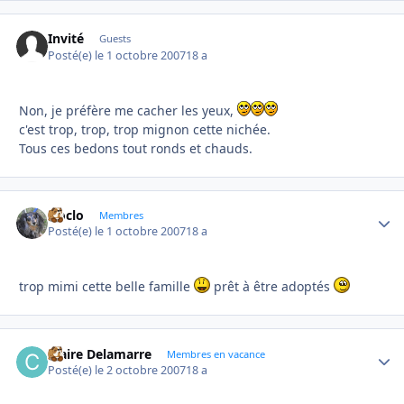
Invité
Guests
Posté(e)
le 1 octobre 2007
18 a
Non, je préfère me cacher les yeux,
c'est trop, trop, trop mignon cette nichée.
Tous ces bedons tout ronds et chauds.
cloclo
Autho
Membres
Posté(e)
le 1 octobre 2007
18 a
trop mimi cette belle famille
prêt à être adoptés
Claire Delamarre
Autho
Membres en vacance
Posté(e)
le 2 octobre 2007
18 a