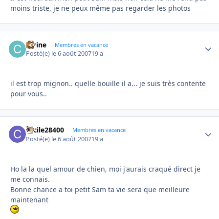
moins triste, je ne peux même pas regarder les photos
carine
Autho
Membres en vacance
Posté(e)
le 6 août 2007
19 a
il est trop mignon.. quelle bouille il a... je suis très contente
pour vous..
cecile28400
Autho
Membres en vacance
Posté(e)
le 6 août 2007
19 a
Ho la la quel amour de chien, moi j'aurais craqué direct je
me connais.
Bonne chance a toi petit Sam ta vie sera que meilleure
maintenant