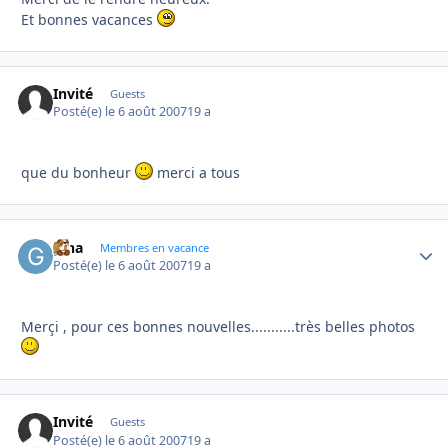
Et bonnes vacances
Invité
Guests
Posté(e)
le 6 août 2007
19 a
que du bonheur
merci a tous
gina
Autho
Membres en vacance
Posté(e)
le 6 août 2007
19 a
Merçi , pour ces bonnes nouvelles...........très belles photos
Invité
Guests
Posté(e)
le 6 août 2007
19 a