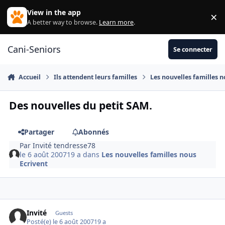
Aller au contenu
View in the app
×
Di
A better way to browse.
Learn more
.
Cani-Seniors
Se connecter
Accueil
Ils attendent leurs familles
Les nouvelles familles n
Des nouvelles du petit SAM.
Partager
Abonnés
Par
Invité tendresse78
le 6 août 2007
19 a
dans
Les nouvelles familles nous
Ecrivent
Invité
Guests
Posté(e)
le 6 août 2007
19 a