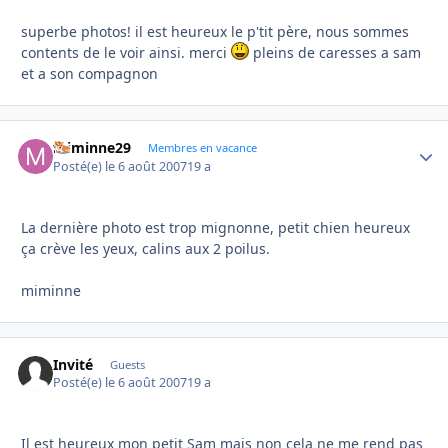
superbe photos! il est heureux le p'tit père, nous sommes
contents de le voir ainsi. merci
pleins de caresses a sam
et a son compagnon
miminne29
Autho
Membres en vacance
Posté(e)
le 6 août 2007
19 a
La dernière photo est trop mignonne, petit chien heureux
ça crève les yeux, calins aux 2 poilus.
miminne
Invité
Guests
Posté(e)
le 6 août 2007
19 a
Il est heureux mon petit Sam mais non cela ne me rend pas