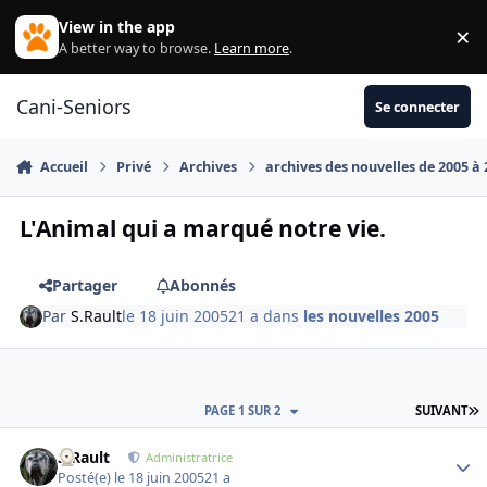
Aller au contenu
View in the app
×
Di
A better way to browse.
Learn more
.
Cani-Seniors
Se connecter
Accueil
Privé
Archives
archives des nouvelles de 2005 à
L'Animal qui a marqué notre vie.
Partager
Abonnés
Par
S.Rault
le 18 juin 2005
21 a
dans
les nouvelles 2005
D
PAGE 1 SUR 2
SUIVANT
S.Rault
Autho
Administratrice
Posté(e)
le 18 juin 2005
21 a