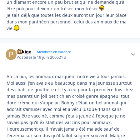
un diamant encore un peu brut et qui ne demande qu'à
être poli pour devenir un trésor, mon trésor
Je sais déjà que toutes les deux auront un jour leur place
dans mon panthéon personnel, celui des animaux de ma
vie.
.
pekigo
Autho
Membres en vacance
Posté(e)
le 19 juin 2005
21 a
Ah ca oui, les animaux marquent notre vie à tous jamais.
Moi aussi j'en avais eu beaucoup dans ma jeunesse surtout
des chats de gouttière et il y a eu pour la première fois chez
mes parents un joli petit chien croisé genre épagneul tout
doré crème qui s'appelait Bobby c'était un bel animal qui
adorait s'amuser avec moi et a vécu jusque 14ans sans
jamais être vacciné, comme j'étais jeune à l'époque je ne
savais pas qu'il éxistait des vaccins pour animaux.
Heureusement qu'il n'avait jamais été malade sauf de
l'eczéma sur son dos qu'il fallut soigner souvent. Malgré