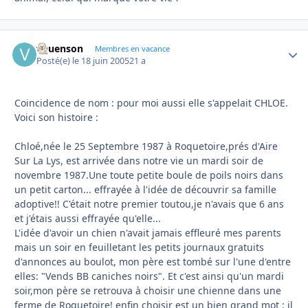
vquenson
Autho
Membres en vacance
Posté(e)
le 18 juin 2005
21 a
Coincidence de nom : pour moi aussi elle s'appelait CHLOE.
Voici son histoire :
Chloé,née le 25 Septembre 1987 à Roquetoire,prés d'Aire
Sur La Lys, est arrivée dans notre vie un mardi soir de
novembre 1987.Une toute petite boule de poils noirs dans
un petit carton... effrayée à l'idée de découvrir sa famille
adoptive!! C'était notre premier toutou,je n'avais que 6 ans
et j'étais aussi effrayée qu'elle...
L'idée d'avoir un chien n'avait jamais effleuré mes parents
mais un soir en feuilletant les petits journaux gratuits
d'annonces au boulot, mon père est tombé sur l'une d'entre
elles: "Vends BB caniches noirs". Et c'est ainsi qu'un mardi
soir,mon père se retrouva à choisir une chienne dans une
ferme de Roquetoire! enfin choisir est un bien grand mot : il