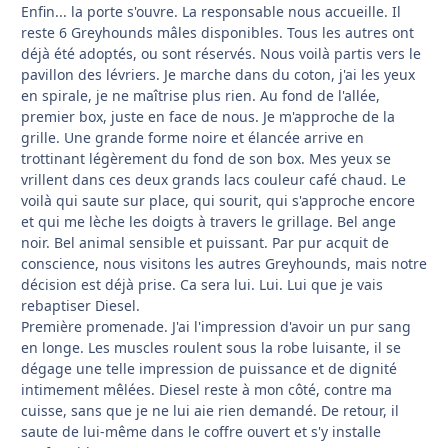
Enfin... la porte s'ouvre. La responsable nous accueille. Il
reste 6 Greyhounds mâles disponibles. Tous les autres ont
déjà été adoptés, ou sont réservés. Nous voilà partis vers le
pavillon des lévriers. Je marche dans du coton, j'ai les yeux
en spirale, je ne maîtrise plus rien. Au fond de l'allée,
premier box, juste en face de nous. Je m'approche de la
grille. Une grande forme noire et élancée arrive en
trottinant légèrement du fond de son box. Mes yeux se
vrillent dans ces deux grands lacs couleur café chaud. Le
voilà qui saute sur place, qui sourit, qui s'approche encore
et qui me lèche les doigts à travers le grillage. Bel ange
noir. Bel animal sensible et puissant. Par pur acquit de
conscience, nous visitons les autres Greyhounds, mais notre
décision est déjà prise. Ca sera lui. Lui. Lui que je vais
rebaptiser Diesel.
Première promenade. J'ai l'impression d'avoir un pur sang
en longe. Les muscles roulent sous la robe luisante, il se
dégage une telle impression de puissance et de dignité
intimement mêlées. Diesel reste à mon côté, contre ma
cuisse, sans que je ne lui aie rien demandé. De retour, il
saute de lui-même dans le coffre ouvert et s'y installe