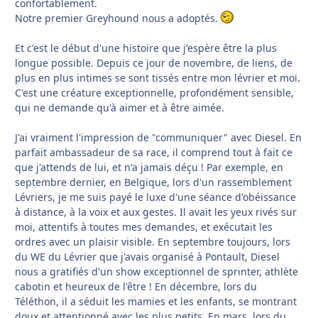
confortablement.
Notre premier Greyhound nous a adoptés.
Et c'est le début d'une histoire que j'espère être la plus
longue possible. Depuis ce jour de novembre, de liens, de
plus en plus intimes se sont tissés entre mon lévrier et moi.
C'est une créature exceptionnelle, profondément sensible,
qui ne demande qu'à aimer et à être aimée.
J'ai vraiment l'impression de "communiquer" avec Diesel. En
parfait ambassadeur de sa race, il comprend tout à fait ce
que j'attends de lui, et n'a jamais déçu ! Par exemple, en
septembre dernier, en Belgique, lors d'un rassemblement
Lévriers, je me suis payé le luxe d'une séance d'obéissance
à distance, à la voix et aux gestes. Il avait les yeux rivés sur
moi, attentifs à toutes mes demandes, et exécutait les
ordres avec un plaisir visible. En septembre toujours, lors
du WE du Lévrier que j'avais organisé à Pontault, Diesel
nous a gratifiés d'un show exceptionnel de sprinter, athlète
cabotin et heureux de l'être ! En décembre, lors du
Téléthon, il a séduit les mamies et les enfants, se montrant
doux et attentionné avec les plus petits. En mars, lors du