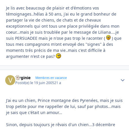
Je lis avec beaucoup de plaisir et d'émotions vos
témoignages..hélas à 50 ans, j'ai eu le grand bonheur de
partager la vie de chiens, de chats et de chevaux
exceptionnels qui ont tous une place privilégiée dans mon
coeur...mais je suis troublée par le message de Liliana....je
suis PERSUADEE mais je n'ose pas trop le raconter (
) que
tous mes compagnons m'ont envoyé des "signes" à des
moments trés précis de ma vie..mais c'est difficile à
argumenter n'est ce pas?
Virginie
Autho
Membres en vacance
Posté(e)
le 19 juin 2005
21 a
J'ai eu un chien, Prince montagne des Pyrenées, mais je suis
trop petite pour me rappeller de lui, sauf par photos...mais
je sais que c'était un amour...
Sinon, depuis toujours je rêvais d'un chien...3 décembre