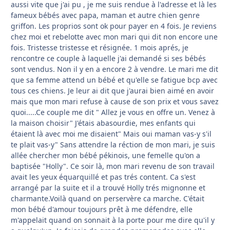
aussi vite que j'ai pu , je me suis rendue à l'adresse et là les
fameux bébés avec papa, maman et autre chien genre
griffon. Les proprios sont ok pour payer en 4 fois. Je reviens
chez moi et rebelotte avec mon mari qui dit non encore une
fois. Tristesse tristesse et résignée. 1 mois aprés, je
rencontre ce couple à laquelle j'ai demandé si ses bébés
sont vendus. Non il y en a encore 2 à vendre. Le mari me dit
que sa femme attend un bébé et qu'elle se fatigue bcp avec
tous ces chiens. Je leur ai dit que j'aurai bien aimé en avoir
mais que mon mari refuse à cause de son prix et vous savez
quoi.....Ce couple me dit " Allez je vous en offre un. Venez à
la maison choisir" J'étais abasourdie, mes enfants qui
étaient là avec moi me disaient" Mais oui maman vas-y s'il
te plait vas-y" Sans attendre la réction de mon mari, je suis
allée chercher mon bébé pékinois, une femelle qu'on a
baptisée "Holly". Ce soir là, mon mari revenu de son travail
avait les yeux équarquillé et pas trés content. Ca s'est
arrangé par la suite et il a trouvé Holly trés mignonne et
charmante.Voilà quand on perservère ca marche. C'était
mon bébé d'amour toujours prêt à me défendre, elle
m'appelait quand on sonnait à la porte pour me dire qu'il y