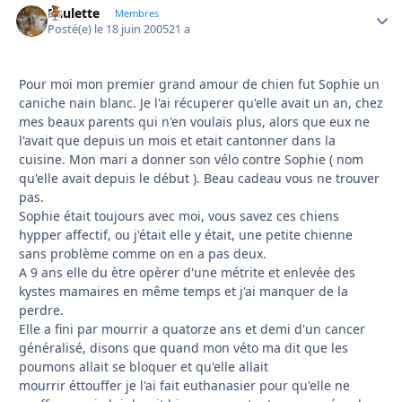
Paulette
Autho
Membres
Posté(e)
le 18 juin 2005
21 a
Pour moi mon premier grand amour de chien fut Sophie un
caniche nain blanc. Je l'ai récuperer qu'elle avait un an, chez
mes beaux parents qui n'en voulais plus, alors que eux ne
l'avait que depuis un mois et etait cantonner dans la
cuisine. Mon mari a donner son vélo contre Sophie ( nom
qu'elle avait depuis le début ). Beau cadeau vous ne trouver
pas.
Sophie était toujours avec moi, vous savez ces chiens
hypper affectif, ou j'était elle y était, une petite chienne
sans problème comme on en a pas deux.
A 9 ans elle du ètre opèrer d'une métrite et enlevée des
kystes mamaires en même temps et j'ai manquer de la
perdre.
Elle a fini par mourrir a quatorze ans et demi d'un cancer
généralisé, disons que quand mon véto ma dit que les
poumons allait se bloquer et qu'elle allait
mourrir éttouffer je l'ai fait euthanasier pour qu'elle ne