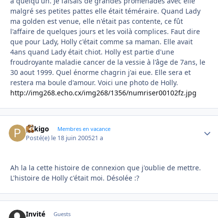
a quelqu'un. Je faisais de grandes promenades avec elle
malgré ses petites pattes elle était téméraire. Quand Lady
ma golden est venue, elle n'était pas contente, ce fût
l'affaire de quelques jours et les voilà complices. Faut dire
que pour Lady, Holly c'était comme sa maman. Elle avait
4ans quand Lady était chiot. Holly est partie d'une
froudroyante maladie cancer de la vessie à l'âge de 7ans, le
30 aout 1999. Quel énorme chagrin j'ai eue. Elle sera et
restera ma boule d'amour. Voici une photo de Holly.
http://img268.echo.cx/img268/1356/numriser00102fz.jpg
pekigo
Autho
Membres en vacance
Posté(e)
le 18 juin 2005
21 a
Ah la la cette histoire de connexion que j'oublie de mettre.
L'histoire de Holly c'était moi. Désolée :?
Invité
Guests