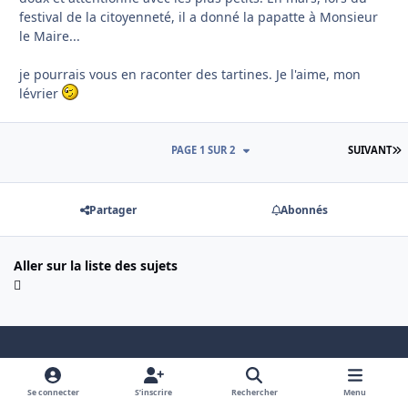
festival de la citoyenneté, il a donné la papatte à Monsieur
le Maire...
je pourrais vous en raconter des tartines. Je l'aime, mon
lévrier
D
PAGE 1 SUR 2
SUIVANT
Partager
Abonnés
Aller sur la liste des sujets
Light Mode
Dark Mode
System Preference
f
x
Se connecter
S’inscrire
Rechercher
Menu
a