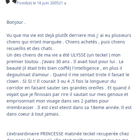
Posté(e)
le 18 juin 2005
21 a
Bonjour .
Vu que ma vie est dejà plutôt derriere moi j' ai eu plusieurs
chiens qui m'ont marquée . Chiens achetés , puis chiens
recueillis et des chats .
Un des chiens de ma vie a été ULYSSE (un teckel ) mon
premier toutou . J'avais 30 ans . Il avait tout pour lui . La
beauté (il était très bien coiffé) l'intelligence , en plus il
degoulinait d'amour . Quand il me sentait triste il faisait le
clown . SI SI !! Il courait 3 ou 4 ,5 fois la longueur du
corridor en faisant sauter ses grandes oreilles . Et quand il
voyait que je finissais par rire il sautait sur mes genoux et
emprisonnait mon visage dans ses 2 pattes pour
m'embrasser . Il est s'est eteint dans sa 18eme année. Il est
dans coeur à tout jamais.
L'extraordinaire PRINCESSE matinée teckel recuperée chez