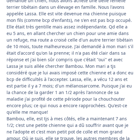
demandé un chien, nous avons acheté une belle femelle
terrier tibétain dans un élevage en famille. Nous l'avons
appelée Lassa. Elle est vite devenue ma chienne puisque
mon fils (comme bcp d'enfants), ne s'en est pas bcp occupé.
Elle était très gentille mais assez indépendante. Qd elle a
eu 5 ans, en allant chercher un chien pour une amie dans
un refuge, ma route a croisé celle d'un autre terrier tibétain
de 10 mois, toute malheureuse. J'ai demandé à mon mari s'il
était d'accord qu'on la prenne; il n'a pas été clair dans sa
réponse et j'ai bien sûr compris que c'était "oui" et avec
Lassa je suis allée chercher Bambou. Mon mari a tjs
considéré que je lui avais imposé cette chienne et a donc eu
bcp de difficultés à l'accepter. Lassa, elle, a vécu 12 ans et
est partie il y a 7 mois; d'un mélanosarcome. Puisque j'ai eu
la chance de la garder 1 an 1/2 après l'annonce de sa
maladie j'ai profité de cette période pour la chouchouter
encore plus; ce qui nous a encore rapprochées. Qu'est-ce
qu'elle me manque!
Bambou, elle, est tjs à mes côtés, elle a maintenant 7 ans
1/2; c'est une petite chienne qui a dû souffrir avant que je
ne l'adopte et c'est mon petit pot de colle et mon grand
amour. Où je suis, elle se trouve, les autres membres de la