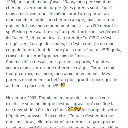
1994, un samdi matin, j'avais 13ans, mon père vient me
chercher avec mon beau-père(mes parents sont séparés
mais amis(vivent dans le même locatif)), on partait au
magasin de meuble chercher un canapé, mais au retour
quel ne fut pas mon étonnement: on s'est arrêté devant la
spa!! Mon père avait réservé un petit fox terrier, seulement
ils étaient 2, et on ne devait en prendre "un"!!! On s'est
dirigés vers la cage des chiots, et c'est là que j'ai eu mon
coup de foudre, tout de suite j'ai su que c'était elle!! Téquila,
croisée beauceron/appenzellois de 2mois...
Comme cité ci dessus, mes parents séparés, 3 petites
soeurs mais avec grande différence d'âge... Téquila était
tout pour moi, ma soeur, mon amie, mon amour... Mes
parents m'ont même acheté un plus grand lit pour qu'elle
ait bien sa place vers moi!!!!
Novembre 2003: Téquila ne mange plus, maigri à vue
d'oeil... le véto me dit que c'est pas grave, qu'a cet âge la,
elle devrait déjà être loin (9ans)
Je change de véto=
hépatite+jaunisse!!! 8 décembre, Téquila s'est endormie
dans mes bras, elle m'a donné un dernier regard qui me
disait aurevoir!! C'était et c'est la chienne de ma vie...Même