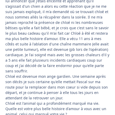
lui annoncer que j'étais enceinte et apprenant qu'il
s'agissait d'un chien a alors eu cette réaction que je ne me
suis jamais expliqué, il m'a demandé où se trouvait chloé et
nous sommes allés la récupérer dans la soirée. Il ne m'a
jamais reproché la présence de chloé ni les nombreuses
bêtises qu'elle a fait bébé, et je crois que c'est sans le savoir
le plus beau cadeau qu'il m'ai fait car Chloé à été et restera
ma plus belle histoire d'amour. Elle a vécu 11 ans à mes
côtés et suite à l'ablation d'une chaîne mammaire (elle avait
une petite tumeur), elle est devenue (pb lors de l'opération)
cardiaque. Je l'ai soigné mais avec les grosses chaleurs d'il y
a 5 ans elle fait plusieurs incidents cardiaques coup sur
coup et j'ai décidé de la faire endormir pour qu'elle parte
sans souffrir.
Chloé est devenue mon ange gardien. Une semaine après
son décès je suis certaine qu'elle mettait Pascal sur ma
route pour la remplacer dans mon coeur si vide depuis son
départ, et je continue à penser à elle tous les jours en
attendant de la retrouver un jour.
Chloé est l'animal qui a profondément marqué ma vie.
Quelle est votre plus belle histoire d'amour à vous avec un
animal, celui qui marqué votre vie ?