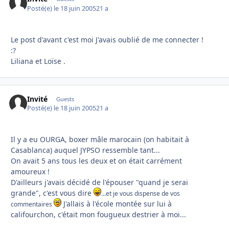
Posté(e)
le 18 juin 2005
21 a
Le post d'avant c'est moi J'avais oublié de me connecter !
:?
Liliana et Loïse .
Invité
Guests
Posté(e)
le 18 juin 2005
21 a
Il y a eu OURGA, boxer mâle marocain (on habitait à
Casablanca) auquel JYPSO ressemble tant...
On avait 5 ans tous les deux et on était carrément
amoureux !
D'ailleurs j'avais décidé de l'épouser "quand je serai
grande", c'est vous dire
...et je vous dispense de vos
J'allais à l'école montée sur lui à
commentaires
califourchon, c'était mon fougueux destrier à moi...