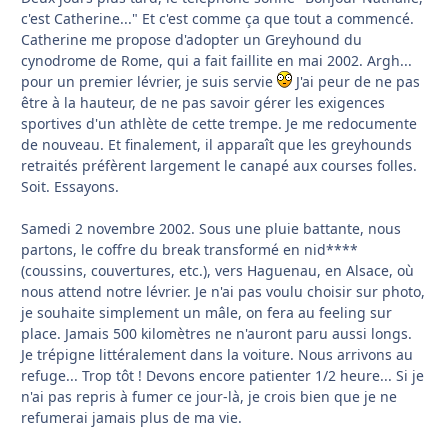
c'est Catherine..." Et c'est comme ça que tout a commencé.
Catherine me propose d'adopter un Greyhound du
cynodrome de Rome, qui a fait faillite en mai 2002. Argh...
pour un premier lévrier, je suis servie
J'ai peur de ne pas
être à la hauteur, de ne pas savoir gérer les exigences
sportives d'un athlète de cette trempe. Je me redocumente
de nouveau. Et finalement, il apparaît que les greyhounds
retraités préfèrent largement le canapé aux courses folles.
Soit. Essayons.
Samedi 2 novembre 2002. Sous une pluie battante, nous
partons, le coffre du break transformé en nid****
(coussins, couvertures, etc.), vers Haguenau, en Alsace, où
nous attend notre lévrier. Je n'ai pas voulu choisir sur photo,
je souhaite simplement un mâle, on fera au feeling sur
place. Jamais 500 kilomètres ne n'auront paru aussi longs.
Je trépigne littéralement dans la voiture. Nous arrivons au
refuge... Trop tôt ! Devons encore patienter 1/2 heure... Si je
n'ai pas repris à fumer ce jour-là, je crois bien que je ne
refumerai jamais plus de ma vie.