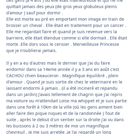
des gens (à 4 ans ) où elle etait malheureuse et qui ne me
quittait jamais des yeux (de gros yeux globuleux pleins
d'amour ) sauf pour dormir .
Elle est morte au pré en emportant mon image en train de
brosser un cheval . Elle était en traitement pour un cancer .
Elle me regardait faire et quand je suis revenue vers la
barriere, elle était étendue comme si elle dormait . Elle était
morte .Elle dors sous le cerisier . Merveilleuse Princesse
que je n'oublierai jamais.
Il y en a eu d'autres mais le dernier que j'ai du faire
endormir dans sa 14eme année il y a 3 ans en août c'est
CACHOU chien beauceron . Magnifique équilibré , plein
d'amour . Quand je suis sortie de chez le veterinaire en le
laissant endormi à jamais . (il a été incineré et repandu
dans un jardin) J'avais tellement de chagrin que j'ai repris
ma voiture ou m'attendait Loïse ma whippet et je suis partie
dans une forêt à 10km de la ville (où les gens aiment bien
aller faire des pique niques et de la randonnée ) Tout de
suite , après le debut d'un sentier sur la droite j'ai vu dans
les buissons à 2 ou 3 mètres de moi un magnifique
chevreuil . Je me suis arretée ,je l'ai regardé un long