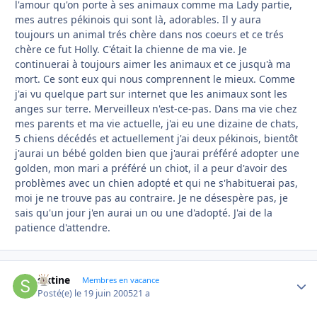
l'amour qu'on porte à ses animaux comme ma Lady partie,
mes autres pékinois qui sont là, adorables. Il y aura
toujours un animal trés chère dans nos coeurs et ce trés
chère ce fut Holly. C'était la chienne de ma vie. Je
continuerai à toujours aimer les animaux et ce jusqu'à ma
mort. Ce sont eux qui nous comprennent le mieux. Comme
j'ai vu quelque part sur internet que les animaux sont les
anges sur terre. Merveilleux n'est-ce-pas. Dans ma vie chez
mes parents et ma vie actuelle, j'ai eu une dizaine de chats,
5 chiens décédés et actuellement j'ai deux pékinois, bientôt
j'aurai un bébé golden bien que j'aurai préféré adopter une
golden, mon mari a préféré un chiot, il a peur d'avoir des
problèmes avec un chien adopté et qui ne s'habituerai pas,
moi je ne trouve pas au contraire. Je ne désespère pas, je
sais qu'un jour j'en aurai un ou une d'adopté. J'ai de la
patience d'attendre.
sixtine
Autho
Membres en vacance
Posté(e)
le 19 juin 2005
21 a