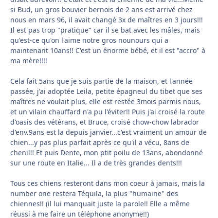
si Bud, un gros bouvier bernois de 2 ans est arrivé chez
nous en mars 96, il avait changé 3x de maîtres en 3 jours!!!
Il est pas trop "pratique" car il se bat avec les mâles, mais
qu'est-ce qu'on l'aime notre gros nounours qui a
maintenant 10ans!! C'est un énorme bébé, et il est "accro" à
ma mère!!!!
Cela fait 5ans que je suis partie de la maison, et l'année
passée, j'ai adoptée Leila, petite épagneul du tibet que ses
maîtres ne voulait plus, elle est restée 3mois parmis nous,
et un vilain chauffard n'a pu l'éviter!! Puis j'ai croisé la route
d'oasis des vétérans, et Bruce, croisé chow-chow labrador
d'env.9ans est la depuis janvier...c'est vraiment un amour de
chien...y pas plus parfait après ce qu'il a vécu, 8ans de
chenil!! Et puis Dente, mon ptit poilu de 13ans, abondonné
sur une route en Italie... Il a de très grandes dents!!!
Tous ces chiens resteront dans mon coeur à jamais, mais la
number one restera Téquila, la plus "humaine" des
chiennes!! (il lui manquait juste la parole!! Elle a même
réussi à me faire un téléphone anonyme!!)