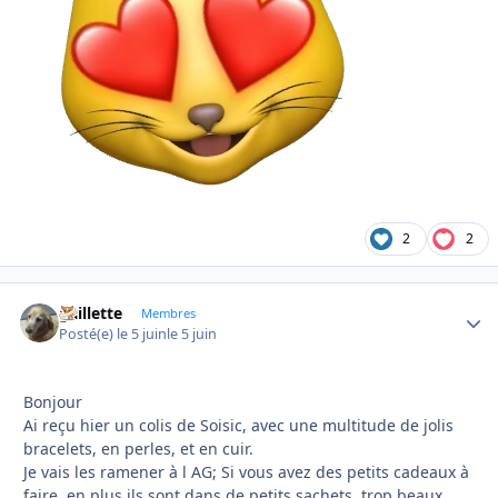
2
2
gaillette
Autho
Membres
Posté(e)
le 5 juin
le 5 juin
Bonjour
Ai reçu hier un colis de Soisic, avec une multitude de jolis
bracelets, en perles, et en cuir.
Je vais les ramener à l AG; Si vous avez des petits cadeaux à
faire, en plus ils sont dans de petits sachets, trop beaux