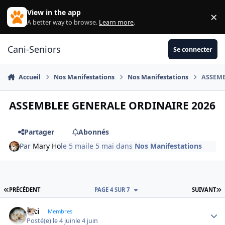
Aller au contenu
View in the app
×
Di
A better way to browse.
Learn more
.
Cani-Seniors
Se connecter
Accueil
Nos Manifestations
Nos Manifestations
ASSEMB
ASSEMBLEE GENERALE ORDINAIRE 2026
Partager
Abonnés
Par
Mary Ho
le 5 mai
le 5 mai
dans
Nos Manifestations
PREMIÈRE PAGE
D
PRÉCÉDENT
PAGE 4 SUR 7
SUIVANT
asti
Autho
Membres
Posté(e)
le 4 juin
le 4 juin