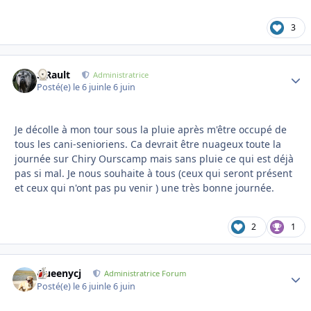
3
S.Rault
Autho
Administratrice
Posté(e)
le 6 juin
le 6 juin
Je décolle à mon tour sous la pluie après m'être occupé de
tous les cani-senioriens. Ca devrait être nuageux toute la
journée sur Chiry Ourscamp mais sans pluie ce qui est déjà
pas si mal. Je nous souhaite à tous (ceux qui seront présent
et ceux qui n'ont pas pu venir ) une très bonne journée.
2
1
Queenycj
Autho
Administratrice Forum
Posté(e)
le 6 juin
le 6 juin