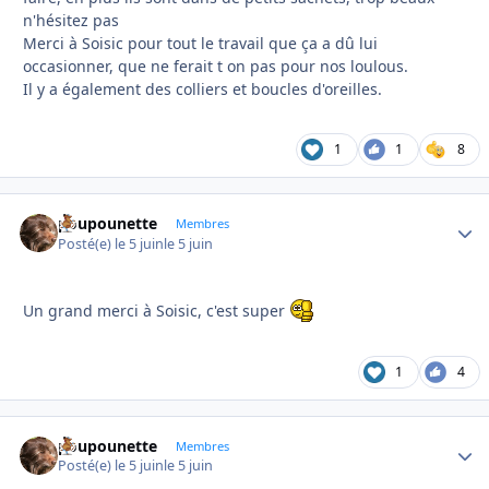
n'hésitez pas
Merci à Soisic pour tout le travail que ça a dû lui
occasionner, que ne ferait t on pas pour nos loulous.
Il y a également des colliers et boucles d'oreilles.
1
1
8
poupounette
Autho
Membres
Posté(e)
le 5 juin
le 5 juin
Un grand merci à Soisic, c'est super
1
4
poupounette
Autho
Membres
Posté(e)
le 5 juin
le 5 juin