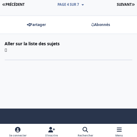
PREMIÈRE PAGE
D
PRÉCÉDENT
PAGE 4 SUR 7
SUIVANT
Partager
Abonnés
Aller sur la liste des sujets
Light Mode
Dark Mode
System Preference
f
x
a
Se connecter
S’inscrire
Rechercher
Menu