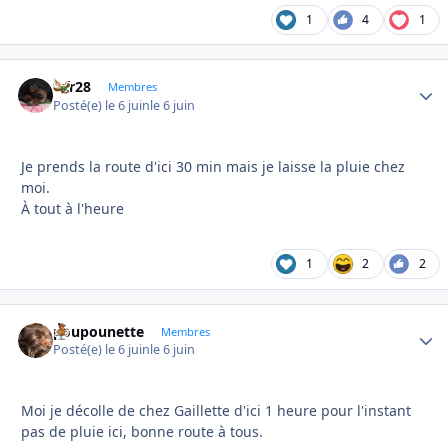
1
4
1
frfr28
Autho
Membres
Posté(e)
le 6 juin
le 6 juin
Je prends la route d'ici 30 min mais je laisse la pluie chez
moi.
À tout à l'heure
1
2
2
poupounette
Autho
Membres
Posté(e)
le 6 juin
le 6 juin
Moi je décolle de chez Gaillette d'ici 1 heure pour l'instant
pas de pluie ici, bonne route à tous.