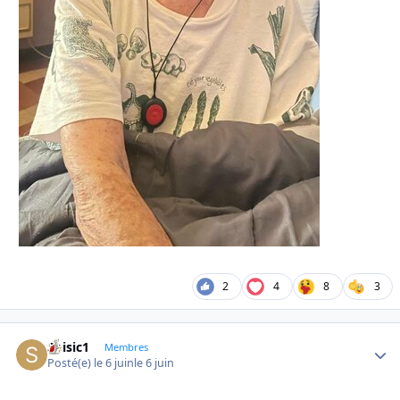
2
4
8
3
Soisic1
Autho
Membres
Posté(e)
le 6 juin
le 6 juin