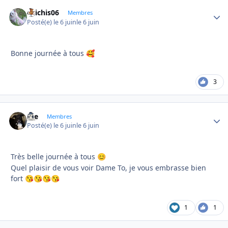
chichis06
Autho
Membres
Posté(e)
le 6 juin
le 6 juin
Bonne journée à tous
🥰
3
Joe
Autho
Membres
Posté(e)
le 6 juin
le 6 juin
Très belle journée à tous
😊
Quel plaisir de vous voir Dame To, je vous embrasse bien
fort
😘
😘
😘
😘
1
1