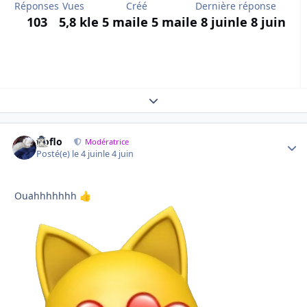
Réponses
Vues
Créé
Dernière réponse
103
5,8 k
le 5 mai
le 5 mai
le 8 juin
le 8 juin
Expand topic overview
floflo
Autho
Modératrice
Posté(e)
le 4 juin
le 4 juin
Ouahhhhhhh
👍