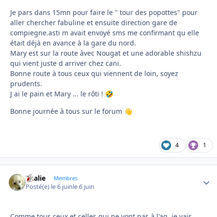
Je pars dans 15mn pour faire le " tour des popottes" pour
aller chercher fabuline et ensuite direction gare de
compiegne.asti m avait envoyé sms me confirmant qu elle
était déjà en avance à la gare du nord.
Mary est sur la route àvec Nougat et une adorable shishzu
qui vient juste d arriver chez cani.
Bonne route à tous ceux qui viennent de loin, soyez
prudents.
J ai le pain et Mary ... le rôti !
🤣
Bonne journée à tous sur le forum
👋
4
1
Thalie
Autho
Membres
Posté(e)
le 6 juin
le 6 juin
Comme tous ceux et celles qui ne vont pas à l'ag, je vais