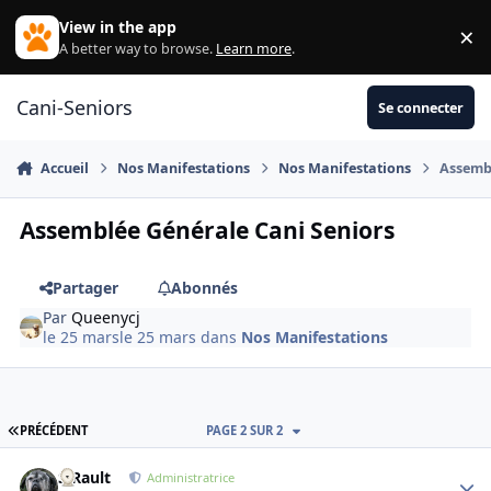
Aller au contenu
View in the app
×
Di
A better way to browse.
Learn more
.
Cani-Seniors
Se connecter
Accueil
Nos Manifestations
Nos Manifestations
Assembl
Assemblée Générale Cani Seniors
Partager
Abonnés
Par
Queenycj
le 25 mars
le 25 mars
dans
Nos Manifestations
PREMIÈRE PAGE
PRÉCÉDENT
PAGE 2 SUR 2
S.Rault
Autho
Administratrice