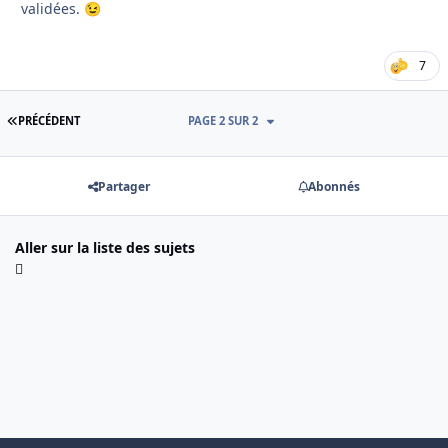
validées.
😉
7
PREMIÈRE PAGE
PRÉCÉDENT
PAGE 2 SUR 2
Partager
Abonnés
Aller sur la liste des sujets