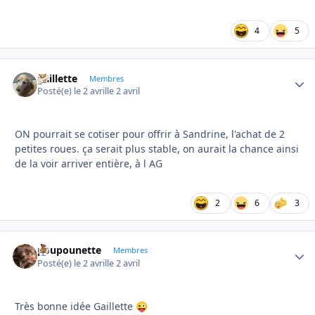
4
5
gaillette
Autho
Membres
Posté(e)
le 2 avril
le 2 avril
ON pourrait se cotiser pour offrir à Sandrine, l'achat de 2
petites roues. ça serait plus stable, on aurait la chance ainsi
de la voir arriver entière, à l AG
2
6
3
poupounette
Autho
Membres
Posté(e)
le 2 avril
le 2 avril
Très bonne idée Gaillette
😜