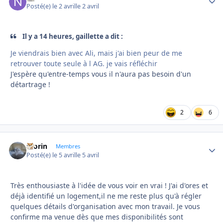
Posté(e)
le 2 avril
le 2 avril
Il y a 14 heures, gaillette a dit :
Je viendrais bien avec Ali, mais j'ai bien peur de me
retrouver toute seule à l AG. je vais réfléchir
J'espère qu'entre-temps vous il n'aura pas besoin d'un
détartrage !
2
6
morin
Autho
Membres
Posté(e)
le 5 avril
le 5 avril
Très enthousiaste à l'idée de vous voir en vrai ! J'ai d'ores et
déjà identifié un logement,il ne me reste plus qu'à régler
quelques détails d'organisation avec mon travail. Je vous
confirme ma venue dès que mes disponibilités sont