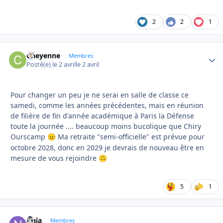
2
2
1
Cheyenne
Autho
Membres
Posté(e)
le 2 avril
le 2 avril
Pour changer un peu je ne serai en salle de classe ce
samedi, comme les années précédentes, mais en réunion
de filière de fin d'année académique à Paris la Défense
toute la journée .... beaucoup moins bucolique que Chiry
Ourscamp
Ma retraite "semi-officielle" est prévue pour
😐
octobre 2028, donc en 2029 je devrais de nouveau être en
mesure de vous rejoindre
🙃
5
1
Naïa
Autho
Membres