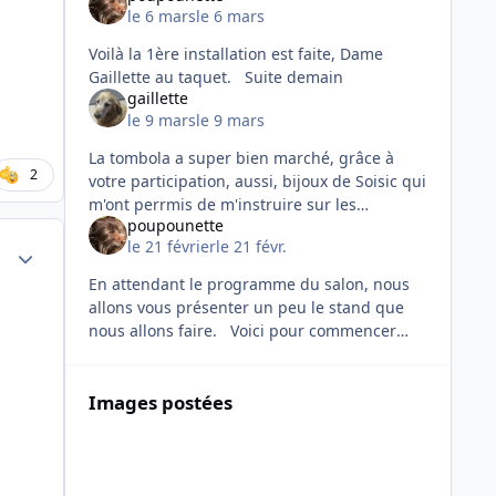
le 6 mars
le 6 mars
Voilà la 1ère installation est faite, Dame
Gaillette au taquet. Suite demain
gaillette
le 9 mars
le 9 mars
La tombola a super bien marché, grâce à
2
votre participation, aussi, bijoux de Soisic qui
m'ont perrmis de m'instruire sur les
poupounette
propriétés des perles et pierres semi
le 21 février
le 21 févr.
Author stats
précieuses, qu'elle m'avait envoyées
En attendant le programme du salon, nous
allons vous présenter un peu le stand que
nous allons faire. Voici pour commencer
une superbe affiche faite pour nos
parrainages par notre amie mor
Images postées