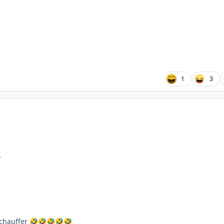
1
3
r
 chauffer
🤣
🤣
🤣
🤣
🤣