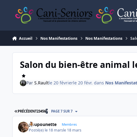
Aller au contenu
Accueil
Nos Manifestations
Nos Manifestations
Sal
Salon du bien-être animal l
Par
S.Rault
le 20 février
le 20 févr.
dans
Nos Manifesta
PREMIÈRE PAGE
PRÉCÉDENT
2
3
4
5
6
7
PAGE 7 SUR 7
poupounette
Membres
Posté(e)
le 18 mars
le 18 mars