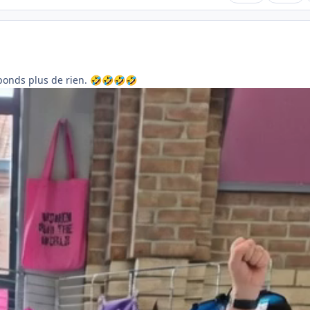
réponds plus de rien.
🤣
🤣
🤣
🤣