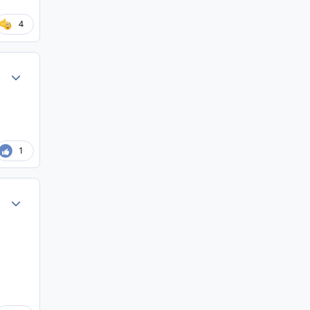
4
Author stats
1
Author stats