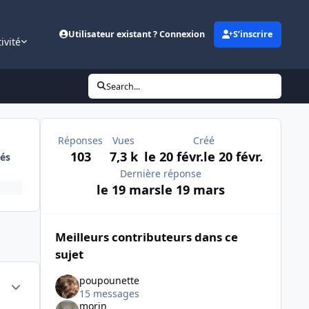
Utilisateur existant ? Connexion
S’inscrire
ivité
Search...
Réponses
Vues
Créé
103
7,3 k
le 20 févr.
le 20 févr.
és
Dernière réponse
le 19 mars
le 19 mars
Meilleurs contributeurs dans ce
sujet
poupounette
Author stats
15 messages
morin