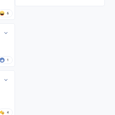
6
Author stats
1
Author stats
4