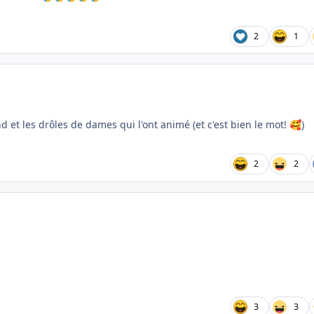
2
1
et les drôles de dames qui l'ont animé (et c'est bien le mot!
)
🥰
2
2
3
3