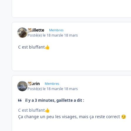
gaillette
Membres
Posté(e)
le 18 mars
le 18 mars
C est bluffant
👍
morin
Membres
Posté(e)
le 18 mars
le 18 mars
il y a 3 minutes, gaillette a dit :
C est bluffant
👍
Ça change un peu les visages, mais ça reste correct
😏