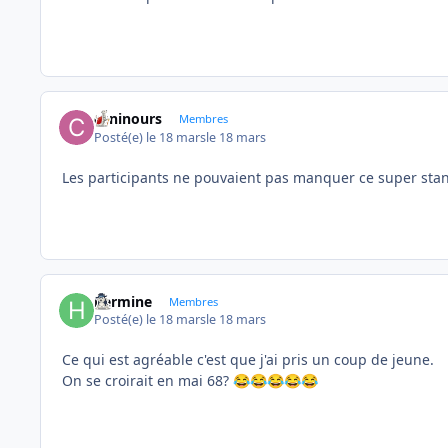
caninours
Membres
Posté(e)
le 18 mars
le 18 mars
Les participants ne pouvaient pas manquer ce super stand 
hermine
Membres
Posté(e)
le 18 mars
le 18 mars
Ce qui est agréable c'est que j'ai pris un coup de jeune.
On se croirait en mai 68?
😂
😂
😂
😂
😂