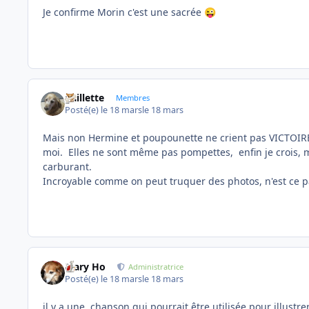
Je confirme Morin c'est une sacrée
😜
gaillette
Membres
Posté(e)
le 18 mars
le 18 mars
Mais non Hermine et poupounette ne crient pas VICTOIRE, p
moi. Elles ne sont même pas pompettes, enfin je crois, 
carburant.
Incroyable comme on peut truquer des photos, n'est ce 
Mary Ho
Administratrice
Posté(e)
le 18 mars
le 18 mars
il y a une chanson qui pourrait être utilisée pour illustre