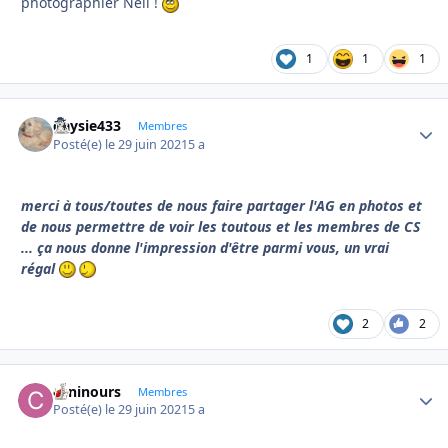
photographier Neil !
1
1
1
daysie433
Autho
Membres
Posté(e)
le 29 juin 2021
5 a
merci à tous/toutes de nous faire partager l'AG en photos et
de nous permettre de voir les toutous et les membres de CS
... ça nous donne l'impression d'être parmi vous, un vrai
régal
2
2
caninours
Autho
Membres
Posté(e)
le 29 juin 2021
5 a