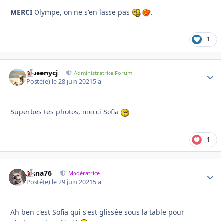
MERCI
Olympe, on ne s'en lasse pas
.
1
Queenycj
Autho
Administratrice Forum
Posté(e)
le 28 juin 2021
5 a
Superbes tes photos, merci Sofia
1
Anna76
Autho
Modératrice
Posté(e)
le 29 juin 2021
5 a
Ah ben c'est Sofia qui s'est glissée sous la table pour