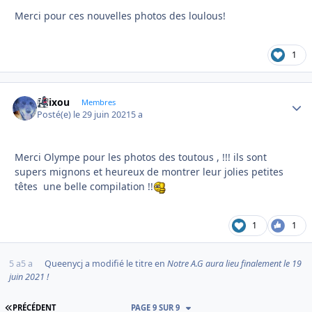
Merci pour ces nouvelles photos des loulous!
1
felixou
Autho
Membres
Posté(e)
le 29 juin 2021
5 a
Merci Olympe pour les photos des toutous , !!! ils sont
supers mignons et heureux de montrer leur jolies petites
têtes une belle compilation !!
1
1
5 a
5 a
Queenycj
a modifié le titre en
Notre A.G aura lieu finalement le 19
juin 2021 !
PREMIÈRE PAGE
PRÉCÉDENT
PAGE 9 SUR 9