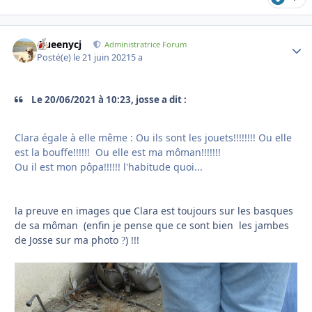
Queenycj
Autho
Administratrice Forum
Posté(e)
le 21 juin 2021
5 a
Le 20/06/2021 à 10:23, josse a dit :
Clara égale à elle même : Ou ils sont les jouets!!!!!!!! Ou elle
est la bouffe!!!!!! Ou elle est ma môman!!!!!!!
Ou il est mon pôpa!!!!!! l'habitude quoi...
la preuve en images que Clara est toujours sur les basques
de sa môman (enfin je pense que ce sont bien les jambes
de Josse sur ma photo
) !!!
?