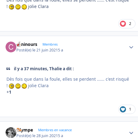
!
jolie Clara
2
caninours
Autho
Membres
Posté(e)
le 21 juin 2021
5 a
il y a 37 minutes, Thalie a dit :
Dès fois que dans la foule, elles se perdent ...... c'est risqué
!
jolie Clara
+
1
1
Olympe
Autho
Membres en vacance
Posté(e)
le 28 juin 2021
5 a