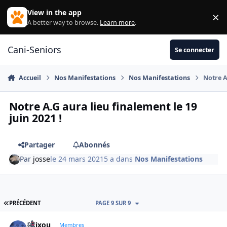
Aller au contenu
View in the app
×
Di
A better way to browse.
Learn more
.
Cani-Seniors
Se connecter
Accueil
Nos Manifestations
Nos Manifestations
Notre A
Notre A.G aura lieu finalement le 19
juin 2021 !
Partager
Abonnés
Par
josse
le 24 mars 2021
5 a
dans
Nos Manifestations
PREMIÈRE PAGE
PRÉCÉDENT
PAGE 9 SUR 9
felixou
Autho
Membres