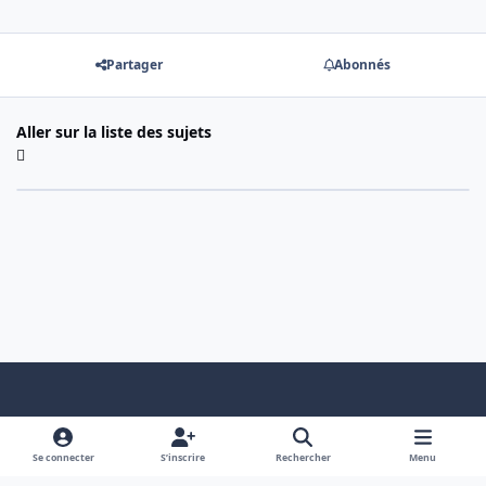
Partager
Abonnés
Aller sur la liste des sujets
Light Mode
Dark Mode
System Preference
f
x
a
Se connecter
S’inscrire
Rechercher
Menu
Nous contacter
Cookies
c