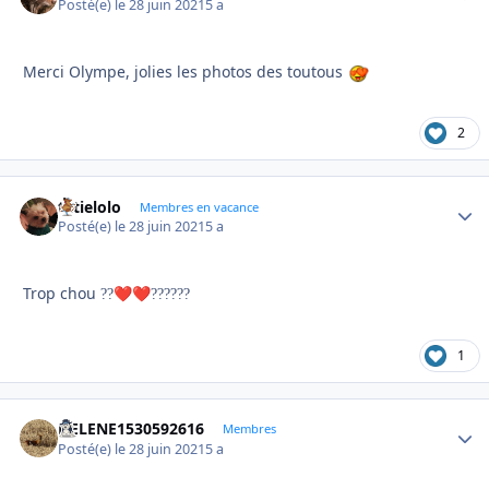
Posté(e)
le 28 juin 2021
5 a
Merci Olympe, jolies les photos des toutous
2
tatielolo
Autho
Membres en vacance
Posté(e)
le 28 juin 2021
5 a
Trop chou
?
?
❤️
❤️
?
?
??
??
1
HELENE1530592616
Autho
Membres
Posté(e)
le 28 juin 2021
5 a