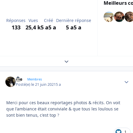
Meilleurs c
Réponses
Vues
Créé
Dernière réponse
133
25,4 k
5 a
5 a
5 a
5 a
Expand topic overview
Joe
Autho
Membres
Posté(e)
le 21 juin 2021
5 a
Merci pour ces beaux reportages photos & récits. On voit
que l'ambiance était conviviale & que tous les loulous se
sont bien tenus, c'est top
?
1