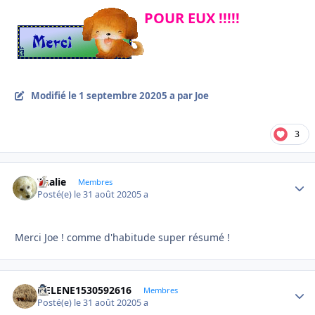
POUR EUX !!!!!
Modifié
le 1 septembre 2020
5 a
par Joe
3
Thalie
Autho
Membres
Posté(e)
le 31 août 2020
5 a
Merci Joe ! comme d'habitude super résumé !
HELENE1530592616
Autho
Membres
Posté(e)
le 31 août 2020
5 a