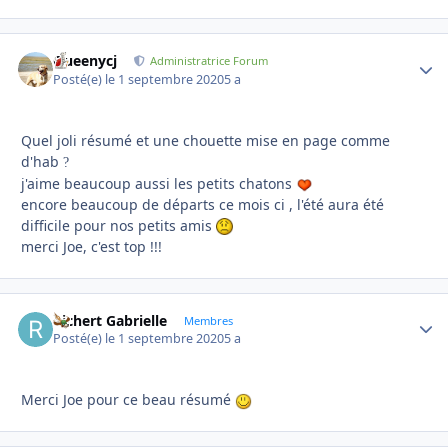
Queenycj
Autho
Administratrice Forum
Posté(e)
le 1 septembre 2020
5 a
Quel joli résumé et une chouette mise en page comme
d'hab
?
j'aime beaucoup aussi les petits chatons
encore beaucoup de départs ce mois ci , l'été aura été
difficile pour nos petits amis
merci Joe, c'est top !!!
Richert Gabrielle
Autho
Membres
Posté(e)
le 1 septembre 2020
5 a
Merci Joe pour ce beau résumé