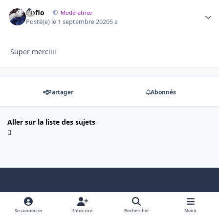
floflo
Autho
Modératrice
Posté(e)
le 1 septembre 2020
5 a
Super merciiii
Partager
Abonnés
Aller sur la liste des sujets
Light Mode
Dark Mode
System Preference
f
x
a
Se connecter
S’inscrire
Rechercher
Menu
Nous contacter
Cookies