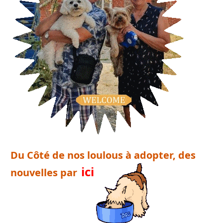
Du Côté de nos loulous à adopter, des
ici
nouvelles par