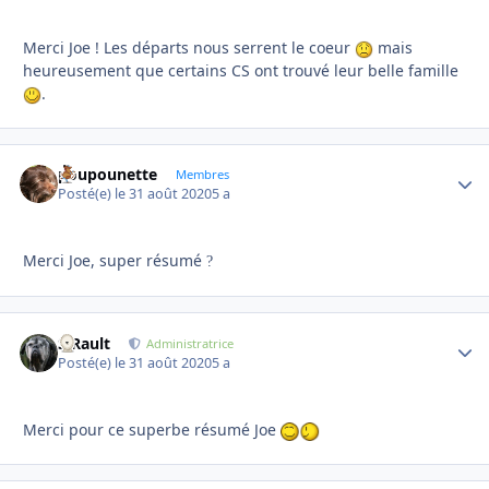
Merci Joe ! Les départs nous serrent le coeur
mais
heureusement que certains CS ont trouvé leur belle famille
.
poupounette
Autho
Membres
Posté(e)
le 31 août 2020
5 a
Merci Joe, super résumé
?
S.Rault
Autho
Administratrice
Posté(e)
le 31 août 2020
5 a
Merci pour ce superbe résumé Joe