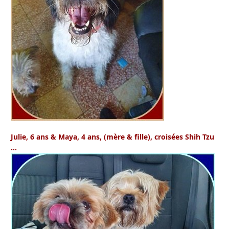
Julie
, 6 ans
& Maya
, 4 ans, (mère & fille), croisées Shih Tzu
…