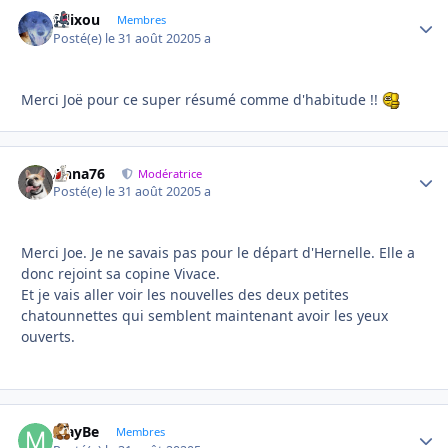
felixou
Autho
Membres
Posté(e)
le 31 août 2020
5 a
Merci Joë pour ce super résumé comme d'habitude !!
Anna76
Autho
Modératrice
Posté(e)
le 31 août 2020
5 a
Merci Joe. Je ne savais pas pour le départ d'Hernelle. Elle a
donc rejoint sa copine Vivace.
Et je vais aller voir les nouvelles des deux petites
chatounnettes qui semblent maintenant avoir les yeux
ouverts.
MayBe
Autho
Membres