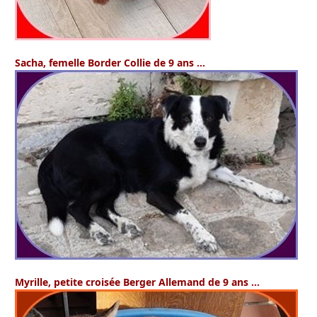
Sacha
, femelle Border Collie de 9 ans …
Myrille,
petite croisée Berger Allemand de 9 ans …