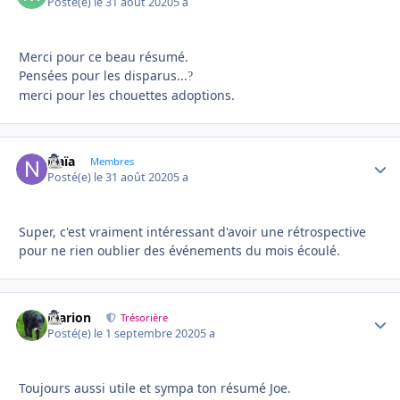
Posté(e)
le 31 août 2020
5 a
Merci pour ce beau résumé.
Pensées pour les disparus...
?
merci pour les chouettes adoptions.
Naïa
Autho
Membres
Posté(e)
le 31 août 2020
5 a
Super, c'est vraiment intéressant d'avoir une rétrospective
pour ne rien oublier des événements du mois écoulé.
Marion
Autho
Trésorière
Posté(e)
le 1 septembre 2020
5 a
Toujours aussi utile et sympa ton résumé Joe.