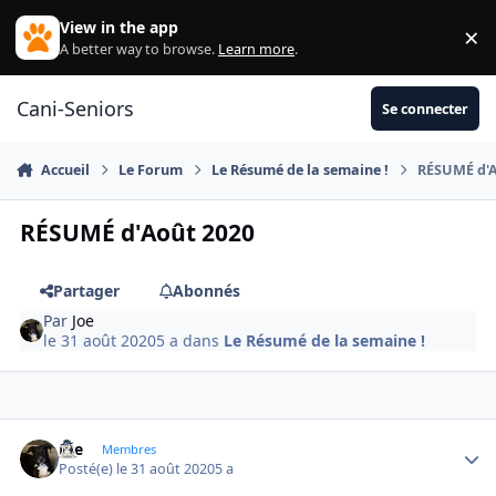
Aller au contenu
View in the app
×
Di
A better way to browse.
Learn more
.
Cani-Seniors
Se connecter
Accueil
Le Forum
Le Résumé de la semaine !
RÉSUMÉ d'A
RÉSUMÉ d'Août 2020
Partager
Abonnés
Par
Joe
le 31 août 2020
5 a
dans
Le Résumé de la semaine !
Joe
Autho
Membres
Posté(e)
le 31 août 2020
5 a