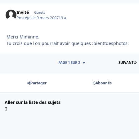
Invité
Guests
Posté(e)
le 9 mars 2007
19 a
Merci Miminne.
Tu crois que l'on pourrait avoir quelques :bienttdesphotos:
D
PAGE 1 SUR 2
SUIVANT
Partager
Abonnés
Aller sur la liste des sujets