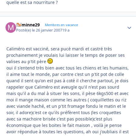
quelle est sa nourriture ?
miminne29
Autho
Membres en vacance
Posté(e)
le 26 janvier 2007
19 a
Caliméro est vacciné, sera pucé mardi et castré très
prochainement je voulais lui laisser le temps de poser ses
valises au p'tit père
oui il s'entend très bien avec tous les chiens et les humains,
il aime tout le monde, par contre c'est un p'tit pot de colle
quand il sent qu'on est pas à coté il cherche partout, je dois
rappeler que Caliméro est aveugle qu'il n'est pas sourd
mais qu'il a du mal à situer les sons, il pèse 6kgs500 et avec
moi il mange maison comme les autres ( coquillettes ou riz
avec viande haché, et un p'tit fromage fondu le matin et le
soir, il adore)c'est ce qu'ils préfèrent tous (les croquettes
avec sa machoire brisée c'est pas possible)c'est plus
économique que les boites le fait maison , voilà je pense
avoir répondue à toutes les questions, ah oui j'oubliais il est