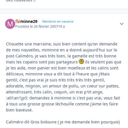
miminne29
Autho
Membres en vacance
Posté(e)
le 26 février 2007
19 a
Chouette une marraine, suis bien content qu'on demande
de mes nouvelles, miminne en a donné aujourd'hui sur le
post Caliméro, je vais très bien, la gamelle est très bonne
mais les copains sont pas partageurs
ils veulent pas que
je les aide, mon panier est bien moelleux et les calins sont
délicieux, miminne vous a dit tout à l'heure que j'étais
gentil, c'est pas vrai je suis très très très très gentil,
adorable, mignon, un amour de poilu, un coeur sur pattes,
attendrissant, très calin, coquin, un vrai p'tit ange,
:a01an1jp5: demandez à miminne si c'est pas vrai, vous fait
à tous une grosse grosse léchouille comme j'aime les faire
bien baveuse.
Caliméro dit Gros bidoune ( je me demande bien pourquoi)