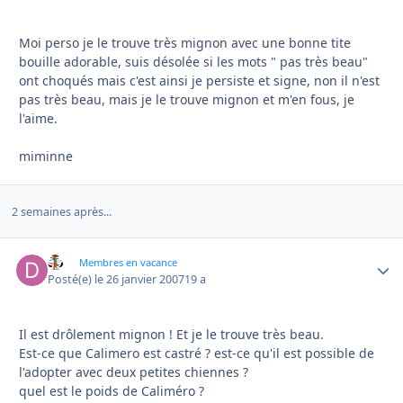
Moi perso je le trouve très mignon avec une bonne tite
bouille adorable, suis désolée si les mots " pas très beau"
ont choqués mais c'est ainsi je persiste et signe, non il n'est
pas très beau, mais je le trouve mignon et m'en fous, je
l'aime.
miminne
2 semaines après...
do
Autho
Membres en vacance
Posté(e)
le 26 janvier 2007
19 a
Il est drôlement mignon ! Et je le trouve très beau.
Est-ce que Calimero est castré ? est-ce qu'il est possible de
l'adopter avec deux petites chiennes ?
quel est le poids de Caliméro ?