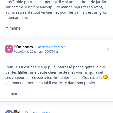
préférable pour le p'tit père qu'il y ai un p'tit bout de jardin
car comme il boit beaucoup il demande pipi très souvent,
au niveau santé tout va bien, et pour les calins c'est un gros
quémandeur.
miminne
miminne29
Autho
Membres en vacance
Posté(e)
le 26 janvier 2007
19 a
J'oubliais il est beaucoup plus interessé par sa gamelle que
par les fifilles, une petite chienne de mes voisins qui avait
ses chaleurs a réussie à tournebouler mes poIlus castrés
, et mon Caliméro ben lui il est resté dans son panier.
miminne
Virg
Autho
Membres en vacance