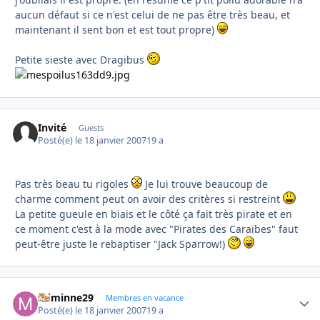
aucun défaut si ce n'est celui de ne pas être très beau, et
maintenant il sent bon et est tout propre)
Petite sieste avec Dragibus
Invité
Guests
Posté(e)
le 18 janvier 2007
19 a
Pas très beau tu rigoles
Je lui trouve beaucoup de
charme comment peut on avoir des critères si restreint
La petite gueule en biais et le côté ça fait très pirate et en
ce moment c'est à la mode avec "Pirates des Caraïbes" faut
peut-être juste le rebaptiser "Jack Sparrow!)
miminne29
Autho
Membres en vacance
Posté(e)
le 18 janvier 2007
19 a