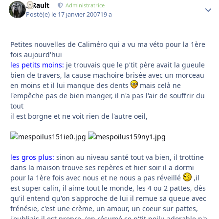
S.Rault
Autho
Administratrice
Posté(e)
le 17 janvier 2007
19 a
Petites nouvelles de Caliméro qui a vu ma véto pour la 1ère
fois aujourd'hui
les petits moins:
je trouvais que le p'tit père avait la gueule
bien de travers, la cause machoire brisée avec un morceau
en moins et il lui manque des dents
mais celà ne
l'empêche pas de bien manger, il n'a pas l'air de souffrir du
tout
il est borgne et ne voit rien de l'autre oeil,
les gros plus:
sinon au niveau santé tout va bien, il trottine
dans la maison trouve ses repères et hier soir il a dormi
pour la 1ère fois avec nous et ne nous a pas réveillé
,il
est super calin, il aime tout le monde, les 4 ou 2 pattes, dès
qu'il entend qu'on s'approche de lui il remue sa queue avec
frénésie, c'est une crème, un amour, un coeur sur pattes,
j'oubliais il est propre. (en résumé ce p'tit poilu adorable n'a