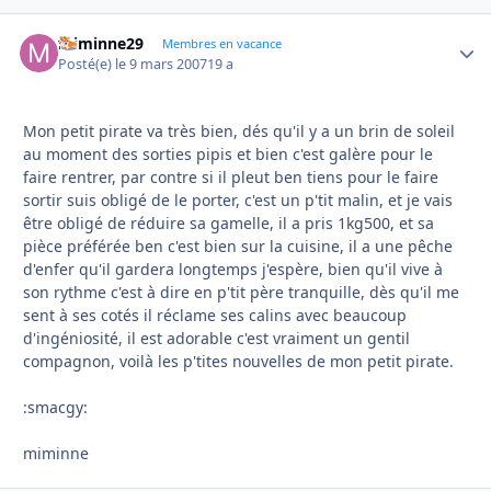
miminne29
Autho
Membres en vacance
Posté(e)
le 9 mars 2007
19 a
Mon petit pirate va très bien, dés qu'il y a un brin de soleil
au moment des sorties pipis et bien c'est galère pour le
faire rentrer, par contre si il pleut ben tiens pour le faire
sortir suis obligé de le porter, c'est un p'tit malin, et je vais
être obligé de réduire sa gamelle, il a pris 1kg500, et sa
pièce préférée ben c'est bien sur la cuisine, il a une pêche
d'enfer qu'il gardera longtemps j'espère, bien qu'il vive à
son rythme c'est à dire en p'tit père tranquille, dès qu'il me
sent à ses cotés il réclame ses calins avec beaucoup
d'ingéniosité, il est adorable c'est vraiment un gentil
compagnon, voilà les p'tites nouvelles de mon petit pirate.
:smacgy:
miminne