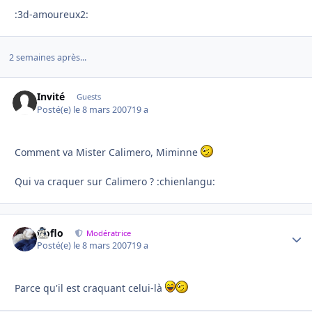
:3d-amoureux2:
2 semaines après...
Invité
Guests
Posté(e)
le 8 mars 2007
19 a
Comment va Mister Calimero, Miminne
Qui va craquer sur Calimero ? :chienlangu:
floflo
Autho
Modératrice
Posté(e)
le 8 mars 2007
19 a
Parce qu'il est craquant celui-là