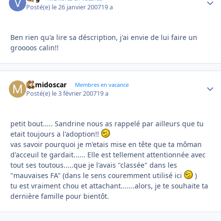
Posté(e)
le 26 janvier 2007
19 a
Ben rien qu'a lire sa déscription, j'ai envie de lui faire un
groooos calin!!
mimidoscar
Autho
Membres en vacance
Posté(e)
le 3 février 2007
19 a
petit bout..... Sandrine nous as rappelé par ailleurs que tu
etait toujours a l'adoption!!
vas savoir pourquoi je m'etais mise en tête que ta môman
d'acceuil te gardait...... Elle est tellement attentionnée avec
tout ses toutous.....que je l'avais "classée" dans les
"mauvaises FA" (dans le sens couremment utilisé ici
)
tu est vraiment chou et attachant.......alors, je te souhaite ta
dernière famille pour bientôt.