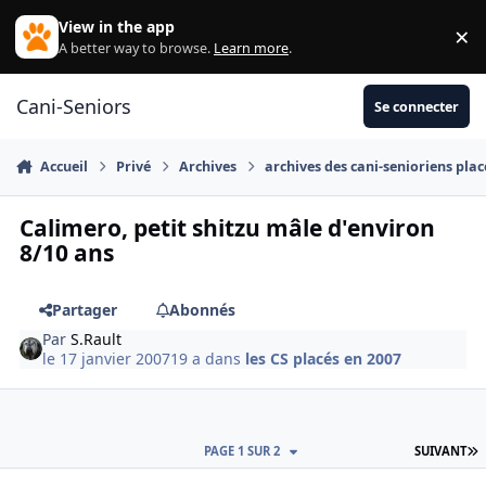
Aller au contenu
View in the app
×
Di
A better way to browse.
Learn more
.
Cani-Seniors
Se connecter
Accueil
Privé
Archives
archives des cani-senioriens plac
Calimero, petit shitzu mâle d'environ
8/10 ans
Partager
Abonnés
Par
S.Rault
le 17 janvier 2007
19 a
dans
les CS placés en 2007
D
PAGE 1 SUR 2
SUIVANT