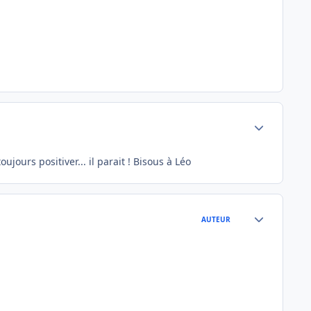
Author stats
ujours positiver... il parait ! Bisous à Léo
Author stats
AUTEUR