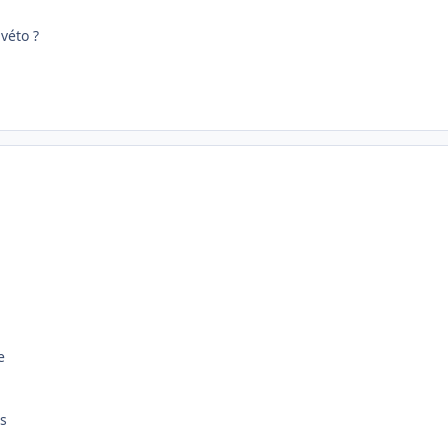
 véto ?
e
ts