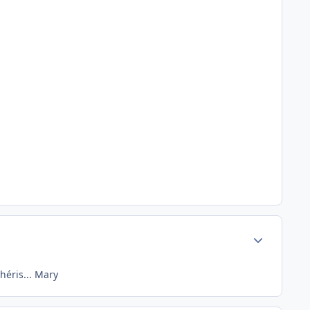
Author stats
héris... Mary