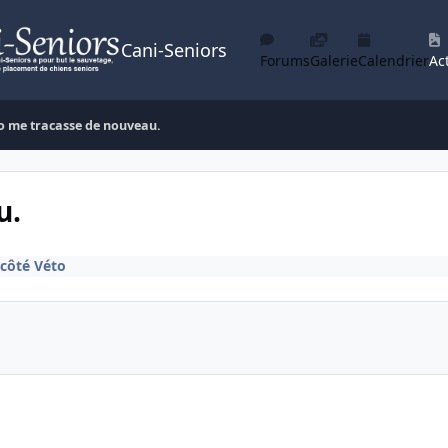
Cani-Seniors
Forums
Galerie
Calendrier
Act
o me tracasse de nouveau.
u.
 côté Véto