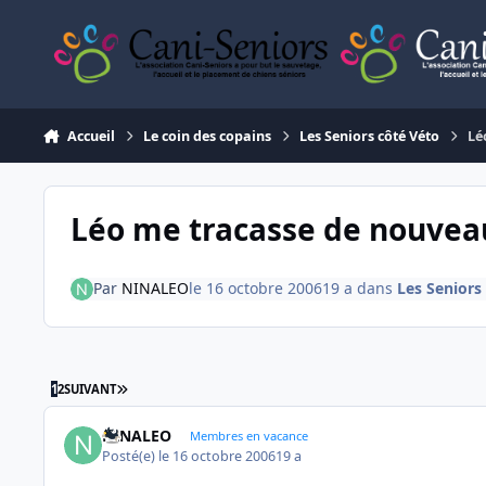
Aller au contenu
Accueil
Le coin des copains
Les Seniors côté Véto
Lé
Léo me tracasse de nouvea
Par
NINALEO
le 16 octobre 2006
19 a
dans
Les Seniors
DERNIÈRE PAGE
1
2
SUIVANT
NINALEO
Membres en vacance
Posté(e)
le 16 octobre 2006
19 a