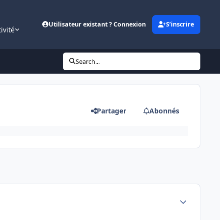
Utilisateur existant ? Connexion
S’inscrire
ivité
Search...
Partager
Abonnés
Author stats