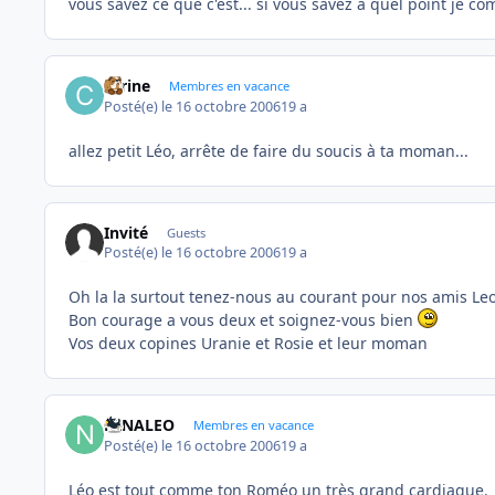
vous savez ce que c'est... si vous savez à quel point je c
carine
Membres en vacance
Posté(e)
le 16 octobre 2006
19 a
allez petit Léo, arrête de faire du soucis à ta moman...
Invité
Guests
Posté(e)
le 16 octobre 2006
19 a
Oh la la surtout tenez-nous au courant pour nos amis Le
Bon courage a vous deux et soignez-vous bien
Vos deux copines Uranie et Rosie et leur moman
NINALEO
Membres en vacance
Posté(e)
le 16 octobre 2006
19 a
Léo est tout comme ton Roméo un très grand cardiaque.