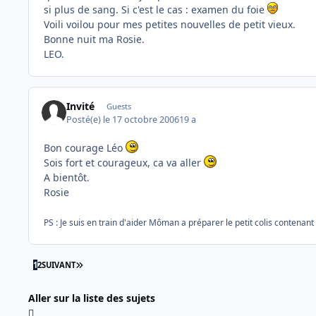
si plus de sang. Si c'est le cas : examen du foie
Voili voilou pour mes petites nouvelles de petit vieux.
Bonne nuit ma Rosie.
LEO.
Invité
Guests
Posté(e)
le 17 octobre 2006
19 a
Bon courage Léo
Sois fort et courageux, ca va aller
A bientôt.
Rosie
PS : Je suis en train d'aider Môman a préparer le petit colis contenan
DERNIÈRE PAGE
1
2
SUIVANT
Aller sur la liste des sujets