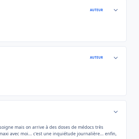
Author stats
AUTEUR
Author stats
AUTEUR
Author stats
e soigne mais on arrive à des doses de médocs très
axi avec moi... c'est une inquiétude journalière... enfin,