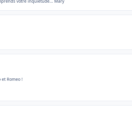
omprends votre inquiétude... Mary
o et Romeo !