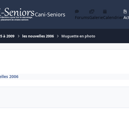
Cani-Seniors
Forums
Galerie
Calendrier
Act
05 à 2009
les nouvelles 2006
Muguette en photo
elles 2006