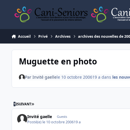
Aller au contenu
Accueil
Privé
Archives
archives des nouvelles de 20
Muguette en photo
Par
Invité gaelle
le 10 octobre 2006
19 a
dans
les nouv
DERNIÈRE PAGE
1
2
SUIVANT
Invité gaelle
Guests
Posté(e)
le 10 octobre 2006
19 a