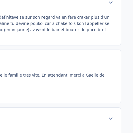
definiteve se sur son regard va en fere craker plus d'un
aline tu devine poukoi car a chake fois kon l'appeller se
c (enfin jaune) avav=nt le bainet bourer de puce bref
le famille tres vite. En attendant, merci a Gaelle de
Author stats