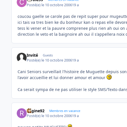
Posté(e)
le 10 octobre 2006
19 a
coucou gaelle se carole pas de repit super pour mugeutte 
ici tais va tres bien ke du bonheur kan o repas elle devore
tess ki vener et la pauvre comprenee plus rien ah oui on
direction le veto et la baignoire ah oui il s'appellera noix 
Invité
Guests
Posté(e)
le 10 octobre 2006
19 a
Cani Seniors surveillait l'histoire de Muguette depuis so
l'avoir accueillie et lui donner amour et amour
Ca serait sympa de ne pas utiliser le style SMS/Texto dan
Regine92
Membres en vacance
Posté(e)
le 10 octobre 2006
19 a