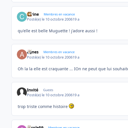
carine
Membres en vacance
Posté(e)
le 10 octobre 2006
19 a
qu'elle est belle Muguette ! j'adore aussi !
agnes
Membres en vacance
Posté(e)
le 10 octobre 2006
19 a
Oh la la elle est craquante ... IOn ne peut que lui souhaite
Invité
Guests
Posté(e)
le 10 octobre 2006
19 a
trop triste comme histoire
carole59
Membres en vacance