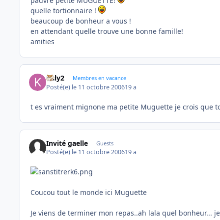
pauvre petite MUGUETTE!
quelle tortionnaire !
beaucoup de bonheur a vous !
en attendant quelle trouve une bonne famille!
amities
kaly2
Membres en vacance
Posté(e)
le 11 octobre 2006
19 a
t es vraiment mignone ma petite Muguette je crois que t
Invité gaelle
Guests
Posté(e)
le 11 octobre 2006
19 a
Coucou tout le monde ici Muguette
Je viens de terminer mon repas..ah lala quel bonheur... je