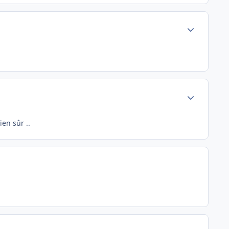
Author stats
Author stats
ien sûr ..
Author stats