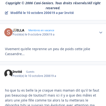
Copyright © 2006 Cani-Seniors. Tous droits réservés/All right
reserved.
Modifié
le 10 octobre 2006
19 a
par Invité
STELLA
Autho
Membres en vacance
Posté(e)
le 9 octobre 2006
19 a
Vivement qu'elle reprenne un peu de poids cette jolie
Cassandre...
Invité
Guests
Posté(e)
le 10 octobre 2006
19 a
ho que tu es belle la je craque mais maman dit qu'il te faut
pas beaucoup de toutou!!! mais ici il y a que des mâles et
alors une jolie fille comme toi alors la tu metterais le
désordre hihi je suivrais ton évolution avec attention ma