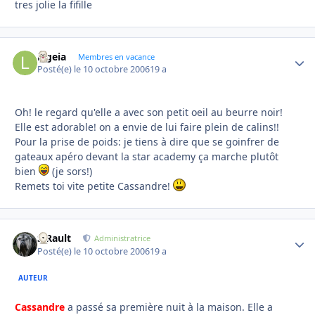
tres jolie la fifille
Ligeia
Autho
Membres en vacance
Posté(e)
le 10 octobre 2006
19 a
Oh! le regard qu'elle a avec son petit oeil au beurre noir!
Elle est adorable! on a envie de lui faire plein de calins!!
Pour la prise de poids: je tiens à dire que se goinfrer de
gateaux apéro devant la star academy ça marche plutôt
bien
(je sors!)
Remets toi vite petite Cassandre!
S.Rault
Autho
Administratrice
Posté(e)
le 10 octobre 2006
19 a
AUTEUR
Cassandre
a passé sa première nuit à la maison. Elle a