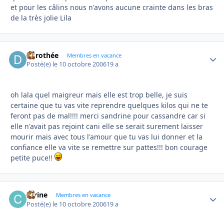
et pour les câlins nous n'avons aucune crainte dans les bras
de la très jolie Lila
dorothée
Autho
Membres en vacance
Posté(e)
le 10 octobre 2006
19 a
oh lala quel maigreur mais elle est trop belle, je suis
certaine que tu vas vite reprendre quelques kilos qui ne te
feront pas de mal!!!! merci sandrine pour cassandre car si
elle n'avait pas rejoint cani elle se serait surement laisser
mourir mais avec tous l'amour que tu vas lui donner et la
confiance elle va vite se remettre sur pattes!!! bon courage
petite puce!!
carine
Autho
Membres en vacance
Posté(e)
le 10 octobre 2006
19 a