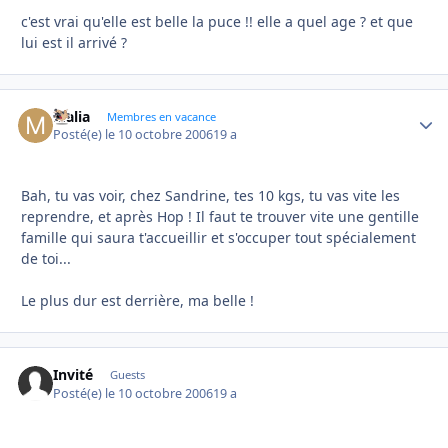
c'est vrai qu'elle est belle la puce !! elle a quel age ? et que
lui est il arrivé ?
Malia
Autho
Membres en vacance
Posté(e)
le 10 octobre 2006
19 a
Bah, tu vas voir, chez Sandrine, tes 10 kgs, tu vas vite les
reprendre, et après Hop ! Il faut te trouver vite une gentille
famille qui saura t'accueillir et s'occuper tout spécialement
de toi...
Le plus dur est derrière, ma belle !
Invité
Guests
Posté(e)
le 10 octobre 2006
19 a