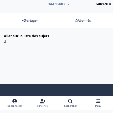
D
PAGE 1 SUR 2
SUIVANT
Partager
Abonnés
Aller sur la liste des sujets
Light Mode
Dark Mode
System Preference
f
x
a
Se connecter
S’inscrire
Rechercher
Menu
Nous contacter
Cookies
c