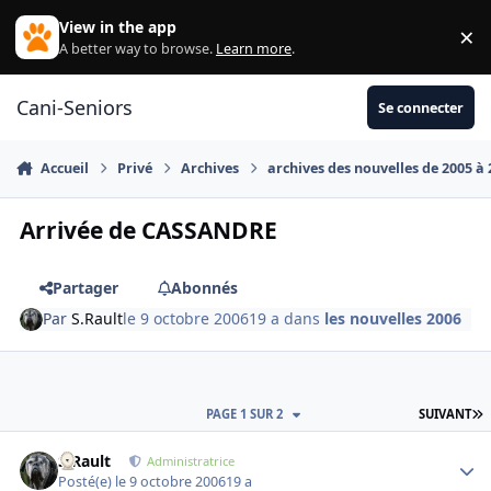
Aller au contenu
View in the app
×
Di
A better way to browse.
Learn more
.
Cani-Seniors
Se connecter
Accueil
Privé
Archives
archives des nouvelles de 2005 à
Arrivée de CASSANDRE
Partager
Abonnés
Par
S.Rault
le 9 octobre 2006
19 a
dans
les nouvelles 2006
D
PAGE 1 SUR 2
SUIVANT
S.Rault
Autho
Administratrice
Posté(e)
le 9 octobre 2006
19 a