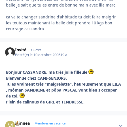
belle je sait que tu es entre de bonne main avec lila merci
ca va te changer sandrine d'ahbitude tu doit faire maigrir
les toutous maintenant la belle doit prendre 10 kgs bon
courrage cassandra
Invité
Guests
Posté(e)
le 10 octobre 2006
19 a
Bonjour CASSANDRE, ma très jolie filleule
Bienvenue chez CANI-SENIORS.
Tu es vraiment très "maigrelette", heureusement que LILA
, môman SANDRINE et pôpa PASCAL vont bien s'occuper
de toi.
Plein de calinous de GIRL et TENDRESSE.
minnea
Autho
Membres en vacance