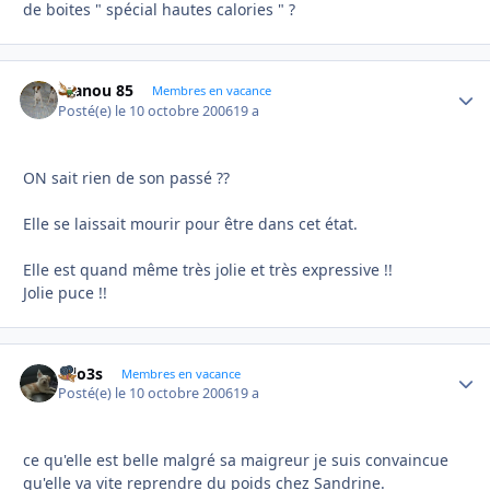
de boites " spécial hautes calories " ?
manou 85
Autho
Membres en vacance
Posté(e)
le 10 octobre 2006
19 a
ON sait rien de son passé ??
Elle se laissait mourir pour être dans cet état.
Elle est quand même très jolie et très expressive !!
Jolie puce !!
lolo3s
Autho
Membres en vacance
Posté(e)
le 10 octobre 2006
19 a
ce qu'elle est belle malgré sa maigreur je suis convaincue
qu'elle va vite reprendre du poids chez Sandrine.