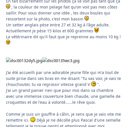
En fait bizarrement sur les photos ça se voit pas tant que ça
, la couleur de mon pelage fait qu'on voit pas mes côtes
saillir. Pour vous donner une idée , les deux boules qui
ressortent sur la photo, c'est mon bassin
Un setter anglais pèse entre 27 et 32 kg à l'âge adulte.
Actuellement je pèse 15 kilos et 600 grammes
La vétérinaire dit qu'il faut que je reprenne au moins 10 kg !
J'ai été accueilli par une adorable jeune fille qui m'a tout de
suite prise dans ses bras en me disant "Tu vas voir, je vais te
chouchouter, tu va regrossir vitesse grand V
".
J'ai un grand panier rien que pour moi dans sa chambre
avec une immense couverture bien chaude, une gamelle de
croquettes et de l'eau à volonté......le rêve quoi.
Comme je suis un gouffre à câlin, je sens que je vais vite me
remettre ici.
Déjà je ne décolle plus Pascal d'une semelle
tellement je le trouve gentil et attentionné avec moi.